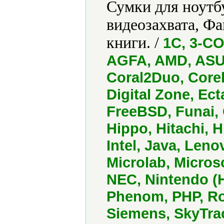
Сумки для ноутб
видеозахвата, Ф
книги. /
1С, 3-CO
AGFA, AMD, ASUS
Coral2Duo, Core
Digital Zone, Ect
FreeBSD, Funai,
Hippo, Hitachi, 
Intel, Java, Leno
Microlab, Micro
NEC, Nintendo (
Phenom, PHP, Ro
Siemens, SkyTrac