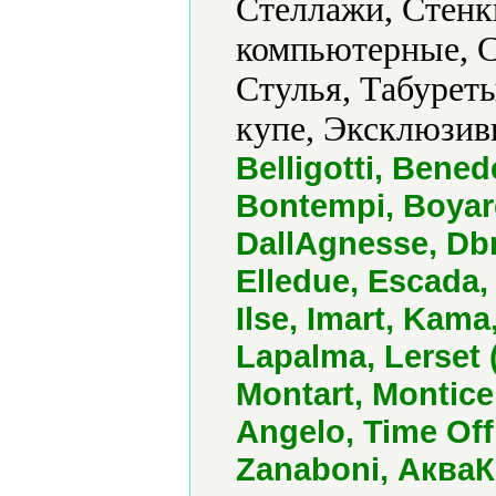
Стеллажи, Стенк
компьютерные, С
Стулья, Табурет
купе, Эксклюзивн
Belligotti, Bened
Bontempi, Boyar
DallAgnesse, Dbm,
Elledue, Escada,
Ilse, Imart, Kam
Lapalma, Lerset 
Montart, Montice
Angelo, Time Offi
Zanaboni, Аква