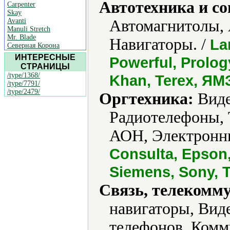
Автотехника и с
Carpenter
Skay
Avanti
Автомагнитолы, 
Manuli Stretch
Mr. Blade
Навигаторы. /
La
Северная Корона
ИНТЕРЕСНЫЕ
Powerful, Prolog
СТРАНИЦЫ
/type/1368/
Khan, Terex, ЯМ
/type/7791/
/type/2479/
Оргтехника:
Виде
Радиотелефоны, 
АОН, Электронны
Consulta, Epson,
Siemens, Sony, T
Связь, телекомм
навигаторы, Вид
телефонов, Ком