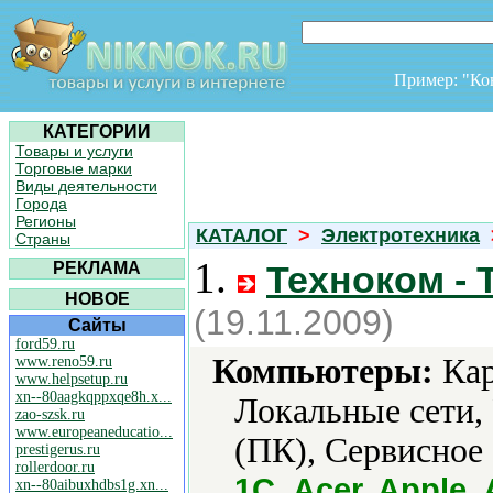
Пример: "К
КАТЕГОРИИ
Товары и услуги
Торговые марки
Виды деятельности
Города
Регионы
КАТАЛОГ
>
Электротехника
Страны
1.
РЕКЛАМА
Техноком - 
НОВОЕ
(19.11.2009)
Сайты
ford59.ru
Компьютеры:
Кар
www.reno59.ru
www.helpsetup.ru
xn--80aagkqppxqe8h.x...
Локальные сети,
zao-szsk.ru
www.europeaneducatio...
(ПК), Сервисное
prestigerus.ru
rollerdoor.ru
1С, Acer, Apple, 
xn--80aibuxhdbs1g.xn...