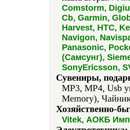
Comstorm, Digiu
Cb, Garmin, Glob
Harvest, HTC, Ke
Navigon, Navispa
Panasonic, Pocke
(Самсунг), Siem
SonyEricsson, SV
Сувениры, подар
MP3, MP4, Usb у
Memory), Чайник
Хозяйственно-бы
Vitek, АОКБ Им
Электротехника: