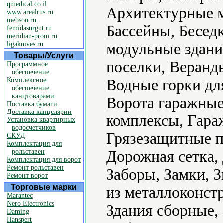
qmedical.co.il
Архитектурные м
www.arealrus.ru
mebson.ru
Бассейны, Бесед
femidasurgut.ru
meridian-prom.ru
ligaknives.ru
модульные здани
Товары/Услуги
поселки, Веранд
Программное
обеспечение
Комплексное
Водные горки для
обеспечение
канцтоварами
Ворота гаражные
Поставка бумаги
Доставка канцелярии
комплексы, Гара
Установка квартирных
водосчетчиков
Грязезащитные п
СКУД
Комплектация для
рольставен
Дорожная сетка
Комплектация для ворот
Ремонт рольставен
Заборы, Замки, 
Ремонт ворот
Торговые марки
из металлоконстр
Marantec
Nero Electronics
Здания сборные,
Daming
Hanspert