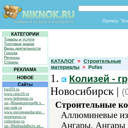
Пример: "К
КАТЕГОРИИ
Товары и услуги
Торговые марки
Виды деятельности
Города
Регионы
КАТАЛОГ
>
Строительные
Страны
материалы
>
Pufas
РЕКЛАМА
1.
Колизей - г
НОВОЕ
Сайты
Новосибирск |
(
ford59.ru
www.reno59.ru
www.helpsetup.ru
Строительные ко
xn--80aagkqppxqe8h.x...
zao-szsk.ru
www.europeaneducatio...
Аллюминевые из
prestigerus.ru
rollerdoor.ru
Ангары, Ангары 
xn--80aibuxhdbs1g.xn...