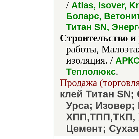
/
Atlas, Isover, K
Боларс, Ветонит
Титан SN, Энер
Строительство и
работы, Малоэта
изоляция. /
АРКО
.
Теплолюкс
Продажа (торговля
клей Титан SN; 
Урса; Изовер;
ХПП,ТПП,ТКП, 
Цемент; Сухая 