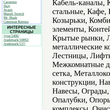
Кабель-каналы, 
Carpenter
Skay
стальные, Кафе, 
Avanti
Manuli Stretch
Mr. Blade
Козырьки, Комби
Северная Корона
элементы, Конте
ИНТЕРЕСНЫЕ
СТРАНИЦЫ
Крытые рынки, Л
/type/2406/
/trademark/10892/
/trademark/537/
металлические к
Лестницы, Лифты
Межкомнатные д
сетка, Металлок
конструкции, На
Навесы, Ограды,
Опалубки, Опор
комплексы, Очис