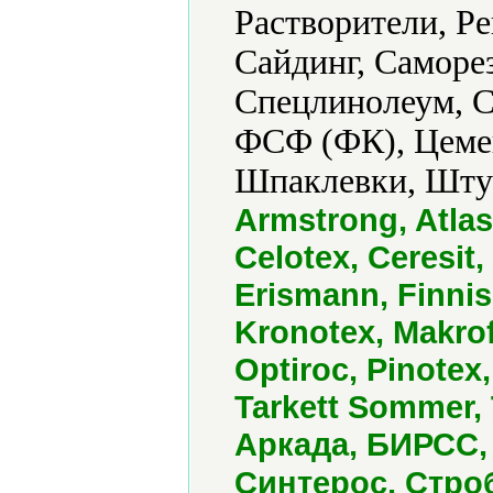
Растворители, Ре
Сайдинг, Саморе
Спецлинолеум, С
ФСФ (ФК), Цемен
Шпаклевки, Шту
Armstrong, Atlas
Celotex, Ceresit
Erismann, Finnis
Kronotex, Makrof
Optiroc, Pinotex
Tarkett Sommer, 
Аркада, БИРСС, 
Синтерос, Строб