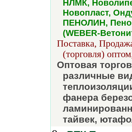
НЛМК, Новолипе
Новопласт, Онд
ПЕНОЛИН, Пеноп
(WEBER-Ветонит
Поставка, Продажа
(торговля) оптом
Оптовая торго
различные ви
теплоизоляции
фанера березо
ламинированн
тайвек, ютафо