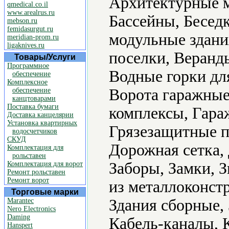
Архитектурные м
qmedical.co.il
www.arealrus.ru
Бассейны, Бесед
mebson.ru
femidasurgut.ru
модульные здани
meridian-prom.ru
ligaknives.ru
поселки, Веранд
Товары/Услуги
Программное
Водные горки для
обеспечение
Комплексное
Ворота гаражные
обеспечение
канцтоварами
Поставка бумаги
комплексы, Гара
Доставка канцелярии
Установка квартирных
Грязезащитные п
водосчетчиков
СКУД
Дорожная сетка
Комплектация для
рольставен
Заборы, Замки, 
Комплектация для ворот
Ремонт рольставен
Ремонт ворот
из металлоконстр
Торговые марки
Здания сборные,
Marantec
Nero Electronics
Daming
Кабель-каналы, 
Hanspert