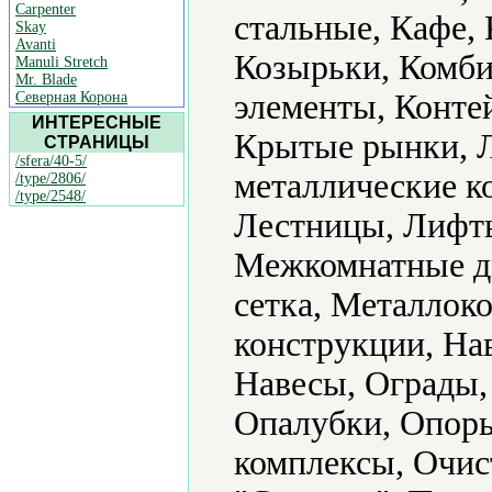
Carpenter
стальные, Кафе, 
Skay
Avanti
Козырьки, Комби
Manuli Stretch
Mr. Blade
элементы, Конте
Северная Корона
ИНТЕРЕСНЫЕ
Крытые рынки, Л
СТРАНИЦЫ
/sfera/40-5/
металлические к
/type/2806/
/type/2548/
Лестницы, Лифты
Межкомнатные д
сетка, Металлок
конструкции, На
Навесы, Ограды,
Опалубки, Опор
комплексы, Очис