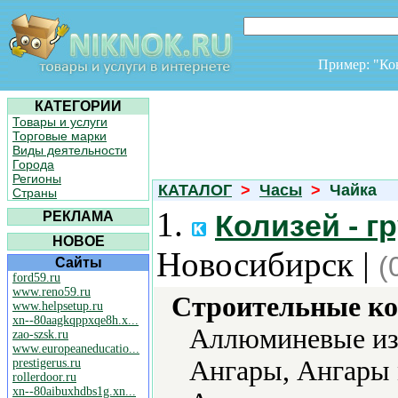
Пример: "К
КАТЕГОРИИ
Товары и услуги
Торговые марки
Виды деятельности
Города
Регионы
КАТАЛОГ
>
Часы
>
Чайка
Страны
1.
РЕКЛАМА
Колизей - г
НОВОЕ
Новосибирск |
(
Сайты
ford59.ru
www.reno59.ru
Строительные ко
www.helpsetup.ru
xn--80aagkqppxqe8h.x...
Аллюминевые из
zao-szsk.ru
www.europeaneducatio...
Ангары, Ангары 
prestigerus.ru
rollerdoor.ru
xn--80aibuxhdbs1g.xn...