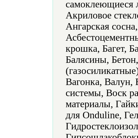
самоклеющиеся 
Акриловое стекл
Ангарская сосна
Асбестоцементны
крошка, Багет, Б
Балясины, Бетон
(газосиликатные
Вагонка, Валун,
системы, Воск р
материалы, Гайки
для Onduline, Ге
Гидростеклоизол
Гипсошлакоблоки