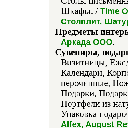
Столы письменны
Шкафы. /
Time O
Столплит, Шату
Предметы интерь
.
Аркада ООО
Сувениры, подар
Визитницы, Ежед
Календари, Корп
перочинные, Но
Подарки, Подарк
Портфели из нат
Упаковка подаро
Alfex, August R