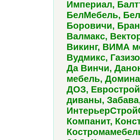
Империал, Балт
БелМебель, Бел
Боровичи, Бран
Валмакс, Вектор
Викинг, ВИМА м
Вудмикс, Газизо
Да Винчи, Дано
мебель, Домина
ДОЗ, Еврострой
диваны, Забава,
ИнтерьерСтройС
Компанит, Конст
Костромамебель