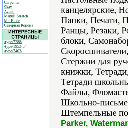
Carpenter
Skay
канцелярские, Н
Avanti
Manuli Stretch
Папки, Печати, П
Mr. Blade
Северная Корона
Ранцы, Резаки, 
ИНТЕРЕСНЫЕ
СТРАНИЦЫ
блоки, Самонабо
/type/7288/
/type/1953-5/
Скоросшиватели,
/type/7403/
Стержни для руч
книжки, Тетради,
Тетради школьны
Файлы, Фломасте
Школьно-письме
Штемпельные под
Parker, Waterma