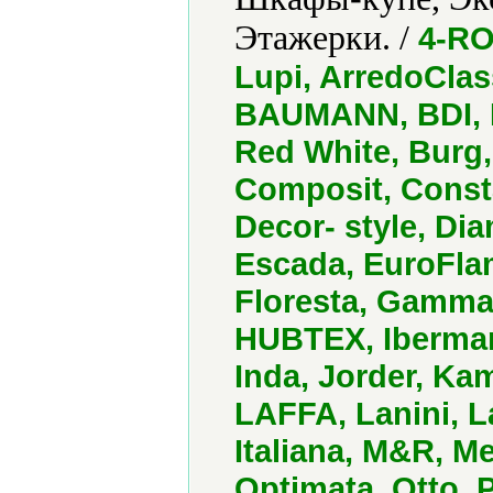
Этажерки. /
4-RO
Lupi, ArredoClas
BAUMANN, BDI, Be
Red White, Burg,
Composit, Const
Decor- style, Dia
Escada, EuroFlam
Floresta, Gamma
HUBTEX, Ibermanta
Inda, Jorder, Ka
LAFFA, Lanini, L
Italiana, M&R, Me
Optimata, Otto, 