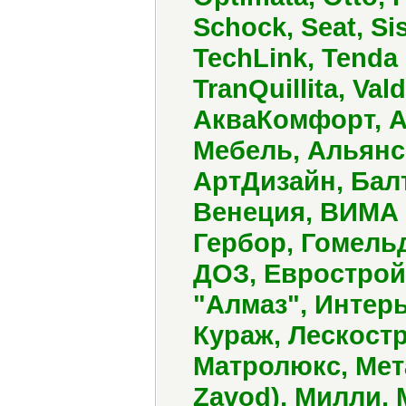
Schock, Seat, Sis
TechLink, Tenda 
TranQuillita, Val
АкваКомфорт, А
Мебель, Альянс
АртДизайн, Балт
Венеция, ВИМА 
Гербор, Гомель
ДОЗ, Еврострой
"Алмаз", Интер
Кураж, Лескостр
Матролюкс, Мета
Zavod), Милли, 