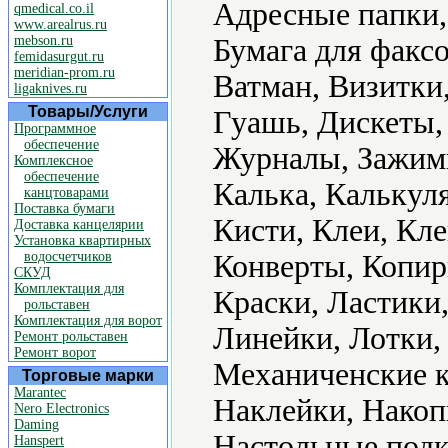
Адресные папки,
qmedical.co.il
www.arealrus.ru
mebson.ru
Бумага для факс
femidasurgut.ru
meridian-prom.ru
Ватман, Визитки
ligaknives.ru
Товары/Услуги
Гуашь, Дискеты,
Программное
обеспечение
Журналы, Зажимы
Комплексное
обеспечение
Калька, Калькул
канцтоварами
Поставка бумаги
Кисти, Клеи, Кле
Доставка канцелярии
Установка квартирных
водосчетчиков
Конверты, Копир
СКУД
Комплектация для
Краски, Ластики
рольставен
Комплектация для ворот
Линейки, Лотки,
Ремонт рольставен
Ремонт ворот
Механиченские 
Торговые марки
Marantec
Наклейки, Накоп
Nero Electronics
Daming
Настольные подк
Hanspert