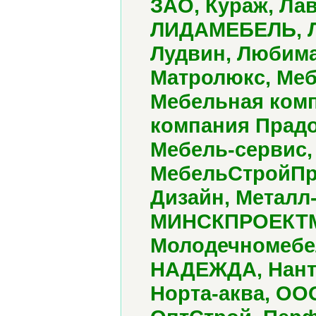
ЗАО, Кураж, Ла
ЛИДАМЕБЕЛЬ, Ли
Лудвин, Любима
Матролюкс, Меб
Мебельная ком
компания Прадо
Мебель-сервис,
МебельСтройПро
Дизайн, Металл-
МИНСКПРОЕКТМЕ
Молодечномебел
НАДЕЖДА, Нанта
Норта-аква, ОО