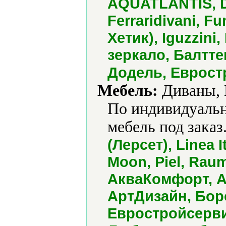
AQUATLANTIS, D&
Ferraridivani, F
Хетик), Iguzzin
зеркало, Балтте
Додель, Еврост
Мебель:
Диваны, 
По индивидуальн
мебель под заказ.
(Лерсет), Linea 
Moon, Piel, Rau
АкваКомфорт, А
АртДизайн, Бор
Евростройсерви