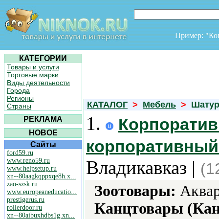
Пример: "К
КАТЕГОРИИ
Товары и услуги
Торговые марки
Виды деятельности
Города
Регионы
КАТАЛОГ
>
Мебель
>
Шатур
Страны
1.
РЕКЛАМА
Корпоратив
НОВОЕ
корпоративный 
Сайты
ford59.ru
www.reno59.ru
Владикавказ |
(1
www.helpsetup.ru
xn--80aagkqppxqe8h.x...
zao-szsk.ru
Зоотовары:
Аквар
www.europeaneducatio...
prestigerus.ru
Канцтовары (Кан
rollerdoor.ru
xn--80aibuxhdbs1g.xn...