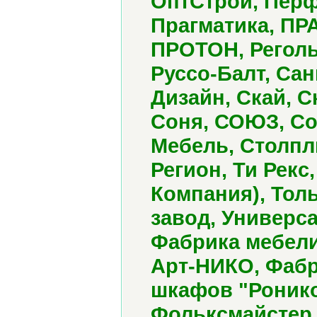
ОптСтрой, Перф
Прагматика, ПР
ПРОТОН, Реголь
Руссо-Балт, Сан
Дизайн, Скай, С
Соня, СОЮЗ, Со
Мебель, Столпл
Регион, Ти Рекс
Компания), Тол
завод, Универс
Фабрика мебели
Арт-НИКО, Фабр
шкафов "Ронико
Фольксмайстер 