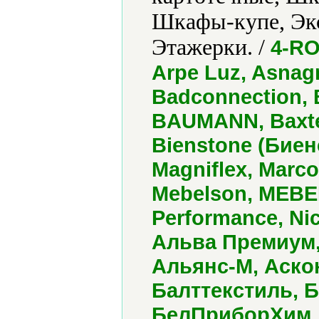
Шкафы-купе, Экс
Этажерки. /
4-RO
Arpe Luz, Asnagn
Badconnection, 
BAUMANN, Baxter
Bienstone (Биен
Magniflex, Marco
Mebelson, MEBEL
Performance, Ni
Альва Премиум,
Альянс-М, Аско
Балттекстиль, 
БелПриборХим, 