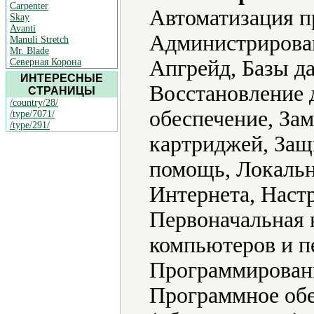
Carpenter
Автоматизация п
Skay
Avanti
Администрирова
Manuli Stretch
Mr. Blade
Апгрейд, Базы д
Северная Корона
ИНТЕРЕСНЫЕ
Восстановление 
СТРАНИЦЫ
/country/28/
обеспечение, За
/type/7071/
/type/291/
картриджей, За
помощь, Локальн
Интернета, Наст
Первоначальная 
компьютеров и п
Программировани
Программное обе