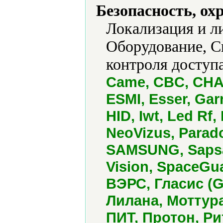
Безопасность, ох
Локализация и л
Оборудование, С
контроля доступа
Came, CBC, CHAN
ESMI, Esser, Gar
HID, Iwt, Led Rf
NeoVizus, Parado
SAMSUNG, Sapsan
Vision, SpaceGua
ВЭРС, Гласис (G
Лилана, Моттур
ПИТ, Протон, Ри