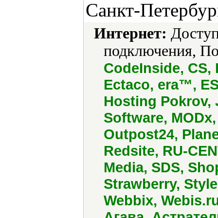
Санкт-Петербур
Интернет:
Доступ
подключения, По
CodeInside, CS,
Ectaco, era™, ES
Hosting Pokrov,
Software, MODx, 
Outpost24, Plane
Redsite, RU-CENT
Media, SDS, Shop
Strawberry, Styl
Webbix, Webis.r
Агава, Астрател