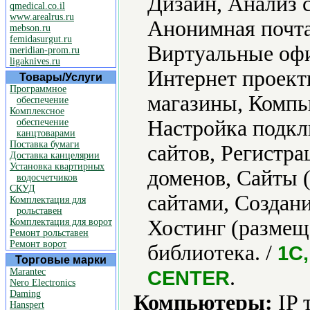
Дизайн, Анализ 
qmedical.co.il
www.arealrus.ru
Анонимная почта
mebson.ru
femidasurgut.ru
Виртуальные офи
meridian-prom.ru
ligaknives.ru
Интернет проект
Товары/Услуги
Программное
магазины, Компь
обеспечение
Комплексное
Настройка подкл
обеспечение
канцтоварами
Поставка бумаги
сайтов, Регистра
Доставка канцелярии
Установка квартирных
доменов, Сайты 
водосчетчиков
СКУД
сайтами, Создани
Комплектация для
рольставен
Хостинг (размещ
Комплектация для ворот
Ремонт рольставен
Ремонт ворот
библиотека. /
1С,
Торговые марки
.
Marantec
CENTER
Nero Electronics
Daming
Компьютеры:
IP 
Hanspert