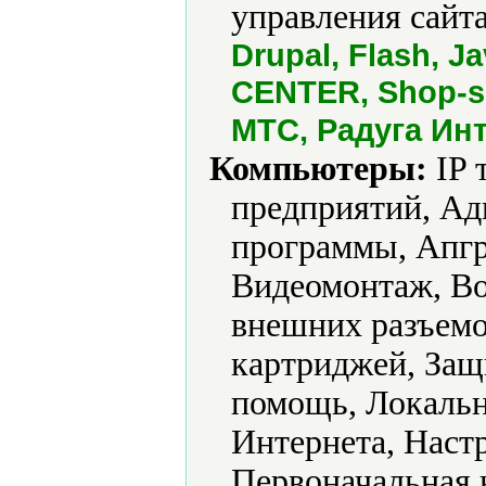
управления сайта
Drupal, Flash, J
CENTER, Shop-sc
МТС, Радуга Ин
Компьютеры:
IP 
предприятий, А
программы, Апгр
Видеомонтаж, Во
внешних разъемо
картриджей, За
помощь, Локальн
Интернета, Наст
Первоначальная 