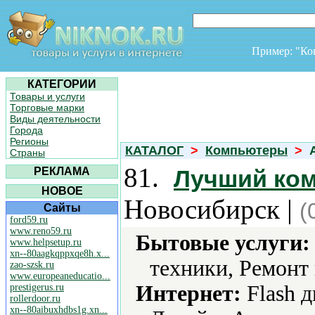
Пример: "К
КАТЕГОРИИ
Товары и услуги
Торговые марки
Виды деятельности
Города
Регионы
КАТАЛОГ
>
Компьютеры
>
A
Страны
81.
РЕКЛАМА
Лучший ко
НОВОЕ
Новосибирск |
(
Сайты
ford59.ru
www.reno59.ru
Бытовые услуги:
www.helpsetup.ru
xn--80aagkqppxqe8h.x...
техники, Ремонт
zao-szsk.ru
www.europeaneducatio...
Интернет:
Flash д
prestigerus.ru
rollerdoor.ru
xn--80aibuxhdbs1g.xn...