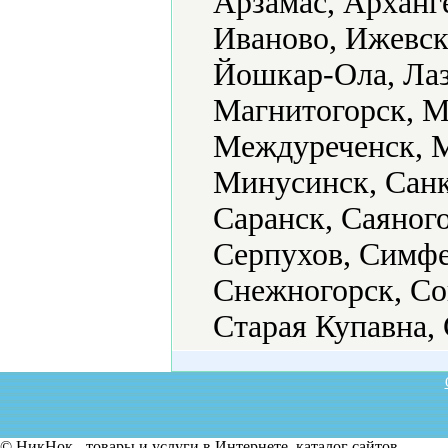
Арзамас, Арханге
Иваново, Ижевск
Йошкар-Ола, Лаз
Магнитогорск, М
Междуреченск, М
Минусинск, Санк
Саранск, Саяног
Серпухов, Симфе
Снежногорск, Со
Старая Купавна,
© НикНок - товары и услуги в Интернете, каталог сайтов