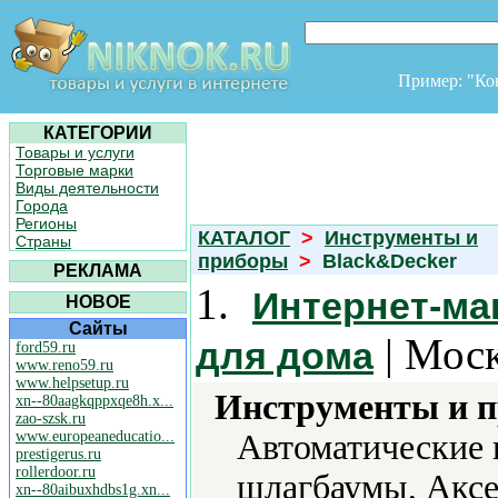
Пример: "К
КАТЕГОРИИ
Товары и услуги
Торговые марки
Виды деятельности
Города
Регионы
КАТАЛОГ
>
Инструменты и
Страны
приборы
>
Black&Decker
РЕКЛАМА
1.
Интернет-маг
НОВОЕ
Сайты
| Моск
для дома
ford59.ru
www.reno59.ru
www.helpsetup.ru
Инструменты и 
xn--80aagkqppxqe8h.x...
zao-szsk.ru
www.europeaneducatio...
Автоматические 
prestigerus.ru
rollerdoor.ru
шлагбаумы, Аксе
xn--80aibuxhdbs1g.xn...