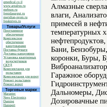
qmedical.co.il
Алмазные сверла
www.arealrus.ru
mebson.ru
влаги, Анализат
femidasurgut.ru
meridian-prom.ru
ligaknives.ru
примесей в нефт
Товары/Услуги
температурных х
Программное
обеспечение
Комплексное
нефтепродуктов,
обеспечение
канцтоварами
Бани, Бензобуры
Поставка бумаги
Доставка канцелярии
коронки, Буры, 
Установка квартирных
водосчетчиков
Виброанализатор
СКУД
Комплектация для
рольставен
Гаражное оборуд
Комплектация для ворот
Ремонт рольставен
Гидроинструмент
Ремонт ворот
Торговые марки
Дальномеры, Дис
Marantec
Nero Electronics
Дозировачные пи
Daming
Hanspert