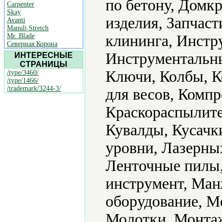
по бетону, Домк
Carpenter
Skay
изделия, Запчас
Avanti
Manuli Stretch
Mr. Blade
клининга, Инстр
Северная Корона
Инструментальны
ИНТЕРЕСНЫЕ
СТРАНИЦЫ
Ключи, Колбы, 
/type/3460/
/type/1466/
/trademark/3244-3/
для весов, Комп
Краскораспылите
Кувалды, Кусачк
уровни, Лазерных
Ленточные пилы
инструмент, Ма
оборудование, М
Молотки, Монтаж