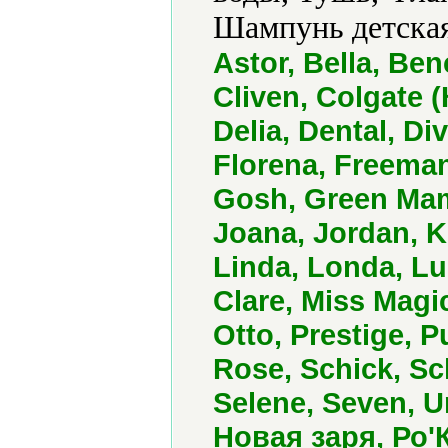
Шампунь детская
Astor, Bella, Ben
Cliven, Colgate (
Delia, Dental, Di
Florena, Freeman
Gosh, Green Mam
Joana, Jordan, Ki
Linda, Londa, L
Clare, Miss Magi
Otto, Prestige, 
Rose, Schick, S
Selene, Seven, Un
Новая заря, Ро'