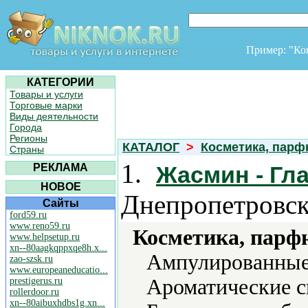
Пример: "К
КАТЕГОРИИ
Товары и услуги
Торговые марки
Виды деятельности
Города
Регионы
КАТАЛОГ
>
Косметика, пар
Страны
1.
РЕКЛАМА
Жасмин - Гл
НОВОЕ
Днепропетровск
Сайты
ford59.ru
www.reno59.ru
Косметика, парф
www.helpsetup.ru
xn--80aagkqppxqe8h.x...
Ампулированные
zao-szsk.ru
www.europeaneducatio...
Ароматические с
prestigerus.ru
rollerdoor.ru
xn--80aibuxhdbs1g.xn...