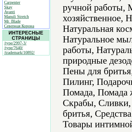
Carpenter
ручной работы, 
Skay
Avanti
хозяйственное, Н
Manuli Stretch
Mr. Blade
Натуральная кос
Северная Корона
ИНТЕРЕСНЫЕ
Натуральное мыл
СТРАНИЦЫ
/type/2997-3/
работы, Натурал
/type/7640/
/trademark/10892/
природные дезод
Пены для бритья,
Пилинг, Подароч
Помада, Помада 
Скрабы, Сливки,
бритья, Средства
Товары интимной