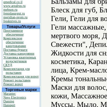
Бальзамы для бри
qmedical.co.il
www.arealrus.ru
Блеск для губ, Б
mebson.ru
femidasurgut.ru
Гели, Гели для в
meridian-prom.ru
ligaknives.ru
Гели массажные,
Товары/Услуги
Программное
мертвого моря, 
обеспечение
Комплексное
Свежести", Депи
обеспечение
канцтоварами
Поставка бумаги
Жидкости для сня
Доставка канцелярии
Установка квартирных
косметика, Кара
водосчетчиков
СКУД
лица, Крем-масл
Комплектация для
рольставен
Кремы тональные
Комплектация для ворот
Ремонт рольставен
Ремонт ворот
Маски для волос,
Торговые марки
кожи, Массажное
Marantec
Nero Electronics
Daming
Муссы, Мыло, М
Hanspert