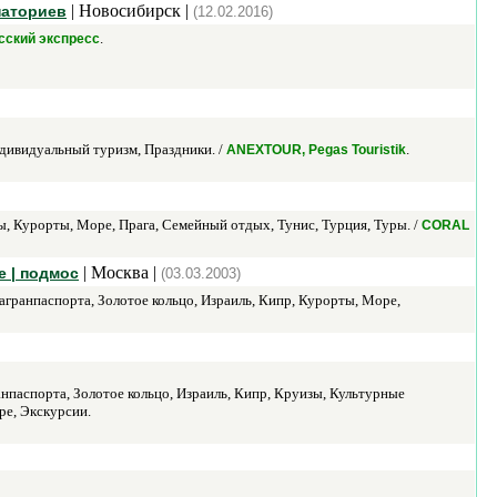
| Новосибирск |
наториев
(12.02.2016)
.
сский экспресс
ндивидуальный туризм, Праздники. /
.
ANEXTOUR, Pegas Touristik
зы, Курорты, Море, Прага, Семейный отдых, Тунис, Турция, Туры. /
CORAL
| Москва |
е | подмос
(03.03.2003)
агранпаспорта, Золотое кольцо, Израиль, Кипр, Курорты, Море,
анпаспорта, Золотое кольцо, Израиль, Кипр, Круизы, Культурные
е, Экскурсии.