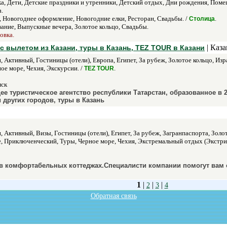
, Дети, Детские праздники и утренники, Детский отдых, Дни рождения, Помещ
.
, Новогоднее оформление, Новогодние елки, Ресторан, Свадьбы. /
.
Столица
ние, Выпускные вечера, Золотое кольцо, Свадьбы.
овка.
| Каза
с вылетом из Казани, туры в Казань, TEZ TOUR в Казани
 Активный, Гостиницы (отели), Европа, Египет, За рубеж, Золотое кольцо, И
е море, Чехия, Экскурсии. /
.
TEZ TOUR
мск
е туристическое агентство республики Татарстан, образованное в 
 других городов, туры в Казань
 Активный, Визы, Гостиницы (отели), Египет, За рубеж, Загранпаспорта, Золо
, Приключенческий, Туры, Черное море, Чехия, Экстремальный отдых (Экстри
 в комфортабельных коттеджах.Специалисти компании помогут вам 
1
|
|
|
2
3
4
Обратная связь