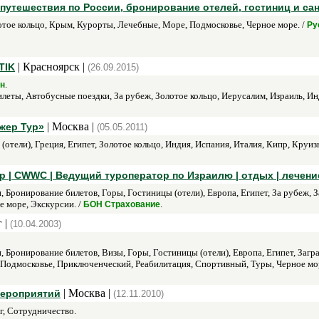
утешествия по России, бронирование отелей, гостиниц и са
тое кольцо, Крым, Курорты, Лечебные, Море, Подмосковье, Черное море. /
Ру
| Красноярск |
TIK
(26.09.2015)
.
н
илеты, Автобусные поездки, За рубеж, Золотое кольцо, Иерусалим, Израиль, И
| Москва |
жер Тур»
(05.05.2011)
(отели), Греция, Египет, Золотое кольцо, Индия, Испания, Италия, Кипр, Круи
р | CWWC | Ведущий туроператор по Израилю | отдых | лечени
 Бронирование билетов, Горы, Гостиницы (отели), Европа, Египет, За рубеж, З
е море, Экскурсии. /
.
БОН Страхование
 |
(10.04.2003)
 Бронирование билетов, Визы, Горы, Гостиницы (отели), Европа, Египет, Загр
одмосковье, Приключенческий, Реабилитация, Спортивный, Туры, Черное мор
| Москва |
мероприятий
(12.11.2010)
, Сотрудничество.