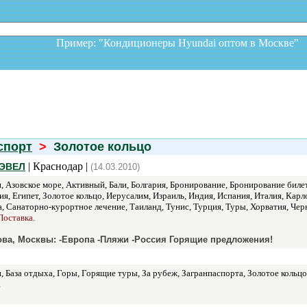
Пример: "Кондиционеры Hyundai оптом в Москв
спорт
>
Золотое кольцо
| Краснодар |
РЭВЕЛ
(14.03.2010)
 Азовское море, Активный, Бали, Болгария, Бронирование, Бронирование билет
я, Египет, Золотое кольцо, Иерусалим, Израиль, Индия, Испания, Италия, Ка
а, Санаторно-курортное лечение, Таиланд, Тунис, Турция, Туры, Хорватия, Чер
Поставка.
ова, Москвы: -Европа -Пляжи -Россия Горящие предложения!
 База отдыха, Горы, Горящие туры, За рубеж, Загранпаспорта, Золотое кольц
.