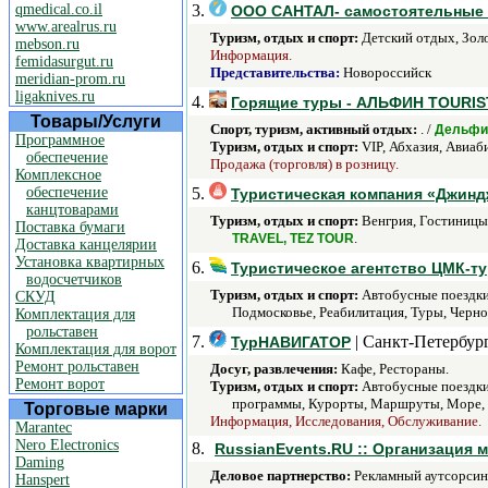
qmedical.co.il
3.
ООО САНТАЛ- самостоятельные п
www.arealrus.ru
Туризм, отдых и спорт:
Детский отдых, Золо
mebson.ru
Информация.
femidasurgut.ru
Представительства:
Новороссийск
meridian-prom.ru
ligaknives.ru
4.
Горящие туры - АЛЬФИН TOURIS
Товары/Услуги
Спорт, туризм, активный отдых:
. /
Дельфи
Программное
Туризм, отдых и спорт:
VIP, Абхазия, Авиаб
обеспечение
Продажа (торговля) в розницу.
Комплексное
обеспечение
5.
Туристическая компания «Джинд
канцтоварами
Туризм, отдых и спорт:
Венгрия, Гостиницы 
Поставка бумаги
.
TRAVEL, TEZ TOUR
Доставка канцелярии
Установка квартирных
6.
Туристическое агентство ЦМК-ту
водосчетчиков
Туризм, отдых и спорт:
Автобусные поездки,
СКУД
Подмосковье, Реабилитация, Туры, Черно
Комплектация для
рольставен
7.
| Санкт-Петербург
ТурНАВИГАТОР
Комплектация для ворот
Ремонт рольставен
Досуг, развлечения:
Кафе, Рестораны.
Ремонт ворот
Туризм, отдых и спорт:
Автобусные поездки,
программы, Курорты, Маршруты, Море, П
Торговые марки
Информация, Исследования, Обслуживание.
Marantec
Nero Electronics
8.
RussianEvents.RU :: Организация 
Daming
Деловое партнерство:
Рекламный аутсорсинг
Hanspert