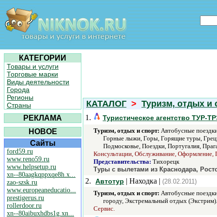
КАТЕГОРИИ
Товары и услуги
Торговые марки
Виды деятельности
Города
Регионы
КАТАЛОГ
>
Туризм, отдых и 
Страны
1.
РЕКЛАМА
Туристическое агентство ТУР-Т
Туризм, отдых и спорт:
Автобусные поездки,
НОВОЕ
Горные лыжи, Горы, Горящие туры, Греци
Сайты
Подмосковье, Поездки, Португалия, Праг
ford59.ru
Консультации, Обслуживание, Оформление, 
www.reno59.ru
Представительства:
Тихорецк
www.helpsetup.ru
Туры с вылетами из Краснодара, Рост
xn--80aagkqppxqe8h.x...
2.
| Находка |
Автотур
(28.02.2011)
zao-szsk.ru
www.europeaneducatio...
Туризм, отдых и спорт:
Автобусные поездки,
prestigerus.ru
городу, Экстремальный отдых (Экстрим)
rollerdoor.ru
Сервис.
xn--80aibuxhdbs1g.xn...