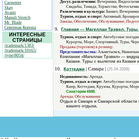
Досуг, развлечения:
Вечеринки, Видеосъемка
Carpenter
Свадьбы, Тамада, Торжества, Фотосъемка
Skay
Развлечения и культура:
Банкет, Вечеринки
Avanti
Туризм, отдых и спорт:
Активный, Бронирова
Manuli Stretch
Заказы, Обеспечение, Обслуживание, Подгот
Mr. Blade
Северная Корона
9.
Главная — Магеллан Трэвел. Туры 
ИНТЕРЕСНЫЕ
Туризм, отдых и спорт:
Автобусные поездки,
СТРАНИЦЫ
Курорты, Море, Спортивный, Туры, Черно
/trademark/1383/
Продажа (торговля) в розницу.
/trademark/10165/
Представительства:
Альметьевск, Нижнека
/type/8054/
Компания «Магеллан Трэвел» — ведуще
Казани. Туры с вылетом из Казани и
10.
| Самара |
Коттеджи
(25.04.2009)
Недвижимость:
Аренда.
Туризм, отдых и спорт:
Автобусные поездки,
Кипр, Коттеджи, Круизы, Курорты, Море
.
Санатории КМВ
Аренда, Обслуживание.
Отдых в Самаре и Самарской области
вашего отдыха.