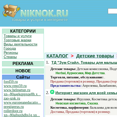
КАТЕГОРИИ
Товары и услуги
Торговые марки
Виды деятельности
Города
Регионы
КАТАЛОГ
>
Детские товары
Страны
1.
ТД "Зум Стайл. Товары для малы
РЕКЛАМА
Детские товары:
Детская комиссионка, Подг
НОВОЕ
.
Herbal, Курносики, Мир Детства
Сайты
Торговля, питание, обслуживание:
.
Продажа (торговля) в розницу, Продажа (тор
ford59.ru
Представительства:
Апрелевка, Балабаново
www.reno59.ru
www.helpsetup.ru
2.
Интернет магазин для всей семь
xn--80aagkqppxqe8h.x...
zao-szsk.ru
Детские товары:
Игрушки, Косметика детска
www.europeaneducatio...
.
Невская косметика, Сказка
prestigerus.ru
Косметика, парфюмерия:
Бальзамы для воло
rollerdoor.ru
Доставка, Продажа (торговля) в розницу.
xn--80aibuxhdbs1g.xn...