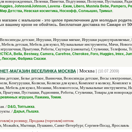
 для новорожденных, Пеленки, Пинетки, Подгузники, Ползунки, Пустышки, Рад
uggies, Johnson&Johnson, Lavena - Ежик, Libero, Mustela Bеbе, Pampers, Peli
.
, Мир Детства, Невская косметика, Носкофф, Солнышко, Тримал
 в магазин с малышом - это целое приключение для молодых родит
ых вашему крохе не обойтись. Бесплатная доставка по Самаре от 50
 Велосипеды детские, Игрушки, Игрушки мягкие, Игрушки радиоуправляемые, И
 Мебель детская, Мебель для кукол, Музыкальные инструменты, Мячи, Нового
 игрушечная, Прыгунки, Роботы, Скутеры (самокаты), Стульчики, Телефоны,
TICA, Bella, Bestway, Camera, Carefree, Cherokee, Foro, Huggies, Intex, Jumb
.
ki, Люсерж, Фабрика Сказки
| Москва |
НЕТ-МАГАЗИН ВЕСЕЛИНКА МОСКВА
(10.07.2009)
йны детские, Белье детское, Ванночки, Велосипеды детские, Весы электронны
ели, Кенгурушки, Коляски, Коляски для кукол, Комплект в коляску, Комплект в
ки, Мебель для кукол, Мозаики, Молокоотсосы, Музыкальные инструменты, На
, Прыгунки, Пустышки, Радионяни, Роботы, Стульчики, Товары для новорожде
.
деревянных игрушек, Памама, Томик
ая. /
.
D&G, Топтыжка
рукты. /
.
Дарья, Пышка
овля) в розницу, Продажа (торговля) оптом.
в, Можайск, Мытищи, Пушкино, Санкт-Петербург, Сергиев-Посад, Ярославль