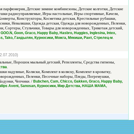
ая парфюмерия, Детские зимние комбинезоны, Детские колготки, Детские
ушки радиоуправляемые, Игры настольные, Игры спортивные, Качели,
, Конверты, Конструкторы, Косметика детская, Крестильные рубашки,
сники, Неваляшки, Одежда детская, Одежда для новорожденных, Пеленки,
и, Сортеры, Стульчики, Товары для новорожденных, Трикотаж детский,
 GOO.N, Goon, Graco, Happy Baby, Hasbro, Huggies, Inglesina, Intex,
.
ross, Tako, Гандылян, Курносики, Можга, Мякиши, Рант, Стрелец-м
2.07.2010)
альные, Порошок мыльный детский, Репелленты, Средства гигиены,
.
ства
шки надувные, Коляски, Комплект в коляску, Комплект в кроватку,
новорожденных, Пеленки, Песочные наборы, Пледы, Погремушки,
Ходунки, Чепчики. /
Bubchen, Cam, Chicco, Gakken, Graco, Happy Baby,
, Philips Avent, Sanosan, Курносики, Мир Детства, НАША МАМА,