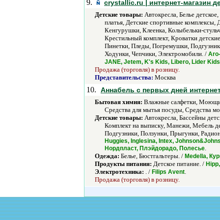
9.
сrystallic.ru | интернет-магазин 
Детские товары:
Автокресла, Белье детское
платья, Детские спортивные комплексы,
Кенгурушки, Клеенка, Колыбельки-стульч
Крестильный комплект, Кроватки детски
Пинетки, Пледы, Погремушки, Подгузник
Ходунки, Чепчики, Электромобили. /
Aro-
JANE, Jetem, K's Kids, Libero, Lider Ki
Продажа (торговля) в розницу.
Представительства:
Москва
10.
Аннабель с первых дней интернет
Бытовая химия:
Влажные салфетки, Моющие 
Средства для мытья посуды, Средства мо
Детские товары:
Автокресла, Бассейны детск
Комплект на выписку, Манежи, Мебель д
Подгузники, Ползунки, Прыгунки, Радион
Huggies, Inglesina, Intex, Johnson&John
.
Нордпласт, Плэйдорадо, Полесье
Одежда:
Белье, Бюстгальтеры. /
Medella, Ку
Продукты питания:
Детское питание. /
Hipp
Электротехника:
. /
.
Filips Avent
Продажа (торговля) в розницу.