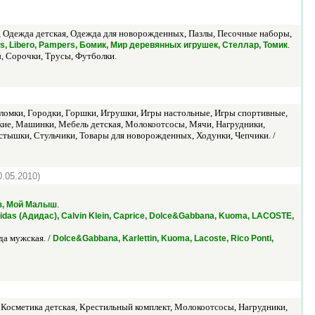
, Одежда детская, Одежда для новорожденных, Пазлы, Песочные наборы,
.
s, Libero, Pampers, Бомик, Мир деревянных игрушек, Стеллар, Томик
, Сорочки, Трусы, Футболки.
оломки, Городки, Горшки, Игрушки, Игры настольные, Игры спортивные,
ские, Машинки, Мебель детская, Молокоотсосы, Мячи, Нагрудники,
тышки, Стульчики, Товары для новорожденных, Ходунки, Чепчики. /
0.05.2010)
.
пуз, Мой Малыш
idas (Адидас), Calvin Klein, Caprice, Dolce&Gabbana, Kuoma, LACOSTE,
да мужская. /
Dolce&Gabbana, Karlettin, Kuoma, Lacoste, Rico Ponti,
ы, Косметика детская, Крестильный комплект, Молокоотсосы, Нагрудники,