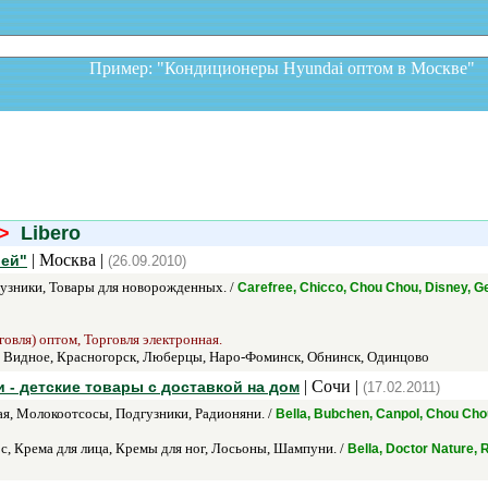
Пример: "Кондиционеры Hyundai оптом в Москв
>
Libero
| Москва |
шей"
(26.09.2010)
узники, Товары для новорожденных. /
Carefree, Chicco, Chou Chou, Disney, G
говля) оптом, Торговля электронная.
, Видное, Красногорск, Люберцы, Наро-Фоминск, Обнинск, Одинцово
| Сочи |
и - детские товары с доставкой на дом
(17.02.2011)
я, Молокоотсосы, Подгузники, Радионяни. /
Bella, Bubchen, Canpol, Chou Cho
с, Крема для лица, Кремы для ног, Лосьоны, Шампуни. /
Bella, Doctor Nature, 