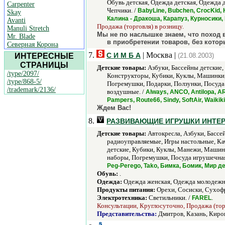
Обувь детская, Одежда детская, Одежда
Carpenter
Чепчики. /
BabyLine, Bubchen, CrocKid, H
Skay
Калина - Дракоша, Карапуз, Курносики
Avanti
Продажа (торговля) в розницу.
Manuli Stretch
Мы не по наслышке знаем, что поход
Mr. Blade
в приобретении товаров, без котор
Северная Корона
7.
| Москва |
С И М Б А
ИНТЕРЕСНЫЕ
(21.08.2003)
СТРАНИЦЫ
Детские товары:
Азбуки, Бассейны детские,
/type/2097/
Конструкторы, Кубики, Куклы, Машинки,
/type/868-5/
Погремушки, Подарки, Ползунки, Посуда
/trademark/2136/
воздушные. /
Always, ANCO, Antilopa, ARC
Pampers, Route66, Sindy, SoftAir, Waiki
Ждем Вас!
8.
РАЗВИВАЮЩИЕ ИГРУШКИ ИНТЕР
Детские товары:
Автокресла, Азбуки, Бассе
радиоуправляемые, Игры настольные, Кач
детские, Кубики, Куклы, Манежи, Машин
наборы, Погремушки, Посуда игрушечная
Peg-Perego, Tako, Бимка, Бомик, Мир 
Обувь:
.
Одежда:
Одежда женская, Одежда молодежн
Продукты питания:
Орехи, Сосиски, Сухоф
Электротехника:
Светильники. /
.
FAREL
Консультации, Круглосуточно, Продажа (торг
Представительства:
Дмитров, Казань, Киро