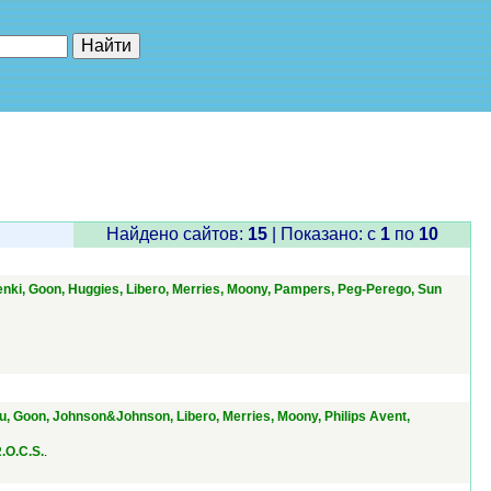
е"
Найдено сайтов:
15
| Показано: c
1
по
10
enki, Goon, Huggies, Libero, Merries, Moony, Pampers, Peg-Perego, Sun
u, Goon, Johnson&Johnson, Libero, Merries, Moony, Philips Avent,
.
R.O.C.S.