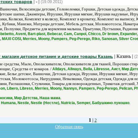
| - |
детских товаров
(19.09.2011)
, Ванночки, Велосипеды детские, Головоломки, Горшки, Детская одежда, Детск
 Детские шапки, Джамперы, Игрушки, Игрушки мягкие, Игрушки надувные, Игр
ики, Коляски, Комплект в коляску, Комплект в кроватку, Комплект на выписку
е, Кубики, Манежи, Матрацы детские, Мебель детская, Молокоотсосы, Наматра
и, Ползунки, Предметы для кормления малыша, Прыгунки, Пустышки, Радионян
bebetto, Avent, Bart-plast, Bebecar, Cam, Canpol, Chicco, Dr brown, Expander,
ds, MAXI COSI, Merries, Moony, Pampers, Peg-Perego, Riko, Sanosan, Silver C
| Казань |
 магазин детское питание и детские товары Казань
(2
средства, Мыло, Ополаскиватели, Ополаскиватели для тканей, Порошки стир
ющие, Средства от комаров. /
Alldays, Allways, Bella, Libresse, Аист, Мир Дет
ие, Белье детское, Ванночки, Детская одежда, Игрушки, Игрушки мягкие, Игру
етская, Молокоотсосы, Нагрудники, Неваляшки, Одежда детская, Одежда для 
яни, Распашонки, Стульчики, Товары для новорожденных, Трикотаж детский, 
son, Libero, Libress, Merries, Moony, Nannys, Pampers, Peg-Perego, Pelican
.
рносики, Мир Детства, Наша мама
.
, Humana, Nestle, Nestle (Нестле), Nutricia, Semper, Бабушкино лукошко
1
|
2
Обратная связь