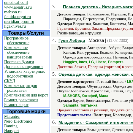
qmedical.co.il
3.
Планета детства - Интернет-мага
www.arealrus.ru
mebson.ru
Детские товары:
Головоломки, Игрушки, Игр
femidasurgut.ru
Пирамиды, Погремушки, Подгузники, Пол
meridian-prom.ru
Одежда:
Водолазки, Колготки, Костюмы, Май
ligaknives.ru
Гарантия, Доставка, Заказы, Продажа (торгов
Товары/Услуги
Развивающие игрушки
Программное
4.
| Москва |
Гуси-Лебеди
(11.02.2003)
обеспечение
Комплексное
Детские товары:
Автокресла, Азбуки, Балда
обеспечение
Качели, Кенгурушки, Коляски, Конверты,
канцтоварами
Одежда для новорожденных, Пеленки, Пе
Поставка бумаги
.
Huggies, Intex, LG, Libero, Pampers
Доставка канцелярии
Доставка, Заказы, Продажа (торговля) в розн
Установка квартирных
5.
Одежда детская, одежда женская,
водосчетчиков
СКУД
Деловое партнерство:
Готовый бизнес. /
LE
Комплектация для
Детские товары:
Обувь детская, Одежда детс
рольставен
Обувь:
Босоножки, Кроссовки, Летняя, Обувь
Комплектация для ворот
.
M-SHOES, Котофей, Мила
Ремонт рольставен
Одежда:
Блузки, Бюстгальтеры, Головные уб
Ремонт ворот
.
Samanta, Топтыжка
Продажа (торговля) в розницу, Продажа (тор
Торговые марки
Представительства:
Волгоград, Краснодар,
Marantec
Nero Electronics
6.
Младенчик - Самарский интернет-м
Daming
Детские товары:
Белье детское, Детская оде
Hanspert