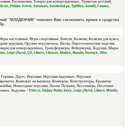
ионяни, Распашонки, Товары для новорожденных, Трикотаж детский,
can, Philips Avent, Sanosan, Smolenskye, Spiffies, Бембi, Гамма,
елей! "МЛАДЕНЧИК" поможет Вам сэкономить время и средства
0р.
гры настольные, Игры спортивные, Качели, Коляски, Коляски для кукол,
дние игрушки, Оружие игрушечное, Пазлы, Пиротехнические изделия,
 Товары для новорожденных, Трансформеры, Фейерверки, Ходунки, Шары
o, Lego (Лего), LG, Libero, Libress, Moltex, Mondo, Nannys, Otto,
е, Горшки, Дартс, Игрушки, Игрушки надувные, Игрушки
 кроватку, Комплект на выписку, Конверты, Конструкторы, Кроватки
клейки, Новогодние игрушки, Пазлы, Пеленки, Песочницы, Песочные
нных, Ходунки. /
Chicco, Happy Baby, Intex, Lego (Лего), Libero, Mondo,