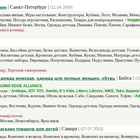
| Санкт-Петербург |
зин
(11.04.2009)
ушки мягкие, Игры настольные, Конструкторы, Кубики, Лото, Мозаики, Мячи
зунки, Посуда игрушечная, Распашонки, Товары для новорожденных. /
Huggie
ки, Нижнее белье, Носки, Одежда детская, Пижамы, Платки, Платья, Сарафаны
ля) в розницу.
хины, Бассейны детские, Белье детское, Ванночки, Велосипеды детские, Голов
 Косметика детская, Кроватки детские, Кубики, Куклы, Манежи, Матрацы дет
сочные наборы, Пирамиды, Погремушки, Подарки, Подгузники, Прыгунки, Пус
ицу, Торговля электронная.
| Бийск |
 одежда мужская, одежда для полных женщин, обувь
(1
.
ADING EDGE ALLIANCE
кая. /
Antilopa, JOY TOY, Jumbo, K's Kids, Libero, Libress, NIKE, Tako, Кара
 детская, Обувь женская, Обувь мужская, Сабо, Сандалии, Сапоги, Туфли. /
Ad
оры, Костюмы, Куртки, Нижнее белье, Одежда детская, Одежда женская, Одеж
говля) оптом.
 Москва, Новосибирск, Ярославль
| Самара |
агазин товаров для детей
(07.07.2010)
жда, Комплект в коляску, Комплект в кроватку, Комплект на выписку, Конверт