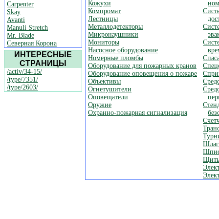
Кожухи
ном
Carpenter
Компромат
Сист
Skay
Лестницы
дос
Avanti
Металлодетекторы
Сист
Manuli Stretch
Микронаушники
эва
Mr. Blade
Мониторы
Сист
Северная Корона
Насосное оборудование
вре
ИНТЕРЕСНЫЕ
Номерные пломбы
Спас
СТРАНИЦЫ
Оборудование для пожарных кранов
Спец
/activ/34-15/
Оборудование оповещения о пожаре
Спри
/type/7351/
Объективы
Сред
/type/2603/
Огнетушители
Сред
Оповещатели
пер
Оружие
Стен
Охранно-пожарная сигнализация
без
Счет
Тран
Турн
Шлаг
Шпио
Щиты
Элек
Элек