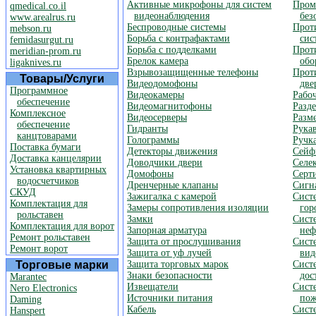
Активные микрофоны для систем
Пром
qmedical.co.il
видеонаблюдения
без
www.arealrus.ru
Беспроводные системы
Прот
mebson.ru
Борьба с контрафактами
сис
femidasurgut.ru
Борьба с подделками
Прот
meridian-prom.ru
Брелок камера
обо
ligaknives.ru
Взрывозащищенные телефоны
Прот
Товары/Услуги
Видеодомофоны
две
Программное
Видеокамеры
Рабоч
обеспечение
Видеомагнитофоны
Разд
Комплексное
Видеосерверы
Разм
обеспечение
Гидранты
Рука
канцтоварами
Голограммы
Ручк
Поставка бумаги
Детекторы движения
Сейф
Доставка канцелярии
Доводчики двери
Селек
Установка квартирных
Домофоны
Серт
водосчетчиков
Дренчерные клапаны
Сигн
СКУД
Зажигалка с камерой
Сист
Комплектация для
Замеры сопротивления изоляции
гор
рольставен
Замки
Сист
Комплектация для ворот
Запорная арматура
неф
Ремонт рольставен
Защита от прослушивания
Сист
Ремонт ворот
Защита от уф лучей
вид
Торговые марки
Защита торговых марок
Сист
Знаки безопасности
дос
Marantec
Извещатели
Сист
Nero Electronics
Источники питания
пож
Daming
Кабель
Сист
Hanspert