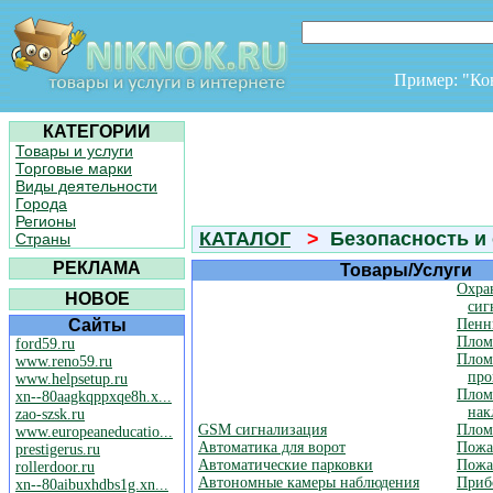
Пример: "К
КАТЕГОРИИ
Товары и услуги
Торговые марки
Виды деятельности
Города
Регионы
КАТАЛОГ
>
Безопасность и 
Страны
РЕКЛАМА
Товары/Услуги
Охра
НОВОЕ
сиг
Сайты
Пенн
Плом
ford59.ru
Плом
www.reno59.ru
про
www.helpsetup.ru
Плом
xn--80aagkqppxqe8h.x...
нак
zao-szsk.ru
GSM сигнализация
Плом
www.europeaneducatio...
Автоматика для ворот
Пожа
prestigerus.ru
Автоматические парковки
Пожа
rollerdoor.ru
Автономные камеры наблюдения
Приб
xn--80aibuxhdbs1g.xn...