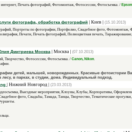
 интернет, Печать фотографий, Фотомонтаж, Фотосессии, Фотосъемка. /
Epson
| Киев |
услуги фотографа, обработка фотографий
(15.10.2013)
графий, Портреты по фотографии, Портфолио, Свадебное фото, Фотомонтаж, 
олиграфия, Печати, Печать фотографий, Полноцветная печать, Тиражирование
| Москва |
Юлия Дмитриева Москва
(07.10.2013)
й, Творчество, Фотосессии, Фотосъемка. /
.
Canon, Nikon
афии.
рафии детей, малышей, новорожденных. Красивые фотоистории Ва
в лесу, в парках, в студии, дома. Индивидуальный подход.
| Нижний Новгород |
ing
(23.03.2013)
идеосъемка, Выездные мероприятия, Клоуны, Клубы, Корпоративы, Оформлени
Свадебное фото, Свадьбы, Тамада, Танцы, Творчество, Тематические прогулк
Фуршеты.
льца.