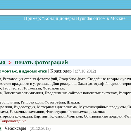
Пример: "Кондиционеры Hyundai оптом в Москв
ия
>
Печать фотографий
| Краснодар |
томонтаж, видеомонтаж
(27.10.2012)
, Реставрация старых фотографий, Свадебное фото, Свадебные товары и услу
тские праздники и утренники, Дни рождения, Заказ фотографий через интерн
, Творчество, Торжества, Фотомонтаж.
Поисковая оптимизация, Продвижение сайтов в поисковых системах, Раскрутка
ероприятия, Репродукции, Фотографии, Шаржи.
ролики, Видеостудия, Материалы для рекламы, Мультимедийные продукты, Оп
ламы, Рекламные кампании, Фотостудия, Фотосъемка рекламная.
торские коллекции, Картины, Коллажи, Монтажи, Оригинальные подарки, Фо
 Сопровождение.
| Чебоксары |
R
(01.12.2012)