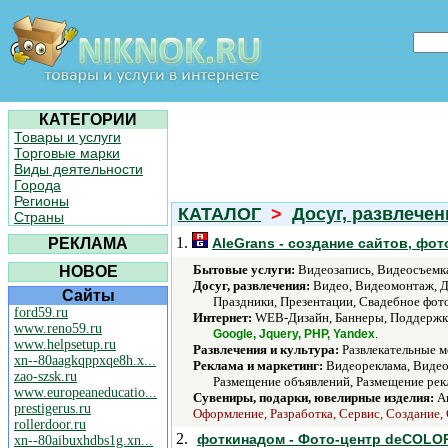
КАТЕГОРИИ
Товары и услуги
Торговые марки
Виды деятельности
Города
Регионы
КАТАЛОГ
>
Досуг, развлечен
Страны
1.
РЕКЛАМА
AleGrans - создание сайтов, фо
Бытовые услуги:
Видеозапись, Видеосъемка
НОВОЕ
Досуг, развлечения:
Видео, Видеомонтаж, Де
Сайты
Праздники, Презентации, Свадебное фото
ford59.ru
Интернет:
WEB-Дизайн, Баннеры, Поддержка, 
www.reno59.ru
.
Google, Jquery, PHP, Yandex
www.helpsetup.ru
Развлечения и культура:
Развлекательные м
xn--80aagkqppxqe8h.x...
Реклама и маркетинг:
Видеореклама, Видео
zao-szsk.ru
Размещение объявлений, Размещение рек
www.europeaneducatio...
Сувениры, подарки, ювелирные изделия:
Ав
prestigerus.ru
Оформление, Разработка, Сервис, Создание,
rollerdoor.ru
2.
фоткинадом - Фото-центр deCOLO
xn--80aibuxhdbs1g.xn...