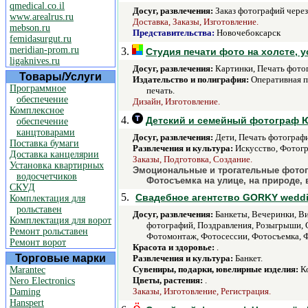
qmedical.co.il
Досуг, развлечения:
Заказ фотографий через
www.arealrus.ru
Доставка, Заказы, Изготовление.
mebson.ru
Представительства:
Новочебоксарск
femidasurgut.ru
meridian-prom.ru
3.
Студия печати фото на холсте, 
ligaknives.ru
Досуг, развлечения:
Картинки, Печать фото
Товары/Услуги
Издательство и полиграфия:
Оперативная п
Программное
печать.
обеспечение
Дизайн, Изготовление.
Комплексное
4.
Детский и семейный фотограф 
обеспечение
канцтоварами
Досуг, развлечения:
Дети, Печать фотографи
Поставка бумаги
Развлечения и культура:
Искусство, Фотогр
Доставка канцелярии
Заказы, Подготовка, Создание.
Установка квартирных
Эмоциональные и трогательные фотог
водосчетчиков
Фотосъемка на улице, на природе, 
СКУД
5.
Свадебное агентство GORKY wedd
Комплектация для
рольставен
Досуг, развлечения:
Банкеты, Вечеринки, В
Комплектация для ворот
фотографий, Поздравления, Розыгрыши, 
Ремонт рольставен
Фотомонтаж, Фотосессии, Фотосъемка, 
Ремонт ворот
Красота и здоровье:
.
Торговые марки
Развлечения и культура:
Банкет.
Сувениры, подарки, ювелирные изделия:
Ко
Marantec
Цветы, растения:
.
Nero Electronics
Заказы, Изготовление, Регистрация.
Daming
Hanspert