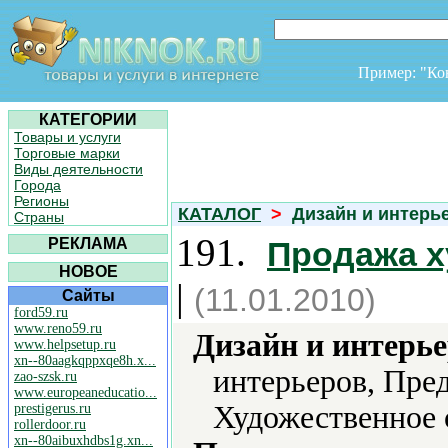
Пример: "К
КАТЕГОРИИ
Товары и услуги
Торговые марки
Виды деятельности
Города
Регионы
КАТАЛОГ
>
Дизайн и интер
Страны
191.
РЕКЛАМА
Продажа х
НОВОЕ
|
(11.01.2010)
Сайты
ford59.ru
www.reno59.ru
Дизайн и интерье
www.helpsetup.ru
xn--80aagkqppxqe8h.x...
интерьеров, Пре
zao-szsk.ru
www.europeaneducatio...
Художественное 
prestigerus.ru
rollerdoor.ru
xn--80aibuxhdbs1g.xn...