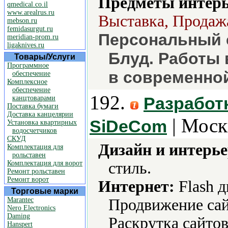
Предметы интерь
qmedical.co.il
www.arealrus.ru
Выставка, Продажа
mebson.ru
femidasurgut.ru
Персональный 
meridian-prom.ru
ligaknives.ru
Блуд. Работы
Товары/Услуги
Программное
в современно
обеспечение
Комплексное
обеспечение
192.
Разработ
канцтоварами
Поставка бумаги
Доставка канцелярии
| Моск
SiDeCom
Установка квартирных
водосчетчиков
СКУД
Дизайн и интерье
Комплектация для
рольставен
Комплектация для ворот
стиль.
Ремонт рольставен
Ремонт ворот
Интернет:
Flash 
Торговые марки
Marantec
Продвижение сай
Nero Electronics
Daming
Раскрутка сайто
Hanspert