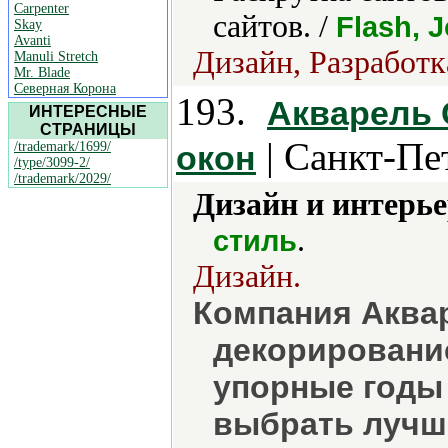
Carpenter
сайтов. /
Flash, 
Skay
Avanti
Дизайн, Разработк
Manuli Stretch
Mr. Blade
Северная Корона
193.
Акварель 
ИНТЕРЕСНЫЕ
СТРАНИЦЫ
| Санкт-Пе
/trademark/1699/
окон
/type/3099-2/
/trademark/2029/
Дизайн и интерье
.
стиль
Дизайн.
Компания Аква
декорирование
упорные годы
выбрать лучши