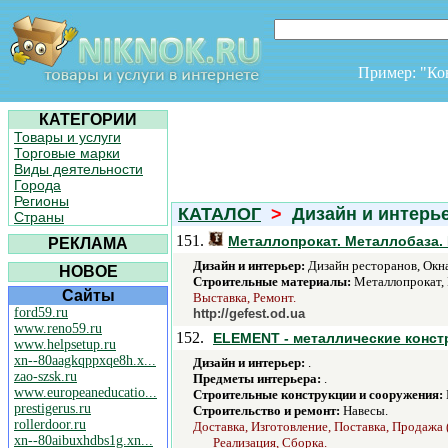
Пример: "К
КАТЕГОРИИ
Товары и услуги
Торговые марки
Виды деятельности
Города
Регионы
КАТАЛОГ
>
Дизайн и интер
Страны
151.
Металлопрокат. Металлобаза.
РЕКЛАМА
Дизайн и интерьер:
Дизайн ресторанов, Окна
НОВОЕ
Строительные материалы:
Металлопрокат, 
Сайты
Выставка, Ремонт.
ford59.ru
http://gefest.od.ua
www.reno59.ru
152.
ELEMENT - металлические конст
www.helpsetup.ru
xn--80aagkqppxqe8h.x...
Дизайн и интерьер:
.
zao-szsk.ru
Предметы интерьера:
.
www.europeaneducatio...
Строительные конструкции и сооружения:
prestigerus.ru
Строительство и ремонт:
Навесы.
rollerdoor.ru
Доставка, Изготовление, Поставка, Продажа 
xn--80aibuxhdbs1g.xn...
Реализация, Сборка.