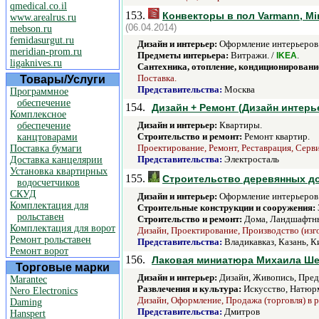
qmedical.co.il
153.
Конвекторы в пол Varmann, Mi
www.arealrus.ru
(06.04.2014)
mebson.ru
femidasurgut.ru
Дизайн и интерьер:
Оформление интерьеров.
meridian-prom.ru
Предметы интерьера:
Витражи. /
.
IKEA
ligaknives.ru
Сантехника, отопление, кондиционировани
Поставка.
Товары/Услуги
Представительства:
Москва
Программное
обеспечение
154.
Дизайн + Ремонт (Дизайн интерь
Комплексное
Дизайн и интерьер:
Квартиры.
обеспечение
Строительство и ремонт:
Ремонт квартир.
канцтоварами
Проектирование, Ремонт, Реставрация, Серви
Поставка бумаги
Представительства:
Электросталь
Доставка канцелярии
Установка квартирных
155.
Строительство деревянных д
водосчетчиков
СКУД
Дизайн и интерьер:
Оформление интерьеров
Комплектация для
Строительные конструкции и сооружения:
рольставен
Строительство и ремонт:
Дома, Ландшафтны
Комплектация для ворот
Дизайн, Проектирование, Производство (изг
Ремонт рольставен
Представительства:
Владикавказ, Казань, К
Ремонт ворот
156.
Лаковая миниатюра Михаила Ш
Торговые марки
Дизайн и интерьер:
Дизайн, Живопись, Пред
Marantec
Развлечения и культура:
Искусство, Натюр
Nero Electronics
Дизайн, Оформление, Продажа (торговля) в р
Daming
Представительства:
Дмитров
Hanspert