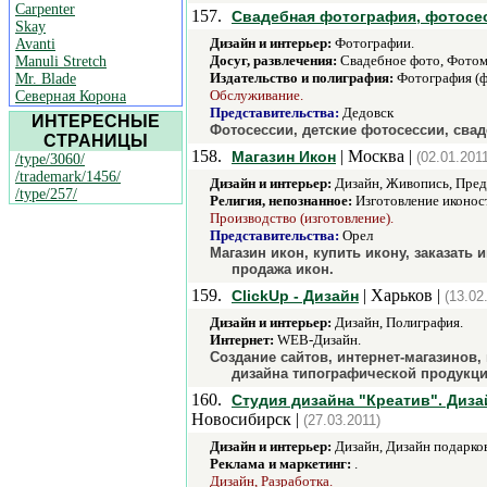
Carpenter
157.
Свадебная фотография, фотосе
Skay
Дизайн и интерьер:
Фотографии.
Avanti
Досуг, развлечения:
Свадебное фото, Фотом
Manuli Stretch
Издательство и полиграфия:
Фотография (ф
Mr. Blade
Обслуживание.
Северная Корона
Представительства:
Дедовск
ИНТЕРЕСНЫЕ
Фотосессии, детские фотосессии, сва
СТРАНИЦЫ
158.
| Москва |
Магазин Икон
(02.01.201
/type/3060/
/trademark/1456/
Дизайн и интерьер:
Дизайн, Живопись, Пред
/type/257/
Религия, непознанное:
Изготовление иконост
Производство (изготовление).
Представительства:
Орел
Магазин икон, купить икону, заказать
продажа икон.
159.
| Харьков |
ClickUp - Дизайн
(13.02
Дизайн и интерьер:
Дизайн, Полиграфия.
Интернет:
WEB-Дизайн.
Создание сайтов, интернет-магазинов,
дизайна типографической продукци
160.
Студия дизайна "Креатив". Диза
Новосибирск |
(27.03.2011)
Дизайн и интерьер:
Дизайн, Дизайн подарко
Реклама и маркетинг:
.
Дизайн, Разработка.