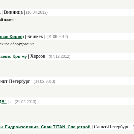
| Винница |
а
(10.04.2012)
й плитки.
| Бишкек |
ная Корея)
(01.09.2012)
очное оборудование.
| Херсон |
лаеве, Крыму
(07.12.2012)
анкт-Петербург |
(04.02.2013)
| - |
ДВ"
(21.02.2013)
| Санкт-Петербург |
н. Гидроизоляция. Сваи TITAN. Спецстрой