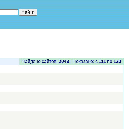
е"
Найдено сайтов:
2043
| Показано: c
111
по
120