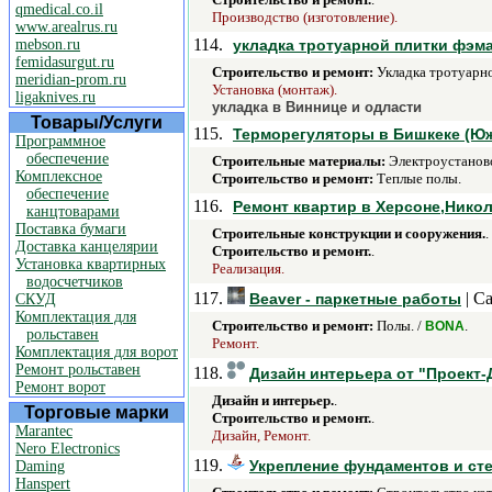
qmedical.co.il
Производство (изготовление).
www.arealrus.ru
114.
mebson.ru
укладка тротуарной плитки фэм
femidasurgut.ru
Строительство и ремонт:
Укладка тротуарно
meridian-prom.ru
Установка (монтаж).
ligaknives.ru
укладка в Виннице и одласти
Товары/Услуги
115.
Терморегуляторы в Бишкеке (Юж
Программное
обеспечение
Строительные материалы:
Электроустанов
Комплексное
Строительство и ремонт:
Теплые полы.
обеспечение
116.
Ремонт квартир в Херсоне,Нико
канцтоварами
Поставка бумаги
Строительные конструкции и сооружения.
.
Доставка канцелярии
Строительство и ремонт.
.
Установка квартирных
Реализация.
водосчетчиков
117.
| С
Beaver - паркетные работы
СКУД
Комплектация для
Строительство и ремонт:
Полы. /
.
BONA
рольставен
Ремонт.
Комплектация для ворот
Ремонт рольставен
118.
Дизайн интерьера от "Проект-
Ремонт ворот
Дизайн и интерьер.
.
Торговые марки
Строительство и ремонт.
.
Marantec
Дизайн, Ремонт.
Nero Electronics
119.
Укрепление фундаментов и сте
Daming
Hanspert