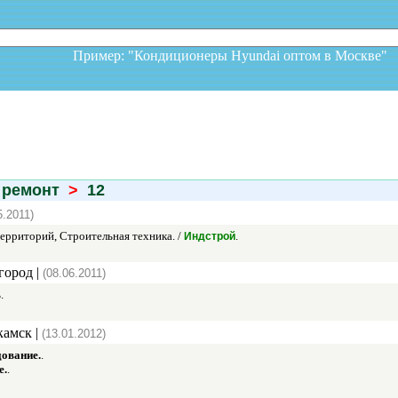
Пример: "Кондиционеры Hyundai оптом в Москв
 ремонт
>
12
5.2011)
ерриторий, Строительная техника. /
.
Индстрой
ород |
(08.06.2011)
.
амск |
(13.01.2012)
ование.
.
е.
.