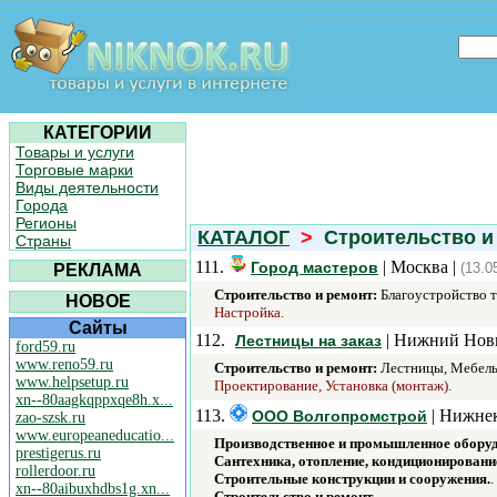
КАТЕГОРИИ
Товары и услуги
Торговые марки
Виды деятельности
Города
Регионы
КАТАЛОГ
>
Строительство и
Страны
111.
| Москва |
Город мастеров
(13.0
РЕКЛАМА
Строительство и ремонт:
Благоустройство т
НОВОЕ
Настройка.
Сайты
112.
| Нижний Новг
Лестницы на заказ
ford59.ru
www.reno59.ru
Строительство и ремонт:
Лестницы, Мебель
www.helpsetup.ru
Проектирование, Установка (монтаж).
xn--80aagkqppxqe8h.x...
113.
| Нижнек
ООО Волгопромстрой
zao-szsk.ru
www.europeaneducatio...
Производственное и промышленное оборуд
prestigerus.ru
Сантехника, отопление, кондиционировани
rollerdoor.ru
Строительные конструкции и сооружения.
.
xn--80aibuxhdbs1g.xn...
Строительство и ремонт.
.