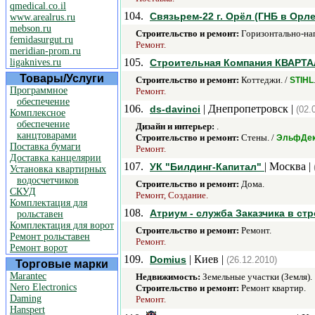
qmedical.co.il
104.
Связьрем-22 г. Орёл (ГНБ в Орле
www.arealrus.ru
mebson.ru
Строительство и ремонт:
Горизонтально-нап
femidasurgut.ru
Ремонт.
meridian-prom.ru
105.
ligaknives.ru
Строительная Компания КВАРТА
Товары/Услуги
Строительство и ремонт:
Коттеджи. /
STIHL
Программное
Ремонт.
обеспечение
106.
| Днепропетровск |
ds-davinci
(02.
Комплексное
обеспечение
Дизайн и интерьер:
.
канцтоварами
Строительство и ремонт:
Стены. /
ЭльфДе
Поставка бумаги
Ремонт.
Доставка канцелярии
107.
| Москва |
УК "Билдинг-Капитал"
Установка квартирных
водосчетчиков
Строительство и ремонт:
Дома.
СКУД
Ремонт, Создание.
Комплектация для
108.
Атриум - служба Заказчика в ст
рольставен
Комплектация для ворот
Строительство и ремонт:
Ремонт.
Ремонт рольставен
Ремонт.
Ремонт ворот
109.
| Киев |
Domius
(26.12.2010)
Торговые марки
Marantec
Недвижимость:
Земельные участки (Земля).
Nero Electronics
Строительство и ремонт:
Ремонт квартир.
Daming
Ремонт.
Hanspert