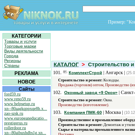
Пример: "К
КАТЕГОРИИ
Товары и услуги
Торговые марки
Виды деятельности
Города
Регионы
КАТАЛОГ
>
Строительство и
Страны
101.
| Ангарск |
КомплектСтрой
(25.
РЕКЛАМА
Строительство и ремонт:
Колодцы.
НОВОЕ
Продажа (торговля) оптом, Производство (из
Сайты
102.
| Санкт
Оконный завод «9 Окон»
ford59.ru
www.reno59.ru
Строительство и ремонт:
Окна.
www.helpsetup.ru
Производство (изготовление).
xn--80aagkqppxqe8h.x...
103.
| Москва |
Компания ПМК-60
(10.12
zao-szsk.ru
www.europeaneducatio...
Производственное и промышленное обору
prestigerus.ru
Строительство и ремонт:
Демонтаж и утилиз
rollerdoor.ru
Сырье и материалы промышленного назна
xn--80aibuxhdbs1g.xn...
Поставка.