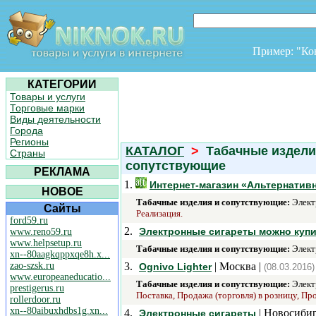
Пример: "К
КАТЕГОРИИ
Товары и услуги
Торговые марки
Виды деятельности
Города
Регионы
КАТАЛОГ
>
Табачные издели
Страны
сопутствующие
РЕКЛАМА
1.
Интернет-магазин «Альтернатив
НОВОЕ
Табачные изделия и сопутствующие:
Элект
Сайты
Реализация.
ford59.ru
2.
Электронные сигареты можно купит
www.reno59.ru
www.helpsetup.ru
Табачные изделия и сопутствующие:
Элект
xn--80aagkqppxqe8h.x...
zao-szsk.ru
3.
| Москва |
Ognivo Lighter
(08.03.2016)
www.europeaneducatio...
Табачные изделия и сопутствующие:
Элект
prestigerus.ru
Поставка, Продажа (торговля) в розницу, Пр
rollerdoor.ru
xn--80aibuxhdbs1g.xn...
4.
| Новосибир
Электронные сигареты