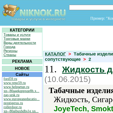
Пример: "К
КАТЕГОРИИ
Товары и услуги
Торговые марки
Виды деятельности
Города
Регионы
КАТАЛОГ
>
Табачные издели
Страны
сопутствующие
>
2
РЕКЛАМА
11.
Жидкость д
НОВОЕ
Сайты
(10.06.2015)
ford59.ru
www.reno59.ru
www.helpsetup.ru
Табачные издели
xn--80aagkqppxqe8h.x...
zao-szsk.ru
Жидкость, Сигар
www.europeaneducatio...
prestigerus.ru
JoyeTech, Smok
rollerdoor.ru
xn--80aibuxhdbs1g.xn...