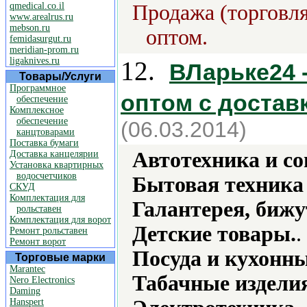
qmedical.co.il
Продажа (торговля
www.arealrus.ru
mebson.ru
оптом.
femidasurgut.ru
meridian-prom.ru
ligaknives.ru
12.
ВЛарьке24 
Товары/Услуги
Программное
оптом с достав
обеспечение
Комплексное
обеспечение
(06.03.2014)
канцтоварами
Поставка бумаги
Автотехника и с
Доставка канцелярии
Установка квартирных
водосчетчиков
Бытовая техника 
СКУД
Комплектация для
Галантерея, бижу
рольставен
Комплектация для ворот
Детские товары.
.
Ремонт рольставен
Ремонт ворот
Посуда и кухонн
Торговые марки
Marantec
Табачные издели
Nero Electronics
Daming
Hanspert