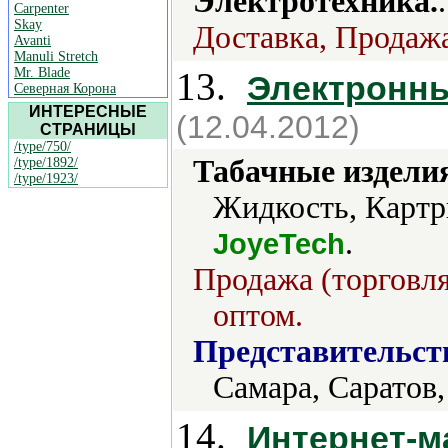
Электротехника.
.
Carpenter
Skay
Доставка, Продажа
Avanti
Manuli Stretch
Mr. Blade
13.
Электронны
Северная Корона
ИНТЕРЕСНЫЕ
(12.04.2012)
СТРАНИЦЫ
/type/750/
Табачные издели
/type/1892/
/type/1923/
Жидкость, Картр
.
JoyeTech
Продажа (торговля
оптом.
Представительст
Самара, Саратов
14.
Интернет-м