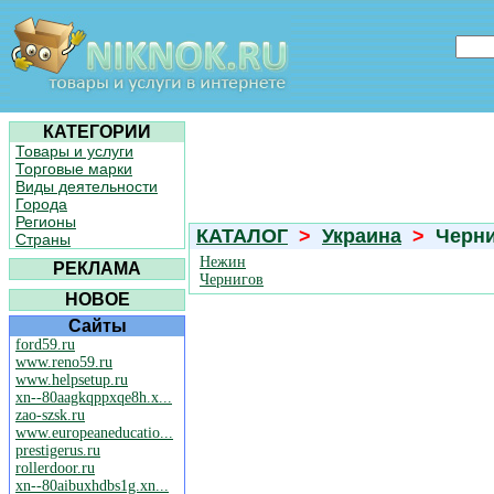
КАТЕГОРИИ
Товары и услуги
Торговые марки
Виды деятельности
Города
Регионы
КАТАЛОГ
>
Украина
>
Черни
Страны
Нежин
РЕКЛАМА
Чернигов
НОВОЕ
Сайты
ford59.ru
www.reno59.ru
www.helpsetup.ru
xn--80aagkqppxqe8h.x...
zao-szsk.ru
www.europeaneducatio...
prestigerus.ru
rollerdoor.ru
xn--80aibuxhdbs1g.xn...