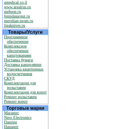
qmedical.co.il
www.arealrus.ru
mebson.ru
femidasurgut.ru
meridian-prom.ru
ligaknives.ru
Товары/Услуги
Программное
обеспечение
Комплексное
обеспечение
канцтоварами
Поставка бумаги
Доставка канцелярии
Установка квартирных
водосчетчиков
СКУД
Комплектация для
рольставен
Комплектация для ворот
Ремонт рольставен
Ремонт ворот
Торговые марки
Marantec
Nero Electronics
Daming
Hanspert