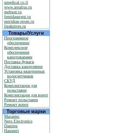
qmedical.co.il
www.arealrus.ru
mebson.ru
femidasurgut.ru
meridian-prom.ru
ligaknives.ru
Товары/Услуги
Программное
обеспечение
Комплексное
обеспечение
канцтоварами
Поставка бумаги
Доставка канцелярии
Установка квартирных
водосчетчиков
СКУД
Комплектация для
рольставен
Комплектация для ворот
Ремонт рольставен
Ремонт ворот
Торговые марки
Marantec
Nero Electronics
Daming
Hanspert