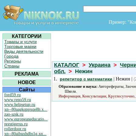
Пример: "К
КАТЕГОРИИ
Товары и услуги
Торговые марки
Виды деятельности
Города
Регионы
КАТАЛОГ
>
Украина
>
Черни
Страны
обл.
>
Нежин
РЕКЛАМА
1.
| Нежин |
репетитор с математики
(
НОВОЕ
Образование и наука:
Авторефераты, Заочно
Сайты
Школа.
ford59.ru
Информация, Консультации, Круглосуточно,
www.reno59.ru
www.helpsetup.ru
xn--80aagkqppxqe8h.x...
zao-szsk.ru
www.europeaneducatio...
prestigerus.ru
rollerdoor.ru
xn--80aibuxhdbs1g.xn...