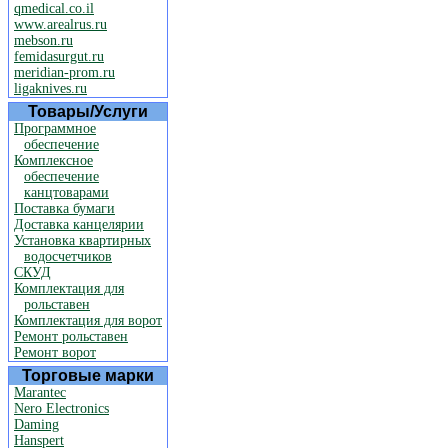
qmedical.co.il
www.arealrus.ru
mebson.ru
femidasurgut.ru
meridian-prom.ru
ligaknives.ru
Товары/Услуги
Программное
обеспечение
Комплексное
обеспечение
канцтоварами
Поставка бумаги
Доставка канцелярии
Установка квартирных
водосчетчиков
СКУД
Комплектация для
рольставен
Комплектация для ворот
Ремонт рольставен
Ремонт ворот
Торговые марки
Marantec
Nero Electronics
Daming
Hanspert