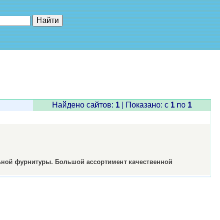
е"
Найдено сайтов:
1
| Показано: c
1
по
1
льной фурнитуры. Большой ассортимент качественной