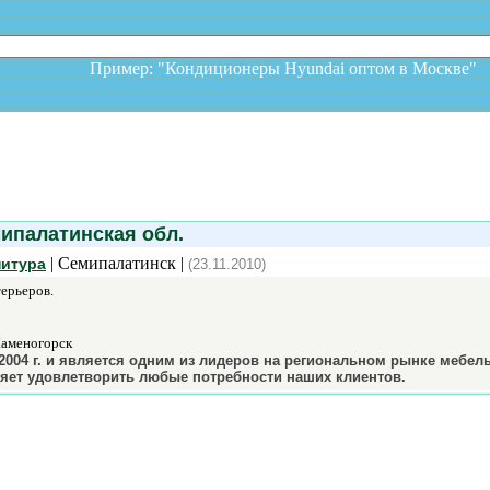
Пример: "Кондиционеры Hyundai оптом в Москв
палатинская обл.
| Семипалатинск |
нитура
(23.11.2010)
ерьеров.
Каменогорск
 2004 г. и является одним из лидеров на региональном рынке мебе
яет удовлетворить любые потребности наших клиентов.