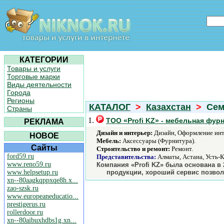
КАТЕГОРИИ
Товары и услуги
Торговые марки
Виды деятельности
Города
Регионы
КАТАЛОГ
>
Казахстан
>
Семи
Страны
1.
ТОО «Profi KZ» - мебельная фур
РЕКЛАМА
Дизайн и интерьер:
Дизайн, Оформление инт
НОВОЕ
Мебель:
Аксессуары (Фурнитура).
Сайты
Строительство и ремонт:
Ремонт.
ford59.ru
Представительства:
Алматы, Астана, Усть-
www.reno59.ru
Компания «Profi KZ» была основана в
www.helpsetup.ru
продукции, хороший сервис позвол
xn--80aagkqppxqe8h.x...
zao-szsk.ru
www.europeaneducatio...
prestigerus.ru
rollerdoor.ru
xn--80aibuxhdbs1g.xn...