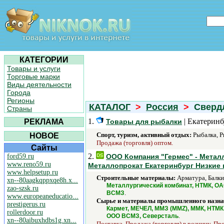
КАТЕГОРИИ
Товары и услуги
Торговые марки
Виды деятельности
Города
Регионы
КАТАЛОГ
>
Россия
>
Свердл
Страны
1.
| Екатеринб
РЕКЛАМА
Товары для рыбалки
Спорт, туризм, активный отдых:
Рыбалка, Р
НОВОЕ
Продажа (торговля) оптом.
Сайты
2.
ford59.ru
OOO Компания "Гермес" - Металл
www.reno59.ru
Металлопрокат Екатеринбург Низкие
www.helpsetup.ru
Строительные материалы:
Арматура, Балки
xn--80aagkqppxqe8h.x...
Металлургический комбинат, НТМК, О
zao-szsk.ru
.
ВСМЗ
www.europeaneducatio...
Сырье и материалы промышленного назна
prestigerus.ru
Кармет, МЕЧЕЛ, ММЗ (MMZ), ММК, НТМ
rollerdoor.ru
.
ООО ВСМЗ, Северсталь
xn--80aibuxhdbs1g.xn...
Поставка, Продажа (торговля) в розницу, Пр