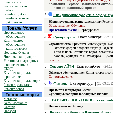
qmedical.co.il
Компания "Гермес" занимается оптовы
www.arealrus.ru
прокат, фасонный прокат
mebson.ru
femidasurgut.ru
3.
Юридические услуги в сфере т
meridian-prom.ru
Юриспруденция, аудит, консалтинг:
Решение
ligaknives.ru
Обслуживание, Обучение.
Товары/Услуги
Представительства:
Первоуральск
Программное
обеспечение
4.
| Екатеринбург |
Суперстрой
(22.1
Комплексное
Строительство и ремонт:
Вывоз мусора, Кап
обеспечение
Отделка дверей, Отделка квартир, Отделк
канцтоварами
Теплые полы, Установка ворот, Установк
Поставка бумаги
работы, Фундамент, Штукатурка, Шумои
Доставка канцелярии
Ремонт.
Установка квартирных
водосчетчиков
5.
| Екатеринбург |
Сервис АЙТИ
(24.12
СКУД
Офисное обслуживание:
Компьютеры и сети
Комплектация для
Сопровождение.
рольставен
Комплектация для ворот
6.
| Екатеринбург |
Фитиль
(29.03.201
Ремонт рольставен
Ремонт ворот
Предметы интерьера:
Свечи.
Сувениры, подарки, ювелирные изделия:
.
Торговые марки
Marantec
7.
КВАРТИРЫ ПОСУТОЧНО Екатеринб
Nero Electronics
Недвижимость:
Аренда.
Daming
Hanspert
8.
Доставка обедов в Екатеринбурге