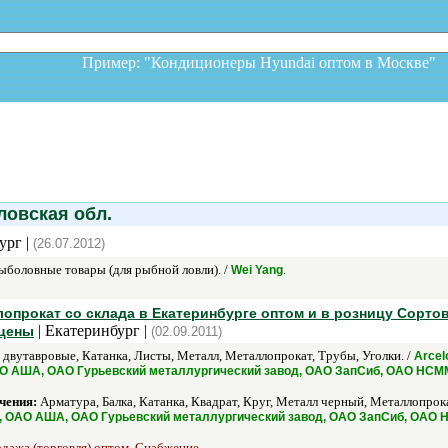
Пример: "Кондиционеры Hyundai оптом в Москв
овская обл.
ург |
(26.07.2012)
ыболовные товары (для рыбной ловли). /
.
Wei Yang
опрокат со склада в Екатеринбурге оптом и в розницу Сорто
| Екатеринбург |
 цены
(02.09.2011)
 двутавровые, Катанка, Листы, Металл, Металлопрокат, Трубы, Уголки. /
Arcel
АО АША, ОАО Гурьевский металлургический завод, ОАО ЗапСиб, ОАО НСМ
чения:
Арматура, Балка, Катанка, Квадрат, Круг, Металл черный, Металлопрока
К, ОАО АША, ОАО Гурьевский металлургический завод, ОАО ЗапСиб, ОАО 
одажа (торговля) оптом, Снабжение.