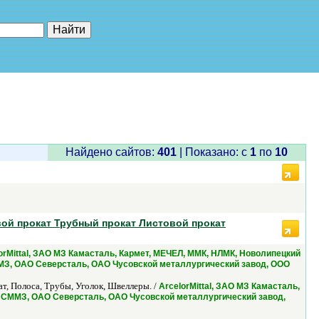
е"
Найдено сайтов:
401
| Показано: c
1
по
10
вой прокат Трубный прокат Листовой прокат
orMittal, ЗАО МЗ Камасталь, Кармет, МЕЧЕЛ, ММК, НЛМК, Новолипецкий
МЗ, ОАО Северсталь, ОАО Чусовской металлургический завод, ООО
т, Полоса, Трубы, Уголок, Швеллеры. /
ArcelorMittal, ЗАО МЗ Камасталь,
НСММЗ, ОАО Северсталь, ОАО Чусовской металлургический завод,