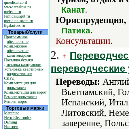
qmedical.co.il
.
www.arealrus.ru
Канат
mebson.ru
femidasurgut.ru
Юриспруденция, а
meridian-prom.ru
ligaknives.ru
.
Патика
Товары/Услуги
Программное
Консультации.
обеспечение
Комплексное
обеспечение
2.
Переводчес
канцтоварами
Поставка бумаги
Доставка канцелярии
переводческие 
Установка квартирных
водосчетчиков
СКУД
Переводы:
Англий
Комплектация для
рольставен
Вьетнамский, Го
Комплектация для ворот
Ремонт рольставен
Испанский, Итал
Ремонт ворот
Торговые марки
Литовский, Неме
Marantec
Nero Electronics
заверение, Поль
Daming
Hanspert