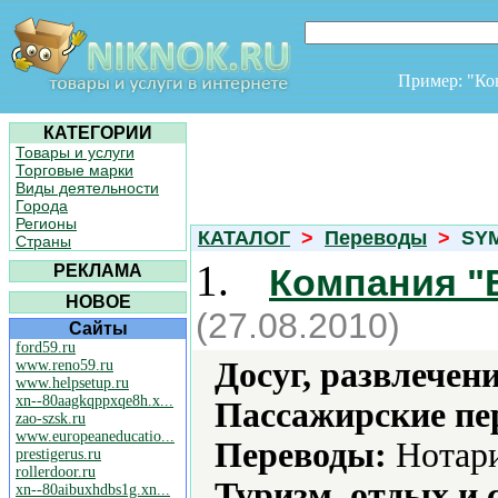
Пример: "К
КАТЕГОРИИ
Товары и услуги
Торговые марки
Виды деятельности
Города
Регионы
КАТАЛОГ
>
Переводы
>
SY
Страны
1.
РЕКЛАМА
Компания "
НОВОЕ
(27.08.2010)
Сайты
ford59.ru
Досуг, развлечен
www.reno59.ru
www.helpsetup.ru
xn--80aagkqppxqe8h.x...
Пассажирские пе
zao-szsk.ru
www.europeaneducatio...
Переводы:
Нотари
prestigerus.ru
rollerdoor.ru
Туризм, отдых и 
xn--80aibuxhdbs1g.xn...