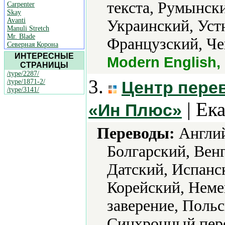
текста, Румынск
Carpenter
Skay
Avanti
Украинский, Уст
Manuli Stretch
Mr. Blade
Французский, Че
Северная Корона
ИНТЕРЕСНЫЕ
Modern English
СТРАНИЦЫ
/type/2287/
3.
/type/1871-2/
Центр пере
/type/3141/
| Ек
«Ин Плюс»
Переводы:
Англий
Болгарский, Венг
Датский, Испанс
Корейский, Неме
заверение, Поль
Синхронный пере