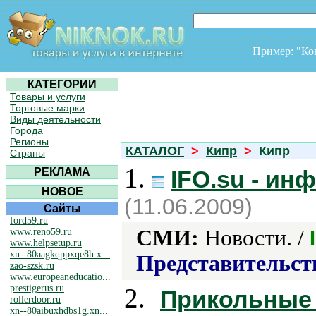
Пример: "К
КАТЕГОРИИ
Товары и услуги
Торговые марки
Виды деятельности
Города
Регионы
КАТАЛОГ
>
Кипр
>
Кипр
Страны
1.
РЕКЛАМА
IFO.su - ин
НОВОЕ
(11.06.2009)
Сайты
ford59.ru
СМИ:
Новости. /
www.reno59.ru
www.helpsetup.ru
xn--80aagkqppxqe8h.x...
Представительст
zao-szsk.ru
www.europeaneducatio...
prestigerus.ru
2.
Прикольные
rollerdoor.ru
xn--80aibuxhdbs1g.xn...