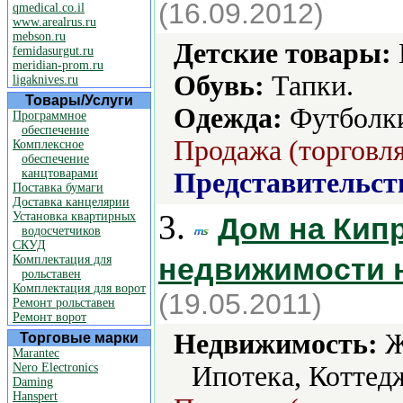
(16.09.2012)
qmedical.co.il
www.arealrus.ru
mebson.ru
Детские товары:
femidasurgut.ru
meridian-prom.ru
Обувь:
Тапки.
ligaknives.ru
Товары/Услуги
Одежда:
Футболк
Программное
обеспечение
Продажа (торговля
Комплексное
обеспечение
канцтоварами
Представительст
Поставка бумаги
Доставка канцелярии
3.
Установка квартирных
Дом на Кип
водосчетчиков
СКУД
недвижимости 
Комплектация для
рольставен
Комплектация для ворот
(19.05.2011)
Ремонт рольставен
Ремонт ворот
Недвижимость:
Ж
Торговые марки
Marantec
Nero Electronics
Ипотека, Коттед
Daming
Hanspert