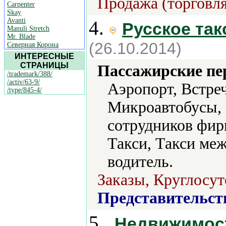
Продажа (торговля
Carpenter
Skay
Avanti
4.
Русское так
Manuli Stretch
Mr. Blade
(26.10.2014)
Северная Корона
ИНТЕРЕСНЫЕ
СТРАНИЦЫ
Пассажирские пе
/trademark/388/
/activ/63-9/
Аэропорт, Встре
/type/845-4/
Микроавтобусы, 
сотрудников фир
Такси, Такси ме
водитель.
Заказы, Круглосу
Представительст
5.
Недвижимост