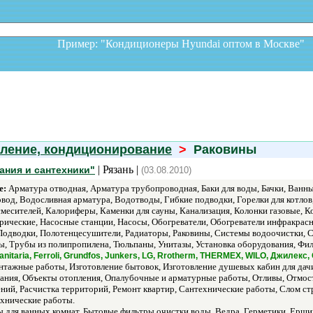
Пример: "Кондиционеры Hyundai оптом в Москв
пление, кондиционирование
>
Раковины
| Рязань |
ания и сантехники"
(03.08.2010)
е:
Арматура отводная, Арматура трубопроводная, Баки для воды, Бачки, Ванн
вод, Водосливная арматура, Водотводы, Гибкие подводки, Горелки для котлов
смесителей, Калориферы, Каменки для сауны, Канализация, Колонки газовые, 
ические, Насосные станции, Насосы, Обогреватели, Обогреватели инфракрасны
Подводки, Полотенцесушители, Радиаторы, Раковины, Системы водоочистки, Сч
бы, Трубы из полипропилена, Тюльпаны, Унитазы, Установка оборудования, Ф
anitaria, Ferroli, Grundfos, Junkers, LG, Rrotherm, THERMEX, WILO, Джилек
тажные работы, Изготовление бытовок, Изготовление душевых кабин для дач
ния, Объекты отопления, Опалубочные и арматурные работы, Отливы, Отмостк
ений, Расчистка территорий, Ремонт квартир, Сантехнические работы, Слом с
хнические работы.
 для ванных комнат, Бытовые фильтры очистки воды, Ведра, Герметики, Ершик