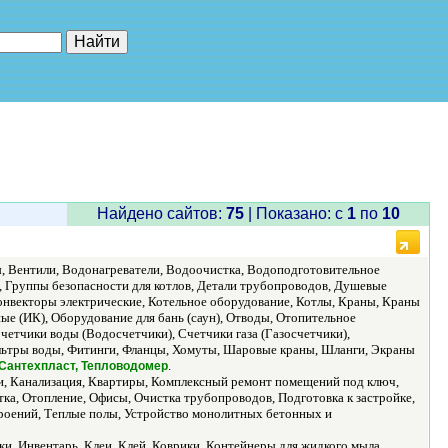
е"
Найдено сайтов:
75
| Показано: c
1
по
10
ы, Вентили, Водонагреватели, Водоочистка, Водоподготовительное
, Группы безопасности для котлов, Детали трубопроводов, Душевые
Конвекторы электрические, Котельное оборудование, Котлы, Краны, Краны
е (ИК), Оборудование для бань (саун), Отводы, Отопительное
етчики воды (Водосчетчики), Счетчики газа (Газосчетчики),
ильтры воды, Фитинги, Фланцы, Хомуты, Шаровые краны, Шланги, Экраны
.
с, Сантехпласт, Тепловодомер
и, Канализация, Квартиры, Комплексный ремонт помещений под ключ,
а, Отопление, Офисы, Очистка трубопроводов, Подготовка к застройке,
троений, Теплые полы, Устройство монолитных бетонных и
и, Инвентарь, Клеи, Клей, Коврики, Контейнеры для жидкого мыла,