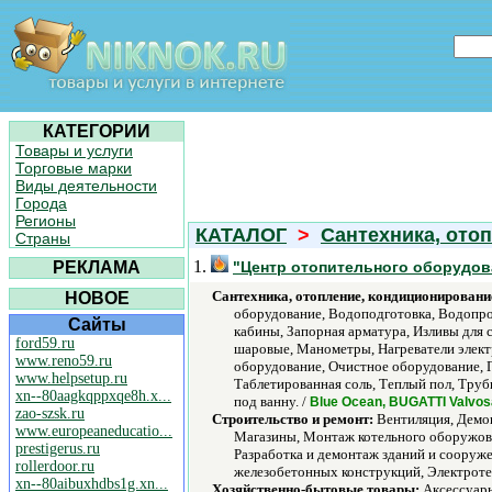
КАТЕГОРИИ
Товары и услуги
Торговые марки
Виды деятельности
Города
Регионы
КАТАЛОГ
>
Сантехника, ото
Страны
1.
РЕКЛАМА
"Центр отопительного оборудов
Сантехника, отопление, кондиционировани
НОВОЕ
оборудование, Водоподготовка, Водопро
Сайты
кабины, Запорная арматура, Изливы для 
ford59.ru
шаровые, Манометры, Нагреватели электр
www.reno59.ru
оборудование, Очистное оборудование, 
www.helpsetup.ru
Таблетированная соль, Теплый пол, Тру
xn--80aagkqppxqe8h.x...
под ванну. /
Blue Ocean, BUGATTI Valvos
zao-szsk.ru
Строительство и ремонт:
Вентиляция, Демон
www.europeaneducatio...
Магазины, Монтаж котельного оборужова
prestigerus.ru
Разработка и демонтаж зданий и сооруж
rollerdoor.ru
железобетонных конструкций, Электроте
xn--80aibuxhdbs1g.xn...
Хозяйственно-бытовые товары:
Аксессуары