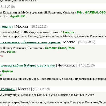
ады находятся в Москве
23.11.2010)
е:
Канализация, Мебель для ванной, Раковины, Унитазы. /
Fidel, HYUNDAI, OSO
артир. /
.
Agnelli, IFO
| Москва |
 комнат
(10.01.2013)
х комнат, Мойки, Шкафы для ванных комнат. /
.
Акватон
е:
Аксессуары, Биде, Ванны, Душевые кабины, Мебель для ванной, Раковины, У
| Москва |
 сантехники, обойных клеев, красок
(15.10.2002)
е:
Ванны, Раковины, Смесители. /
.
Cersanit, Grohe, Roca
ои. /
.
Pufas
ом.
| Челябинск |
Душевых кабин & Акриловых ванн
(17.03.2013)
 /
.
Домино
.
он
е:
Ванны, Ванны из мрамора, Гидромассажные боксы, Гидромассажные ванны,
| Москва |
й комнаты
(12.11.2009)
Комлектующие, Мебель для ванных комнат, Шкафы для ванных комнат.
е:
Аксессуары, Бачки, Инсталяции, Комплектующие, Писсуары, Раковины, Тюль