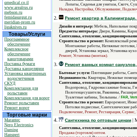
qmedical.co.il
Лопаты, Сиденья для унитаза, Скотч, Суш
www.arealrus.ru
Наладка, Настройка, Обслуживание, Подключе
mebson.ru
femidasurgut.ru
2.
Ремонт квартир в Калининграде.
meridian-prom.ru
Дизайн и интерьер:
Мебель, Напольные покр
ligaknives.ru
Предметы интерьера:
Двери, Камины, Карн
Товары/Услуги
Сантехника, отопление, кондиционировани
Программное
Строительство и ремонт:
Комплексный ремо
обеспечение
Монтажные работы, Натяжные потолки, Ре
Комплексное
дверей, Установка зеркал, Установка кухо
обеспечение
Ремонт, Установка (монтаж).
канцтоварами
Поставка бумаги
3.
Ремонт ванных комнат санузлов,
Доставка канцелярии
Бытовые услуги:
Плотницкие работы, Санте
Установка квартирных
Недвижимость:
Квартиры, Нежилые помещен
водосчетчиков
Сантехника, отопление, кондиционировани
СКУД
Водопровод, Гидромассажные боксы, Гид
Комплектация для
Полотенцесушители, Раковины, Расширит
рольставен
Туалетные кабины, Тюльпаны. /
FAR, Ven
Комплектация для ворот
Строительство и ремонт:
Евроремонт, Инжен
Ремонт рольставен
Потолки подвесные, Сантехнические рабо
Ремонт ворот
Подключение, Ремонт, Реставрация, Сервис, 
Торговые марки
4.
| 
Marantec
Сантехника по оптовым ценам
Nero Electronics
Сантехника, отопление, кондиционировани
Daming
Продажа (торговля) оптом.
Hanspert