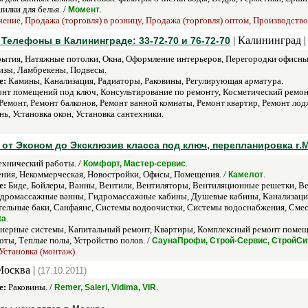
илки для белья. /
.
Момент
ние, Продажа (торговля) в розницу, Продажа (торговля) оптом, Производство (
| Калининград 
 Телефоны в Калининграде: 33-72-70 и 76-72-70
ытия, Натяжные потолки, Окна, Оформление интерьеров, Перегородки офисны
изы, Ламбрекены, Подвесы.
е:
Камины, Канализация, Радиаторы, Раковины, Регулирующая арматура.
нт помещений под ключ, Консультирование по ремонту, Косметический ремон
монт, Ремонт балконов, Ремонт ванной комнаты, Ремонт квартир, Ремонт лод
нь, Установка окон, Установка сантехники.
 от Эконом до Эксклюзив класса под ключ, перепланировка г.
хнический работы. /
.
Комфорт, Мастер-сервис
ия, Некоммерческая, Новостройки, Офисы, Помещения. /
.
Камелот
е:
Биде, Бойлеры, Ванны, Вентили, Вентиляторы, Вентиляционные решетки, Ве
ромассажные ванны, Гидромассажные кабины, Душевые кабины, Канализация, 
ельные баки, Санфаянс, Системы водоочистки, Системы водоснабжения, Смес
.
ta
ерные системы, Капитальный ремонт, Квартиры, Комплексный ремонт помещен
ты, Теплые полы, Устройство полов. /
СаунаПрофи, Строй-Сервис, СтройСи
Установка (монтаж).
Москва |
(17.10.2011)
е:
Раковины. /
.
Remer, Saleri, Vidima, VIR