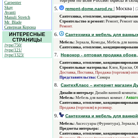
торгуем по всей России! офисы и скл
Carpenter
Skay
5.
| Москва |
remont-dome.narod.ru
(
Avanti
Сантехника, отопление, кондиционировани
Manuli Stretch
Строительство и ремонт:
Ремонт, Ремонт кв
Mr. Blade
Ремонт.
Северная Корона
ИНТЕРЕСНЫЕ
6.
Сантехника и мебель для ванных
СТРАНИЦЫ
Мебель:
Зеркала, Комоды, Мебель для ванны
/type/750/
Сантехника, отопление, кондиционировани
/type/121/
7.
Новокор - оптовая продажа обоев,
/type/1323/
Сантехника, отопление, кондиционировани
Строительные материалы:
Клеи, Краски, Об
Доставка, Поставка, Продажа (торговля) опт
Представительства:
Самара
8.
СантехКласс – интернет магазин 
Дизайн и интерьер:
Дизайн ванной комнаты.
Мебель:
Мебель для ванных комнат. /
Акват
Сантехника, отопление, кондиционировани
Продажа (торговля) в розницу.
9.
Сантехника и мебель для ванно
Мебель:
Аксессуары (Фурнитура), Зеркала, 
Предметы интерьера:
.
Сантехника, отопление, кондиционировани