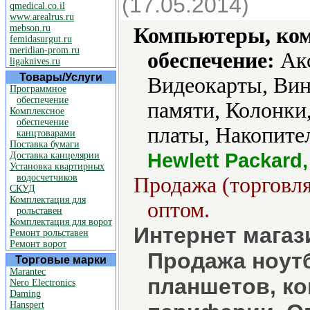
(17.05.2014)
qmedical.co.il
www.arealrus.ru
mebson.ru
Компьютеры, ко
femidasurgut.ru
meridian-prom.ru
обеспечение:
Акс
ligaknives.ru
Товары/Услуги
Видеокарты, Вин
Программное
обеспечение
памяти, Колонки
Комплексное
обеспечение
платы, Накопите
канцтоварами
Поставка бумаги
Hewlett Packard
Доставка канцелярии
Установка квартирных
водосчетчиков
Продажа (торговля
СКУД
Комплектация для
оптом.
рольставен
Комплектация для ворот
Интернет магаз
Ремонт рольставен
Ремонт ворот
Продажа ноут
Торговые марки
Marantec
планшетов, к
Nero Electronics
Daming
Hanspert