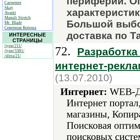
периферии. О
Carpenter
Skay
характеристи
Avanti
Manuli Stretch
Большой выбо
Mr. Blade
Северная Корона
доставка по Т
ИНТЕРЕСНЫЕ
СТРАНИЦЫ
/type/211/
72.
Разработка 
/type/3381/
/sfera/21/
интернет-рекла
(13.07.2010)
Интернет:
WEB-Ди
Интернет портал
магазины, Копир
Поисковая оптим
поисковых систем