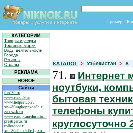
Пример: "К
КАТЕГОРИИ
Товары и услуги
Торговые марки
Виды деятельности
Города
Регионы
КАТАЛОГ
>
Узбекистан
>
8
Страны
71.
РЕКЛАМА
Интернет 
НОВОЕ
ноутбуки, ком
Сайты
ford59.ru
бытовая техник
www.reno59.ru
www.helpsetup.ru
xn--80aagkqppxqe8h.x...
телефоны купит
zao-szsk.ru
www.europeaneducatio...
круглосуточно 2
prestigerus.ru
rollerdoor.ru
xn--80aibuxhdbs1g.xn...