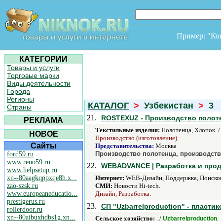
Пример: "К
КАТЕГОРИИ
Товары и услуги
Торговые марки
Виды деятельности
Города
Регионы
КАТАЛОГ
>
Узбекистан
>
3
Страны
21.
ROSTEXUZ - Производство полоте
РЕКЛАМА
Текстильные изделия:
Полотенца, Хлопок. 
НОВОЕ
Производство (изготовление).
Сайты
Представительства:
Москва
Производство полотенца, производств
ford59.ru
www.reno59.ru
22.
WEBADVANCE | Разработка и прод
www.helpsetup.ru
xn--80aagkqppxqe8h.x...
Интернет:
WEB-Дизайн, Поддержка, Поискова
zao-szsk.ru
СМИ:
Новости Hi-tech.
www.europeaneducatio...
Дизайн, Разработка.
prestigerus.ru
23.
СП "Uzbarrelproduction" - пласти
rollerdoor.ru
xn--80aibuxhdbs1g.xn...
Сельское хозяйство:
. /
.
Uzbarrelproduction