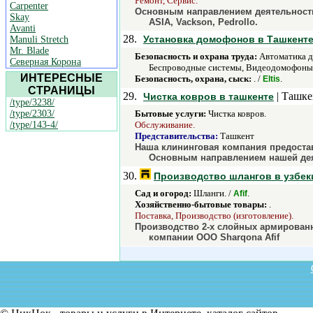
Ремонт, Сервис.
Carpenter
Основным направлением деятельности 
Skay
ASIA, Vackson, Pedrollo.
Avanti
28.
Установка домофонов в Ташкент
Manuli Stretch
Mr. Blade
Безопасность и охрана труда:
Автоматика д
Северная Корона
Беспроводные системы, Видеодомофоны,
ИНТЕРЕСНЫЕ
Безопасность, охрана, сыск:
. /
.
Eltis
СТРАНИЦЫ
29.
| Ташке
Чистка ковров в ташкенте
/type/3238/
/type/2303/
Бытовые услуги:
Чистка ковров.
/type/143-4/
Обслуживание.
Представительства:
Ташкент
Наша клининговая компания предостав
Основным направлением нашей деят
30.
Производство шлангов в узбек
Сад и огород:
Шланги. /
.
Afif
Хозяйственно-бытовые товары:
.
Поставка, Производство (изготовление).
Производство 2-х слойных армированн
компании OOO Sharqona Afif