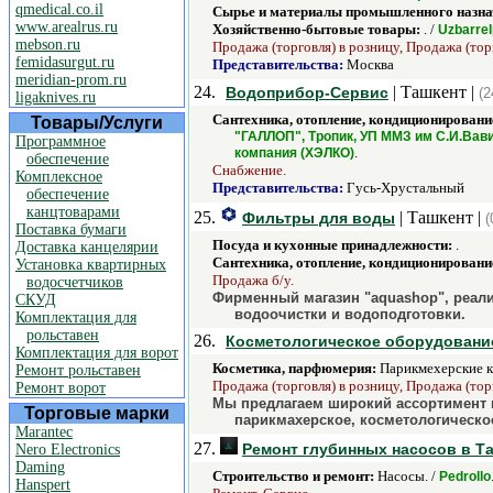
qmedical.co.il
Сырье и материалы промышленного назна
www.arealrus.ru
Хозяйственно-бытовые товары:
. /
Uzbarrel
mebson.ru
Продажа (торговля) в розницу, Продажа (тор
femidasurgut.ru
Представительства:
Москва
meridian-prom.ru
24.
| Ташкент |
Водоприбор-Сервис
(2
ligaknives.ru
Сантехника, отопление, кондиционировани
Товары/Услуги
"ГАЛЛОП", Тропик, УП ММЗ им С.И.Вав
Программное
.
компания (ХЭЛКО)
обеспечение
Снабжение.
Комплексное
Представительства:
Гусь-Хрустальный
обеспечение
канцтоварами
25.
| Ташкент |
Фильтры для воды
(
Поставка бумаги
Посуда и кухонные принадлежности:
.
Доставка канцелярии
Сантехника, отопление, кондиционировани
Установка квартирных
Продажа б/у.
водосчетчиков
Фирменный магазин "aquashop", реал
СКУД
водоочистки и водоподготовки.
Комплектация для
рольставен
26.
Косметологическое оборудование
Комплектация для ворот
Косметика, парфюмерия:
Парикмехерские к
Ремонт рольставен
Продажа (торговля) в розницу, Продажа (тор
Ремонт ворот
Мы предлагаем широкий ассортимент 
Торговые марки
парикмахерское, косметологическо
Marantec
27.
Ремонт глубинных насосов в Т
Nero Electronics
Daming
Строительство и ремонт:
Насосы. /
Pedrollo
Hanspert