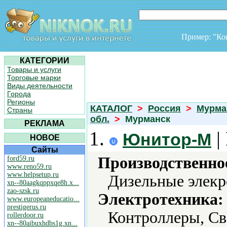
Пример: "К
КАТЕГОРИИ
Товары и услуги
Торговые марки
Виды деятельности
Города
Регионы
КАТАЛОГ
>
Россия
>
Мурма
Страны
обл.
>
Мурманск
РЕКЛАМА
1.
|
Юнитор-М
НОВОЕ
Сайты
Производственно
ford59.ru
www.reno59.ru
www.helpsetup.ru
Дизельные элекр
xn--80aagkqppxqe8h.x...
zao-szsk.ru
Электротехника:
www.europeaneducatio...
prestigerus.ru
Контроллеры, Св
rollerdoor.ru
xn--80aibuxhdbs1g.xn...