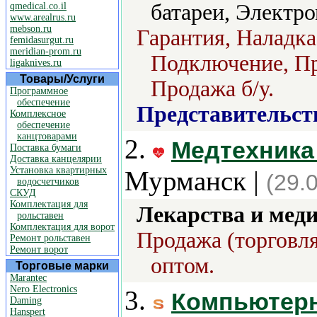
батареи, Электр
qmedical.co.il
www.arealrus.ru
mebson.ru
Гарантия, Наладка
femidasurgut.ru
meridian-prom.ru
Подключение, Пр
ligaknives.ru
Товары/Услуги
Продажа б/у.
Программное
обеспечение
Представительст
Комплексное
обеспечение
канцтоварами
2.
Медтехника 
Поставка бумаги
Доставка канцелярии
Установка квартирных
Мурманск |
(29.
водосчетчиков
СКУД
Комплектация для
Лекарства и мед
рольставен
Комплектация для ворот
Продажа (торговля
Ремонт рольставен
Ремонт ворот
оптом.
Торговые марки
Marantec
Nero Electronics
3.
Компьютерн
Daming
Hanspert