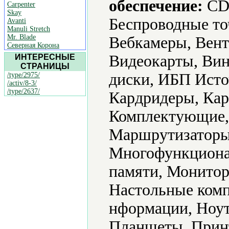
обеспечение:
CD-
Carpenter
Skay
Беспроводные то
Avanti
Manuli Stretch
Mr. Blade
Вебкамеры, Вент
Северная Корона
Видеокарты, Вин
ИНТЕРЕСНЫЕ
СТРАНИЦЫ
диски, ИБП Исто
/type/2975/
/activ/8-3/
/type/2637/
Кардридеры, Кар
Комплектующие, 
Маршрутизаторы 
Многофункциона
памяти, Монито
Настольные ком
нформации, Ноут
Планшеты, Принт