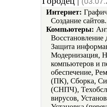
Городец |
(03.07
Интернет:
Графич
Создание сайтов.
Компьютеры:
Ант
Восстановление 
Защита информа
Модернизация, Н
компьютеров и п
обеспечение, Ре
(ПК), Сборка, С
(СНПЧ), Техобсл
вирусов, Установ
Установка (переу