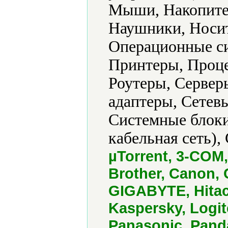
Мыши, Накопите
Наушники, Носит
Операционные си
Принтеры, Проце
Роутеры, Сервер
адаптеры, Сетев
Системные блоки
кабельная сеть),
µTorrent, 3-COM
Brother, Canon, 
GIGABYTE, Hitach
Kaspersky, Logit
Panasonic, Pand