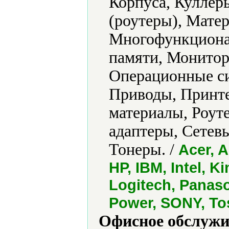
Корпуса, Кулле
(роутеры), Мате
Многофункциона
памяти, Монито
Операционные си
Приводы, Принте
материалы, Роут
адаптеры, Сетев
Тонеры. /
Acer, A
HP, IBM, Intel, 
Logitech, Panaso
Power, SONY, To
Офисное обслужи