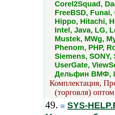
Corel2Squad, Dae
FreeBSD, Funai,
Hippo, Hitachi, 
Intel, Java, LG, 
Mustek, MWg, M
Phenom, PHP, Ro
Siemens, SONY, 
UserGate, ViewS
Дельфин ВМФ, 
Комплектация, Про
(торговля) оптом
49.
SYS-HELP.