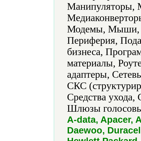
Манипуляторы, 
Медиаконвертор
Модемы, Мыши, 
Периферия, Под
бизнеса, Програ
материалы, Роут
адаптеры, Сетев
СКС (структуриро
Средства ухода, 
Шлюзы голосовы
A-data, Apacer, 
Daewoo, Duracel
Hewlett Packard,