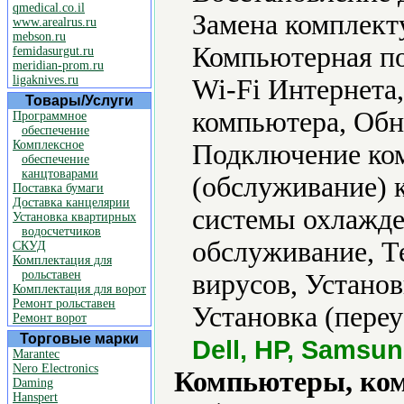
qmedical.co.il
Замена комплек
www.arealrus.ru
mebson.ru
Компьютерная по
femidasurgut.ru
meridian-prom.ru
ligaknives.ru
Wi-Fi Интернета
Товары/Услуги
компьютера, Обн
Программное
обеспечение
Комплексное
Подключение ком
обеспечение
канцтоварами
(обслуживание) 
Поставка бумаги
Доставка канцелярии
системы охлажде
Установка квартирных
водосчетчиков
обслуживание, Т
СКУД
Комплектация для
рольставен
вирусов, Установ
Комплектация для ворот
Ремонт рольставен
Установка (переу
Ремонт ворот
Торговые марки
Dell, HP, Samsu
Marantec
Nero Electronics
Компьютеры, ко
Daming
Hanspert