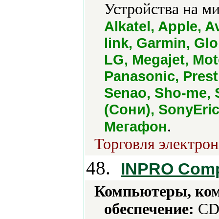
Устройства на м
Alkatel, Apple, 
link, Garmin, Gl
LG, Megajet, Moto
Panasonic, Pres
Senao, Sho-me, 
(Сони), SonyEric
.
Мегафон
Торговля электрон
48.
INPRO Comp
Компьютеры, ко
обеспечение:
CD-