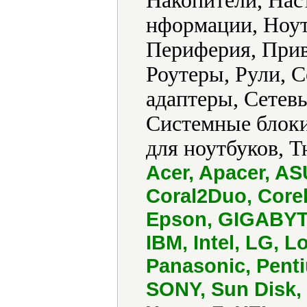
Накопители, Нас
нформации, Ноут
Периферия, Прив
Роутеры, Рули, С
адаптеры, Сетев
Системные блоки
для ноутбуков, Т
Acer, Apacer, AS
Coral2Duo, Core
Epson, GIGABYTE
IBM, Intel, LG, L
Panasonic, Pent
SONY, Sun Disk, 