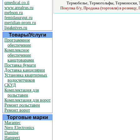
qmedical.co.il
Термобелье, Термогольфы, Термоноски, 
www.arealrus.ru
Покупка б/у, Продажа (торговля) в розницу, 
mebson.ru
femidasurgut.ru
meridian-prom.ru
ligaknives.ru
Товары/Услуги
Программное
обеспечение
Комплексное
обеспечение
канцтоварами
Поставка бумаги
Доставка канцелярии
Установка квартирных
водосчетчиков
СКУД
Комплектация для
рольставен
Комплектация для ворот
Ремонт рольставен
Ремонт ворот
Торговые марки
Marantec
Nero Electronics
Daming
Hanspert