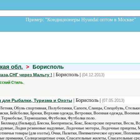
Пример: "Кондиционеры Hyundai оптом в Москв
кая обл.
>
Борисполь
| Борисполь |
аза,СНГ через Мальту !
(04.12.2013)
.
сский Стиль
| Борисполь |
ы для Рыбалки, Туризма и Охоты
(07.05.2013)
Летняя, Обувь спортивная, Полуботинки, Сапоги, Сланцы, Спецобувь, Стельки
яски, Бейсболки, Брюки, Верхняя одежда, Ветровки, Военная одежда, Военна
, Термобелье, Термошапки, Футболки, Футболки поло.
 Биллиард (бильярд), Блесна, Боеприпасы, Бокс, Боксерские перчатки, Весла, 
адувные, Лодки резиновые надувные, Лодочные моторы, Лодочные прицепы, М
отничьи товары (для охоты), Очки, Палатки, Пневматическое оружие, Поплавк
вые приманки, Солнцезащитные очки, Спасательные жилеты, Спасательные сре