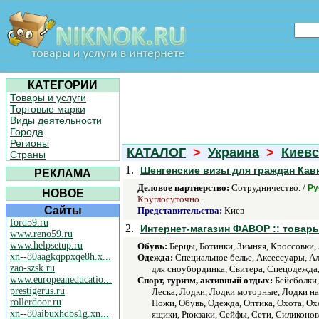
КАТЕГОРИИ
Товары и услуги
Торговые марки
Виды деятельности
Города
Регионы
КАТАЛОГ
>
Украина
>
Киевс
Страны
1.
Шенгенские визы для граждан Кавк
РЕКЛАМА
Деловое партнерство:
Сотрудничество. /
Ру
НОВОЕ
Круглосуточно.
Сайты
Представительства:
Киев
ford59.ru
2.
Интернет-магазин ФАВОР :: товар
www.reno59.ru
www.helpsetup.ru
Обувь:
Берцы, Ботинки, Зимняя, Кроссовки, 
xn--80aagkqppxqe8h.x...
Одежда:
Cпециальное белье, Аксессуары, Ал
zao-szsk.ru
для сноубординка, Свитера, Спецодежда
www.europeaneducatio...
Спорт, туризм, активный отдых:
Бейсболки,
prestigerus.ru
Леска, Лодки, Лодки моторные, Лодки н
rollerdoor.ru
Ножи, Обувь, Одежда, Оптика, Охота, Ох
xn--80aibuxhdbs1g.xn...
ящики, Рюкзаки, Сейфы, Сети, Силиконо