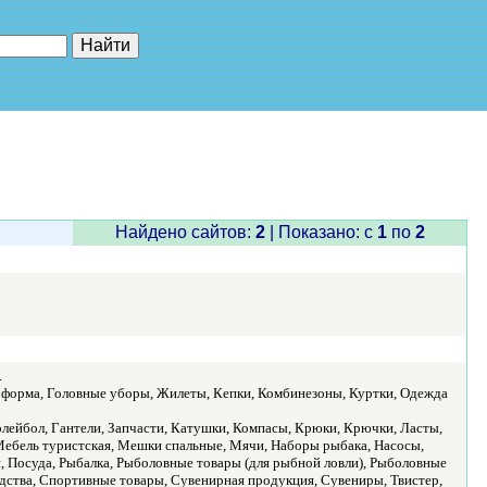
е"
Найдено сайтов:
2
| Показано: c
1
по
2
.
я форма, Головные уборы, Жилеты, Кепки, Комбинезоны, Куртки, Одежда
Волейбол, Гантели, Запчасти, Катушки, Компасы, Крюки, Крючки, Ласты,
ебель туристская, Мешки спальные, Мячи, Наборы рыбака, Насосы,
и, Посуда, Рыбалка, Рыболовные товары (для рыбной ловли), Рыболовные
дства, Спортивные товары, Сувенирная продукция, Сувениры, Твистер,