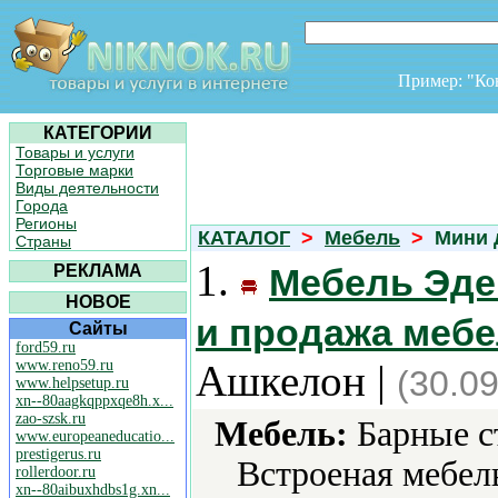
Пример: "К
КАТЕГОРИИ
Товары и услуги
Торговые марки
Виды деятельности
Города
Регионы
КАТАЛОГ
>
Мебель
>
Мини 
Страны
1.
РЕКЛАМА
Мебель Эде
НОВОЕ
и продажа мебел
Сайты
ford59.ru
www.reno59.ru
Ашкелон |
(30.0
www.helpsetup.ru
xn--80aagkqppxqe8h.x...
zao-szsk.ru
Мебель:
Барные с
www.europeaneducatio...
prestigerus.ru
Встроеная мебел
rollerdoor.ru
xn--80aibuxhdbs1g.xn...