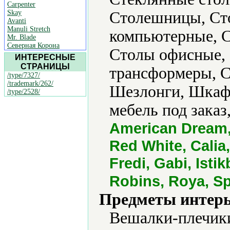
Carpenter
Skay
Столешницы, Ст
Avanti
Manuli Stretch
компьютерные, С
Mr. Blade
Северная Корона
Столы офисные,
ИНТЕРЕСНЫЕ
СТРАНИЦЫ
трансформеры, С
/type/7327/
/trademark/262/
Шезлонги, Шкаф
/type/2528/
мебель под заказ
American Dream,
Red White, Calia
Fredi, Gabi, Isti
Robins, Roya, Sp
Предметы интерь
Вешалки-плечики