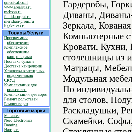
Гардеробы, Горки
qmedical.co.il
www.arealrus.ru
mebson.ru
Диваны, Диваны
femidasurgut.ru
meridian-prom.ru
Зеркала, Кована
ligaknives.ru
Товары/Услуги
Компьютерные ст
Программное
обеспечение
Кровати, Кухни,
Комплексное
обеспечение
столешницы из и
канцтоварами
Поставка бумаги
Матрацы, Мебель
Доставка канцелярии
Установка квартирных
водосчетчиков
Модульная мебел
СКУД
Комплектация для
По индивидуальн
рольставен
Комплектация для ворот
для столов, Под
Ремонт рольставен
Ремонт ворот
Раскладушки, Ре
Торговые марки
Marantec
Скамейки, Софы,
Nero Electronics
Daming
Стеклянные стол
Hanspert