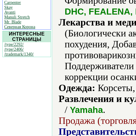
Формирование ов
Carpenter
Skay
DHC, FEALENA, 
Avanti
Manuli Stretch
Лекарства и мед
Mr. Blade
Северная Корона
(Биологически ак
ИНТЕРЕСНЫЕ
СТРАНИЦЫ
похудения, Доба
/type/2292/
/type/2406/
противоварикозн
/trademark/1340/
Поддерживатели 
коррекции осанки
Одежда:
Корсеты,
Развлечения и ку
/
.
Yamaha
Продажа (торговля
Представительст