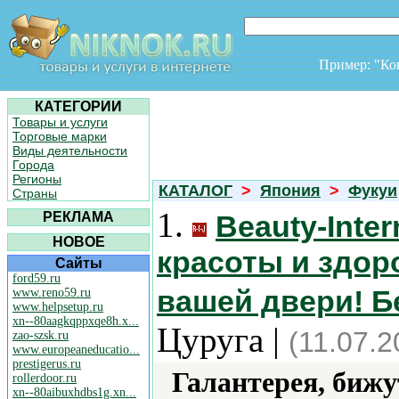
Пример: "К
КАТЕГОРИИ
Товары и услуги
Торговые марки
Виды деятельности
Города
Регионы
КАТАЛОГ
>
Япония
>
Фукуи
Страны
1.
РЕКЛАМА
Beauty-Inte
НОВОЕ
красоты и здор
Сайты
ford59.ru
вашей двери! Б
www.reno59.ru
www.helpsetup.ru
xn--80aagkqppxqe8h.x...
Цуруга |
(11.07.2
zao-szsk.ru
www.europeaneducatio...
prestigerus.ru
Галантерея, бижу
rollerdoor.ru
xn--80aibuxhdbs1g.xn...