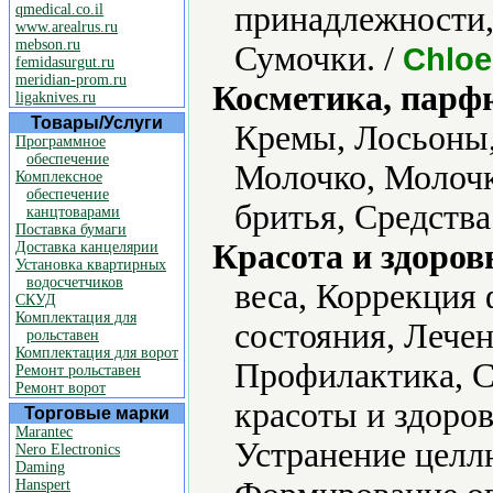
принадлежности,
qmedical.co.il
www.arealrus.ru
mebson.ru
Сумочки. /
Chloe
femidasurgut.ru
meridian-prom.ru
Косметика, парф
ligaknives.ru
Товары/Услуги
Кремы, Лосьоны,
Программное
обеспечение
Молочко, Молочк
Комплексное
обеспечение
бритья, Средства
канцтоварами
Поставка бумаги
Красота и здоров
Доставка канцелярии
Установка квартирных
водосчетчиков
веса, Коррекция
СКУД
Комплектация для
состояния, Лечен
рольставен
Комплектация для ворот
Профилактика, С
Ремонт рольставен
Ремонт ворот
красоты и здоро
Торговые марки
Marantec
Устранение целлю
Nero Electronics
Daming
Hanspert