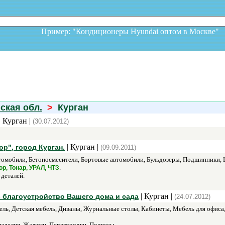
Пример: "Кондиционеры Hyundai оптом в Москв
ская обл.
>
Курган
| Курган |
(30.07.2012)
| Курган |
", город Курган.
(09.09.2011)
омобили, Бетоносмесители, Бортовые автомобили, Бульдозеры, Подшипники, 
.
р, Тонар, УРАЛ, ЧТЗ
деталей.
| Курган |
 благоустройство Вашего дома и сада
(24.07.2012)
ель, Детская мебель, Диваны, Журнальные столы, Кабинеты, Мебель для офиса
зделия, Жалюзи, Перегородки, Подвесы.