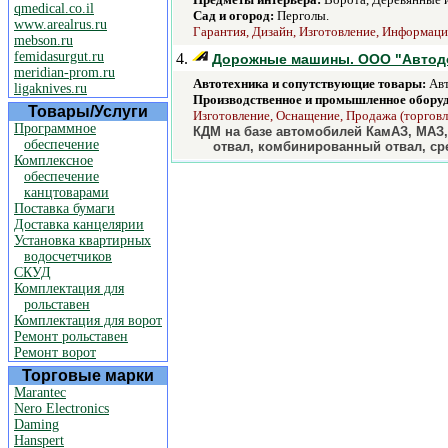
qmedical.co.il
Сад и огород:
Перголы.
www.arealrus.ru
Гарантия, Дизайн, Изготовление, Информаци
mebson.ru
femidasurgut.ru
4.
Дорожные машины. ООО "Автодор
meridian-prom.ru
Автотехника и сопутствующие товары:
Авт
ligaknives.ru
Производственное и промышленное обору
Товары/Услуги
Изготовление, Оснащение, Продажа (торговля
Программное
КДМ на базе автомобилей КамАЗ, МАЗ
обеспечение
отвал, комбинированный отвал, ср
Комплексное
обеспечение
канцтоварами
Поставка бумаги
Доставка канцелярии
Установка квартирных
водосчетчиков
СКУД
Комплектация для
рольставен
Комплектация для ворот
Ремонт рольставен
Ремонт ворот
Торговые марки
Marantec
Nero Electronics
Daming
Hanspert