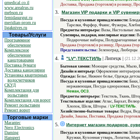
qmedical.co.il
Доставка, Продажа (торговля) в розницу, Пр
www.arealrus.ru
3.
Магазин VIP подарки и VIP сувени
mebson.ru
femidasurgut.ru
Посуда и кухонные принадлежности:
Блюда
meridian-prom.ru
Тарелки, Фарфор, Фаянс, Фужеры, Хлебн
ligaknives.ru
Предметы интерьера:
Вазы, Настольные лам
Товары/Услуги
Сувениры, подарки, ювелирные изделия:
Ва
Подарочные наборы, Полудрагоценные из
Программное
Продажа (торговля) в розницу, Продажа (тор
обеспечение
Представительства:
Зеленоград, Люберцы
Комплексное
обеспечение
4.
| Липецк |
"LV"-ТЕКСТИЛЬ
(21.12.2
канцтоварами
Поставка бумаги
Бытовая химия:
Моющие средства, Мыло, П
Доставка канцелярии
Дизайн и интерьер:
Оформление интерьеров,
Установка квартирных
Одежда:
Белье, Нижнее белье, Одежда детск
водосчетчиков
Посуда и кухонные принадлежности:
Баки,
СКУД
нержавеющая, Посуда одноразовая, Посуд
Комплектация для
.
Неман, ОСЗ
рольставен
Предметы интерьера:
Текстиль, Ткань, Што
Комплектация для ворот
Текстильные изделия:
Атлас, Бархат, Велюр
Ремонт рольставен
Хлопок, Шелк, Шторы. /
.
LV-ТЕКСТИЛЬ
Ремонт ворот
Хозяйственно-бытовые товары:
Ведра, Вед
Дизайн, Заказы, Поставка, Продажа (торговл
Торговые марки
Marantec
5.
Интернет магазин подарков, сув
Nero Electronics
Посуда и кухонные принадлежности:
Банки 
Daming
Кружки, Кухонная утварь, Лопатки, Мар
Hanspert