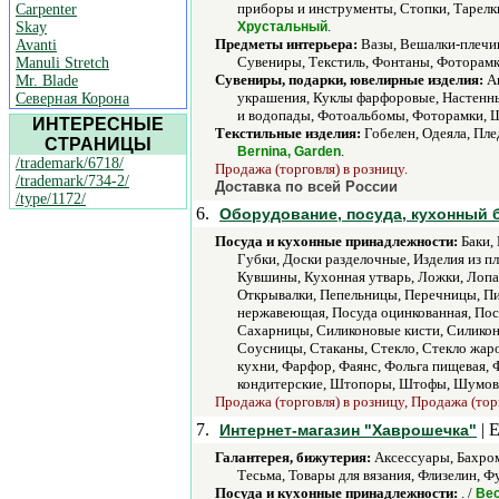
приборы и инструменты, Стопки, Тарелк
Carpenter
.
Skay
Хрустальный
Предметы интерьера:
Вазы, Вешалки-плечик
Avanti
Сувениры, Текстиль, Фонтаны, Фоторамк
Manuli Stretch
Сувениры, подарки, ювелирные изделия:
Ав
Mr. Blade
украшения, Куклы фарфоровые, Настенны
Северная Корона
и водопады, Фотоальбомы, Фоторамки, Ш
ИНТЕРЕСНЫЕ
Текстильные изделия:
Гобелен, Одеяла, Пле
СТРАНИЦЫ
.
Bernina, Garden
/trademark/6718/
Продажа (торговля) в розницу.
/trademark/734-2/
Доставка по всей России
/type/1172/
6.
Оборудование, посуда, кухонный 
Посуда и кухонные принадлежности:
Баки, 
Губки, Доски разделочные, Изделия из 
Кувшины, Кухонная утварь, Ложки, Лопа
Открывалки, Пепельницы, Перечницы, Пи
нержавеющая, Посуда оцинкованная, Посу
Сахарницы, Силиконовые кисти, Силикон
Соусницы, Стаканы, Стекло, Стекло жаро
кухни, Фарфор, Фаянс, Фольга пищевая,
кондитерские, Штопоры, Штофы, Шумов
Продажа (торговля) в розницу, Продажа (тор
7.
| 
Интернет-магазин "Хаврошечка"
Галантерея, бижутерия:
Аксессуары, Бахром
Тесьма, Товары для вязания, Флизелин, 
Посуда и кухонные принадлежности:
. /
Вес