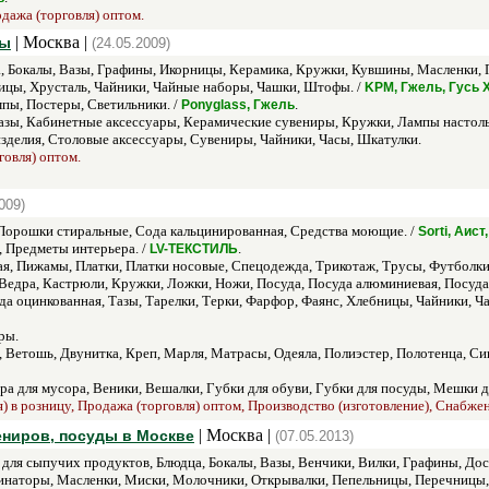
одажа (торговля) оптом.
| Москва |
ры
(24.05.2009)
, Бокалы, Вазы, Графины, Икорницы, Керамика, Кружки, Кувшины, Масленки, П
ицы, Хрусталь, Чайники, Чайные наборы, Чашки, Штофы. /
KPM, Гжель, Гусь 
пы, Постеры, Светильники. /
.
Ponyglass, Гжель
зы, Кабинетные аксессуары, Керамические сувениры, Кружки, Лампы настоль
делия, Столовые аксессуары, Сувениры, Чайники, Часы, Шкатулки.
говля) оптом.
009)
орошки стиральные, Сода кальцинированная, Средства моющие. /
Sorti, Аис
 Предметы интерьера. /
.
LV-ТЕКСТИЛЬ
ая, Пижамы, Платки, Платки носовые, Спецодежда, Трикотаж, Трусы, Футболки
 Ведра, Кастрюли, Кружки, Ложки, Ножи, Посуда, Посуда алюминиевая, Посуда
а оцинкованная, Тазы, Тарелки, Терки, Фарфор, Фаянс, Хлебницы, Чайники, Ч
ры.
, Ветошь, Двунитка, Креп, Марля, Матрасы, Одеяла, Полиэстер, Полотенца, Си
ра для мусора, Веники, Вешалки, Губки для обуви, Губки для посуды, Мешки
я) в розницу, Продажа (торговля) оптом, Производство (изготовление), Снабже
| Москва |
ениров, посуды в Москве
(07.05.2013)
для сыпучих продуктов, Блюдца, Бокалы, Вазы, Венчики, Вилки, Графины, До
инаторы, Масленки, Миски, Молочники, Открывалки, Пепельницы, Перечницы,