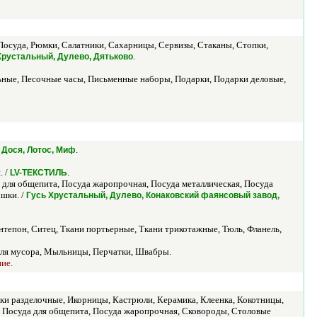
осуда, Рюмки, Салатники, Сахарницы, Сервизы, Стаканы, Стопки,
.
Хрустальный, Дулево, Дятьково
ные, Песочные часы, Письменные наборы, Подарки, Подарки деловые,
.
т, Дося, Лотос, Миф
. /
.
LV-ТЕКСТИЛЬ
 для общепита, Посуда жаропрочная, Посуда металлическая, Посуда
ашки. /
Гусь Хрустальный, Дулево, Конаковский фаянсовый завод,
нтепон, Ситец, Ткани портьерные, Ткани трикотажные, Тюль, Фланель,
 для мусора, Мыльницы, Перчатки, Швабры.
ние.
ски разделочные, Икорницы, Кастрюли, Керамика, Клеенка, Кокотницы,
 Посуда для общепита, Посуда жаропрочная, Сковороды, Столовые