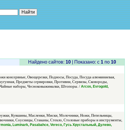
е"
Найдено сайтов:
10
| Показано: c
1
по
10
ожи консервные, Овощерезки, Подносы, Посуда, Посуда алюминиевая,
чугунная, Предметы сервировки, Противни, Сервизы, Сковороды,
, Чайные наборы, Чесноковыжималки, Штопоры. /
Arcos, Evrogold,
Кружки, Кувшины, Масленки, Миски, Молочники, Ножи, Пепельницы,
ивочники, Соусницы, Стаканы, Стекло, Столовые приборы и инструменты,
 Harmonia, Luminark, Pasabahce, Vereco, Гусь Хрустальный, Дулево,