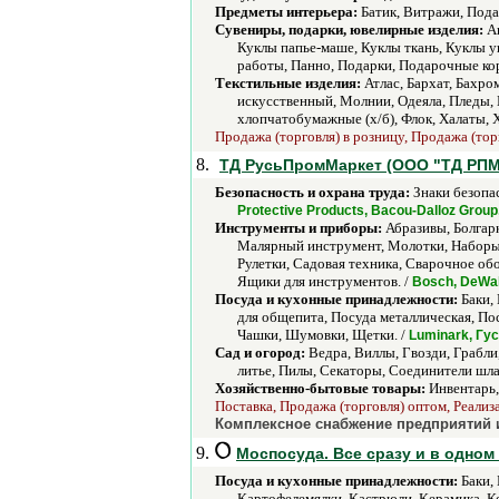
Предметы интерьера:
Батик, Витражи, Пода
Сувениры, подарки, ювелирные изделия:
Ав
Куклы папье-маше, Куклы ткань, Куклы 
работы, Панно, Подарки, Подарочные ко
Текстильные изделия:
Атлас, Бархат, Бахро
искусственный, Молнии, Одеяла, Пледы, 
хлопчатобумажные (х/б), Флок, Халаты, 
Продажа (торговля) в розницу, Продажа (тор
8.
ТД РусьПромМаркет (ООО "ТД РПМ
Безопасность и охрана труда:
Знаки безопа
Protective Products, Bacou-Dalloz Group
Инструменты и приборы:
Абразивы, Болгарк
Малярный инструмент, Молотки, Наборы 
Рулетки, Садовая техника, Сварочное о
Ящики для инструментов. /
Bosch, DeWalt
Посуда и кухонные принадлежности:
Баки,
для общепита, Посуда металлическая, По
Чашки, Шумовки, Щетки. /
Luminark, Гу
Сад и огород:
Ведра, Виллы, Гвозди, Грабл
литье, Пилы, Секаторы, Соединители шла
Хозяйственно-бытовые товары:
Инвентарь,
Поставка, Продажа (торговля) оптом, Реализ
Комплексное снабжение предприятий и
9.
Моспосуда. Все сразу и в одном 
Посуда и кухонные принадлежности:
Баки, 
Картофелемялки, Кастрюли, Керамика, К