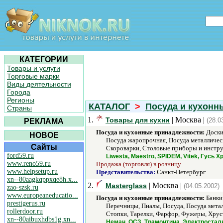
КАТЕГОРИИ
Товары и услуги
Торговые марки
Виды деятельности
Города
Регионы
КАТАЛОГ
>
Посуда и кухонн
Страны
1.
| Москва |
Товары для кухни
(28.0
РЕКЛАМА
Посуда и кухонные принадлежности:
Доски
НОВОЕ
Посуда жаропрочная, Посуда металличес
Сайты
Скороварки, Столовые приборы и инстру
ford59.ru
Liwesta, Maestro, SPIDEM, Vitek, Гусь
www.reno59.ru
Продажа (торговля) в розницу.
www.helpsetup.ru
Представительства:
Санкт-Петербург
xn--80aagkqppxqe8h.x...
2.
| Москва |
Masterglass
(04.05.2002)
zao-szsk.ru
www.europeaneducatio...
Посуда и кухонные принадлежности:
Банки
prestigerus.ru
Перечницы, Пиалы, Посуда, Посуда мета
rollerdoor.ru
Стопки, Тарелки, Фарфор, Фужеры, Хрус
xn--80aibuxhdbs1g.xn...
Неман, ОСЗ, Трамонтина, Электростал