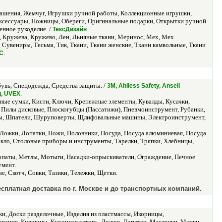
рашения, Жемчуг, Игрушки ручной работы, Коллекционные игрушки,
ксессуары, Ножницы, Обереги, Оригинальные подарки, Открытки ручной
нное рукоделие. /
.
ТексДизайн
р, Кружева, Кружево, Лен, Льняные ткани, Меринос, Мех, Мех
 Сувениры, Тесьма, Тик, Ткани, Ткани женские, Ткани камвольные, Ткани
.
КС
увь, Спецодежда, Средства защиты. /
3М, Ahiless Safety, Ansell
.
g, UVEX
ьные сумки, Кисти, Ключи, Крепежные элементы, Кувалды, Кусачки,
 Пилы дисковые, Плоскогубцы (Пассатижи), Пневмоинструмент, Рубанки,
оры, Шпатели, Шуруповерты, Щлифовальные машины, Электроинструмент,
 Ложки, Лопатки, Ножи, Половники, Посуда, Посуда алюминиевая, Посуда
екло, Столовые приборы и инструменты, Тарелки, Тряпки, Хлебницы,
Лопаты, Метлы, Мотыги, Насадки-опрыскиватели, Ограждение, Печное
умент.
, Скотч, Совки, Тазики, Тележки, Щетки.
платная доставка по г. Москве и до транспортных компаний.
ки, Доски разделочные, Изделия из пластмассы, Икорницы,
вания, Кувшины, Кухонная утварь, Ложки, Лопатки, Масленки, Миски,