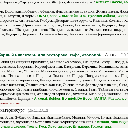
и, Термосы, Фартуки для кухни, Фарфор, Чайные наборы. /
Artcraft, Bekker, 
и, Водопады, Гобелен, Гобелены, Декоративные подушки, Живые цветы, Люст
и, Шкатулки, Шторы. /
OKKO, Zonc, АльтаЛайн ООО, Русская чайная, Славя
торские куклы, Бокалы, Глобусы, Декоративное оружие, Кальяны, Коллажи, К
е украшения, Оригинальные подарки, Панно, Песочные часы, Подарки, Подар
катулки, Шкатулки для часов, Шкатулки музыкальные, Эксклюзивные подарки.
ды, Подарки, Подушки, Постельное белье, Постельное белье (принадлежности)
| Анапа |
барный инвентарь для ресторана, кафе, столовой
(10.
Банки для сыпучих продуктов, Барные аксессуары, Блендеры, Блюда, Блюдца, Б
пластмассы, Икорницы, Картофелемялки, Кастрюли, Керамика, Ковшики, Кокотн
тки, Мангалы, Масленки, Машинки для скручивания роллов, Мельнички, Миск
алы, Пленка пищевая, Подносы, Половники, Посуда, Посуда алюминиевая, Посу
да тефлонизированная, Посуда эмалированная чугунная, Предметы сервировки
овые кисточки, Силиконовые лопатки, Силиконовые формы для выпечки, Сита, 
прочное, Столовые приборы и инструменты, Стопки, Тазы, Таймеры для варки 
 Формочки для печенья, Формы для варки яиц, Фужеры, Хлебницы, Чайники, 
ки, Щетки, Щипцы. /
Arcopal, Bekker, Bormioli, De Buyer, MARTA, Pasabahc
говля) оптом.
Екатеринбург |
(26.11.2012)
а, Бусы, Дублерин, Заколки, Иглы швейные, Молнии, Мулине, Нитки, Ножницы,
Фурнитура, Фурнитура металлическая, Фурнитура швейная. /
Armani, Nina Bege
.
елый фарфор, Гжель, Гусь Хрустальный, Дятьково, Трамонтина