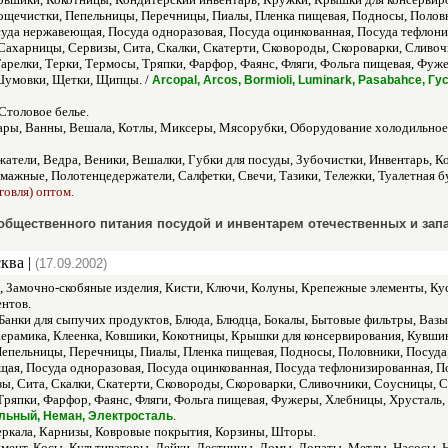
щечистки, Пепельницы, Перечницы, Пиалы, Пленка пищевая, Подносы, Половн
суда нержавеющая, Посуда одноразовая, Посуда оцинкованная, Посуда тефлони
Сахарницы, Сервизы, Сита, Скалки, Скатерти, Сковороды, Скороварки, Сливо
арелки, Терки, Термосы, Тряпки, Фарфор, Фаянс, Фляги, Фольга пищевая, Фуж
умовки, Щетки, Щипцы. /
Arcopal, Arcos, Bormioli, Luminark, Pasabahce, 
Столовое белье.
ры, Ванны, Вешала, Котлы, Миксеры, Мясорубки, Оборудование холодильное,
атели, Ведра, Веники, Вешалки, Губки для посуды, Зубочистки, Инвентарь, 
мажные, Полотенцедержатели, Салфетки, Свечи, Тазики, Тележки, Туалетная б
говля) оптом.
бщественного питания посудой и инвентарем отечественных и запа
ква |
(17.09.2002)
, Замочно-скобяные изделия, Кисти, Ключи, Колуны, Крепежные элементы, Ку
нтов.
Банки для сыпучих продуктов, Блюда, Блюдца, Бокалы, Бытовые фильтры, Вазы
ерамика, Клеенка, Ковшики, Кокотницы, Крышки для консервирования, Кувшин
епельницы, Перечницы, Пиалы, Пленка пищевая, Подносы, Половники, Посуда,
щая, Посуда одноразовая, Посуда оцинкованная, Посуда тефлонизированная, П
зы, Сита, Скалки, Скатерти, Сковороды, Скороварки, Сливочники, Соусницы, 
, Тряпки, Фарфор, Фаянс, Фляги, Фольга пищевая, Фужеры, Хлебницы, Хрустал
.
льный, Неман, Электросталь
еркала, Карнизы, Ковровые покрытия, Корзины, Шторы.
умент, Косы, Культиваторы, Лейки, Лестницы, Ломы, Лопаты, Метлы, Насосы,