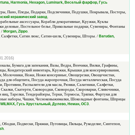
Fortuna, Harmonia, Hexagon, Luminark, Веселый фарфор, Гусь
ры, Пано, Пледы, Подарки, Подсвечники, Подушки, Покрывала, Постеры,
.
нский керамический завод
орабельные аксессуары, Корабли декоративные, Кружки, Куклы
ки деловые, Постельное белье, Прикольные подарки, Сувениры, Фонтаны
 /
.
Morgan, Zippo
, Салфетки, Сатин люкс, Сатин-шелк, Сувениры, Шторы. /
Barudan,
01.2016)
окалы, Бумага для запекания, Вазы, Ведра, Венчики, Вилки, Графины,
ицы, Кондитерский инвентарь, Кружки, Крышки для консервирования,
и, Молочники, Ножи, Ножи консервные, Овощерезки, Овощечистки,
да для общепита, Посуда жаропрочная, Посуда металлическая, Посуда
, Противни, Распылители для масла, Рюмки, Салатники, Салфетки,
Скалки, Скатерти, Сковородки, Сковороды, Скороварки, Сливочники,
яиц, Тарелки, Тендерайзеры, Терки, Термосы, Тряпки, Фартуки для
Чайные наборы, Чашки, Чесноковыжималки, Шоколадные фонтаны, Шприцы
.
e, WILMAX, Гусь Хрустальный, Дулево, Неман, ОСЗ
 Ободки, Подвески, Пряжки, Пуговицы, Пяльцы, Рукоделие, Синтепон,
.
sh