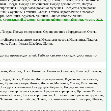
ики, Посуда, Посуда алюминиевая, Посуда для общепита, Посуда
зированная, Посуда эмалированная чугунная, Предметы сервировки,
чники, Соусницы, Стаканы, Стекло, Стекло жаропрочное, Столовые
еры, Хлебницы, Хрусталь, Чайники, Чайные наборы, Чашки,
Гусь Хрустальный, Дулево, Конаковский фаянсовый завод, Неман, ОСЗ,
 Посуда, Посуда одноразовая, Сервировочное оборудование, Столы,
Контейнеры для жидкого мыла, Мешки для мусора, Мыльницы, Пакеты,
умага, Урны, Фольга, Швабры, Щетки.
дных производителей. Гибкая система скидок, доставка по
сачки, Молотки, Ножи, Ножницы, Ножовки, Отвертки, Топоры, Шпатели,
, Ведра, Вилки, Графины, Доски разделочные, Изделия из пластмассы,
ы, Кухонная утварь, Ложки, Лопатки, Масленки, Миски, Молочники,
 Посуда алюминиевая, Посуда для общепита, Посуда жаропрочная,
осуда эмалированная чугунная, Предметы сервировки, Противни, Рюмки,
Стаканы, Стекло, Стекло жаропрочное, Столовые приборы и инструменты,
ь, Чайники, Чайные наборы, Чашки, Чесноковыжималки, Штопоры, Штофы,
 Ножницы газонные, Ножовки, Оборудование для полива, Парники