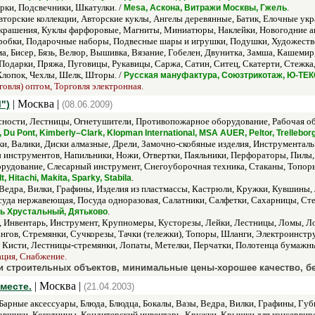
рки, Подсвечники, Шкатулки. /
.
Mesa, Аскона, Витражи Москвы, Гжель
торские коллекции, Авторские куклы, Ангелы деревянные, Батик, Елочные ук
украшения, Куклы фарфоровые, Магниты, Миниатюры, Наклейки, Новогодние а
робки, Подарочные наборы, Подвесные шары и игрушки, Подушки, Художестве
ма, Бисер, Бязь, Велюр, Вышивка, Вязание, Гобелен, Двунитка, Замша, Кашеми
Подарки, Пряжа, Пуговицы, Рукавицы, Саржа, Сатин, Ситец, Скатерти, Стежка,
Хлопок, Чехлы, Шелк, Шторы. /
Русская мануфактура, Союзтрикотаж, Ю-ТЕ
говля) оптом, Торговля электронная.
| Москва |
")
(08.06.2009)
сности, Лестницы, Огнетушители, Противопожарное оборудование, Рабочая об
, Du Pont, Kimberly–Clark, Klopman International, MSA AUER, Peltor, Trellebor
и, Валики, Диски алмазные, Дрели, Замочно-скобяные изделия, Инструментал
инструментов, Напильники, Ножи, Отвертки, Паяльники, Перфораторы, Пилы,
борудование, Слесарный инструмент, Снегоуборочная техника, Стаканы, Топ
.
, Hitachi, Makita, Sparky, Stabila
 Ведра, Вилки, Графины, Изделия из пластмассы, Кастрюли, Кружки, Кувшины,
суда нержавеющая, Посуда одноразовая, Салатники, Салфетки, Сахарницы, Ст
.
сь Хрустальный, Дятьково
и, Инвентарь, Инструмент, Крупномеры, Кусторезы, Лейки, Лестницы, Ломы, 
нгов, Стремянки, Сучкорезы, Тачки (тележки), Топоры, Шланги, Электроинстр
 Кисти, Лестницы-стремянки, Лопаты, Метелки, Перчатки, Полотенца бумажные
ация, Снабжение.
 строительных объектов, минимальные цены-хорошее качество, бес
| Москва |
месте.
(21.04.2003)
Барные аксессуары, Блюда, Блюдца, Бокалы, Вазы, Ведра, Вилки, Графины, Губ
овшики, Кокотницы, Кондитерский инвентарь, Кружки, Крышки для консервиро