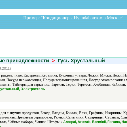
Пример: "Кондиционеры Hyundai оптом в Москв
ые принадлежности
>
Гусь Хрустальный
3.2011)
 разделочные, Кастрюли, Керамика, Кухонная утварь, Ложки, Миски, Ножи, Н
кая, Посуда нержавеющая, Посуда тефлонизированная, Посуда эмалированная 
менты, Таймеры для варки яиц, Тарелки, Терки, Термосы, Хлебницы, Чайники
.
 Хрустальный, Электросталь
 для сыпучих продуктов, Блюда, Блюдца, Бокалы, Вазы, Графины, Икорницы, 
ллическая, Предметы сервировки, Рюмки, Салатники, Сахарницы, Сервизы, Сл
таль, Чайные наборы, Чашки, Штофы. /
Arcopal, Artcraft, Bormioli, Fortuna,
.
ь