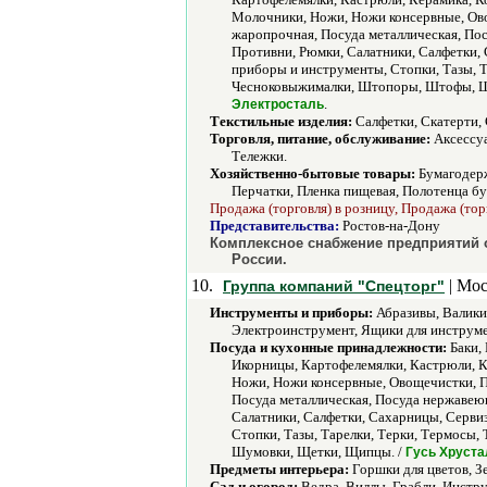
Молочники, Ножи, Ножи консервные, Ово
жаропрочная, Посуда металлическая, По
Противни, Рюмки, Салатники, Салфетки, 
приборы и инструменты, Стопки, Тазы, Т
Чесноковыжималки, Штопоры, Штофы, Ш
.
Электросталь
Текстильные изделия:
Салфетки, Скатерти, 
Торговля, питание, обслуживание:
Аксессуа
Тележки.
Хозяйственно-бытовые товары:
Бумагодерж
Перчатки, Пленка пищевая, Полотенца бу
Продажа (торговля) в розницу, Продажа (тор
Представительства:
Ростов-на-Дону
Комплексное снабжение предприятий о
России.
10.
| Мос
Группа компаний "Спецторг"
Инструменты и приборы:
Абразивы, Валики
Электроинструмент, Ящики для инструме
Посуда и кухонные принадлежности:
Баки, 
Икорницы, Картофелемялки, Кастрюли, К
Ножи, Ножи консервные, Овощечистки, П
Посуда металлическая, Посуда нержавею
Салатники, Салфетки, Сахарницы, Серви
Стопки, Тазы, Тарелки, Терки, Термосы
Шумовки, Щетки, Щипцы. /
Гусь Хруста
Предметы интерьера:
Горшки для цветов, З
Сад и огород:
Ведра, Виллы, Грабли, Инстр