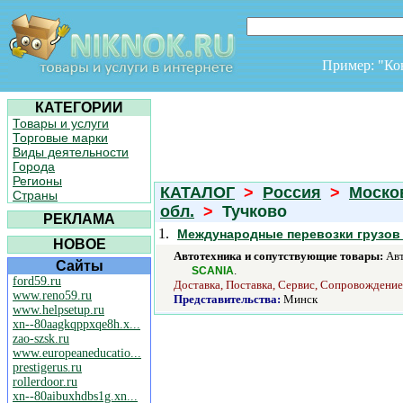
Пример: "К
КАТЕГОРИИ
Товары и услуги
Торговые марки
Виды деятельности
Города
Регионы
КАТАЛОГ
>
Россия
>
Моско
Страны
обл.
>
Тучково
РЕКЛАМА
1.
Международные перевозки грузов
НОВОЕ
Автотехника и сопутствующие товары:
Авт
Сайты
.
SCANIA
ford59.ru
Доставка, Поставка, Сервис, Сопровождение
www.reno59.ru
Представительства:
Минск
www.helpsetup.ru
xn--80aagkqppxqe8h.x...
zao-szsk.ru
www.europeaneducatio...
prestigerus.ru
rollerdoor.ru
xn--80aibuxhdbs1g.xn...