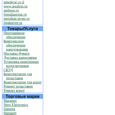
qmedical.co.il
www.arealrus.ru
mebson.ru
femidasurgut.ru
meridian-prom.ru
ligaknives.ru
Товары/Услуги
Программное
обеспечение
Комплексное
обеспечение
канцтоварами
Поставка бумаги
Доставка канцелярии
Установка квартирных
водосчетчиков
СКУД
Комплектация для
рольставен
Комплектация для ворот
Ремонт рольставен
Ремонт ворот
Торговые марки
Marantec
Nero Electronics
Daming
Hanspert