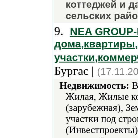
коттеджей и д
сельских райо
9.
NEA GROUP-Н
дома,квартиры
участки,коммер
Бургас |
(17.11.2
Недвижимость:
В
Жилая, Жилые ко
(зарубежная), Зе
участки под стр
(Инвестпроекты)