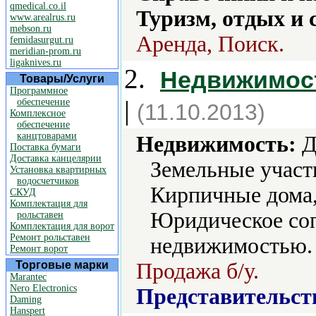
qmedical.co.il
Туризм, отдых и 
www.arealrus.ru
mebson.ru
Аренда, Поиск.
femidasurgut.ru
meridian-prom.ru
ligaknives.ru
2.
Недвижимост
Товары/Услуги
Программное
|
обеспечение
(11.10.2013)
Комплексное
обеспечение
канцтоварами
Недвижимость:
Д
Поставка бумаги
Доставка канцелярии
Земельные участ
Установка квартирных
водосчетчиков
Кирпичные дома,
СКУД
Комплектация для
Юридическое соп
рольставен
Комплектация для ворот
Ремонт рольставен
недвижимостью.
Ремонт ворот
Торговые марки
Продажа б/у.
Marantec
Nero Electronics
Представительст
Daming
Hanspert