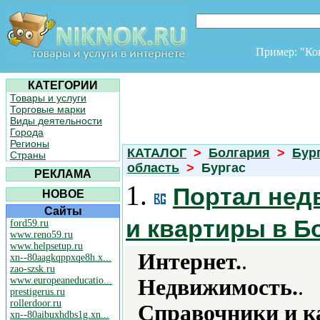
Пример: "К
КАТЕГОРИИ
Товары и услуги
Торговые марки
Виды деятельности
Города
Регионы
КАТАЛОГ
>
Болгария
>
Бур
Страны
область
>
Бургас
РЕКЛАМА
1.
Портал нед
НОВОЕ
Сайты
и квартиры в Б
ford59.ru
www.reno59.ru
www.helpsetup.ru
Интернет.
.
xn--80aagkqppxqe8h.x...
zao-szsk.ru
www.europeaneducatio...
Недвижимость.
.
prestigerus.ru
rollerdoor.ru
Справочники и к
xn--80aibuxhdbs1g.xn...