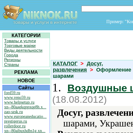
Пример: "К
КАТЕГОРИИ
Товары и услуги
Торговые марки
Виды деятельности
Города
Регионы
КАТАЛОГ
>
Досуг,
Страны
развлечения
>
Оформление 
РЕКЛАМА
шарами
НОВОЕ
1.
Воздушные 
Сайты
ford59.ru
(18.08.2012)
www.reno59.ru
www.helpsetup.ru
xn--80aagkqppxqe8h.x...
Досуг, развлечен
zao-szsk.ru
www.europeaneducatio...
шарами, Украше
prestigerus.ru
rollerdoor.ru
xn--80aibuxhdbs1g.xn...