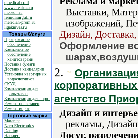
Реклама и марке
qmedical.co.il
www.arealrus.ru
Выставки, Матер
mebson.ru
femidasurgut.ru
изображений, Пе
meridian-prom.ru
ligaknives.ru
Дизайн, Доставка,
Товары/Услуги
Программное
Оформление во
обеспечение
Комплексное
шарах,воздуш
обеспечение
канцтоварами
Поставка бумаги
2.
Доставка канцелярии
Организаци
Установка квартирных
водосчетчиков
корпоративных
СКУД
Комплектация для
рольставен
агентство Прио
Комплектация для ворот
Ремонт рольставен
Ремонт ворот
Дизайн и интерье
Торговые марки
Marantec
рекламы, Дизайн
Nero Electronics
Daming
Досуг, развлечен
Hanspert