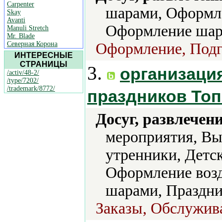
Carpenter
шарами, Оформле
Skay
Avanti
Оформление шар
Manuli Stretch
Mr. Blade
Северная Корона
Оформление, Подг
ИНТЕРЕСНЫЕ
СТРАНИЦЫ
3.
организаци
/activ/48-2/
/type/7202/
/trademark/8772/
праздников Топ
Досуг, развлечен
мероприятия, Вы
утренники, Детс
Оформление воз
шарами, Праздни
Заказы, Обслужив