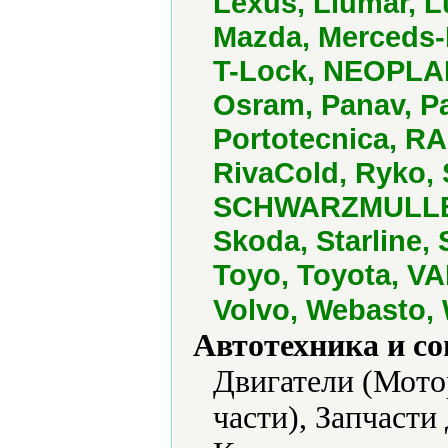
Lexus, Llumar, 
Mazda, Merceds-B
T-Lock, NEOPLAN
Osram, Panav, P
Portotecnica, R
RivaCold, Ryko,
SCHWARZMULLER
Skoda, Starline, 
Toyo, Toyota, VA
Volvo, Webasto
Автотехника и с
Двигатели (Мотор
части), Запчасти