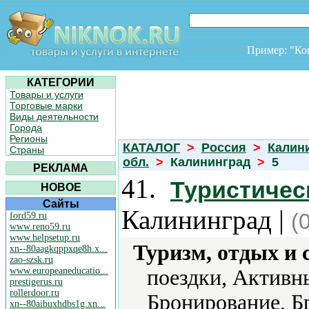
Пример: "К
КАТЕГОРИИ
Товары и услуги
Торговые марки
Виды деятельности
Города
Регионы
КАТАЛОГ
>
Россия
>
Калин
Страны
обл.
>
Калининград
>
5
РЕКЛАМА
41.
Туристичес
НОВОЕ
Сайты
Калининград |
(
ford59.ru
www.reno59.ru
www.helpsetup.ru
Туризм, отдых и 
xn--80aagkqppxqe8h.x...
zao-szsk.ru
www.europeaneducatio...
поездки, Активны
prestigerus.ru
rollerdoor.ru
Бронирование, Б
xn--80aibuxhdbs1g.xn...