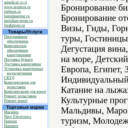
qmedical.co.il
Бронирование би
www.arealrus.ru
mebson.ru
Бронирование оте
femidasurgut.ru
meridian-prom.ru
ligaknives.ru
Визы, Гиды, Гор
Товары/Услуги
туры, Гостиницы 
Программное
обеспечение
Комплексное
Дегустация вина,
обеспечение
канцтоварами
на море, Детский
Поставка бумаги
Доставка канцелярии
Европа, Египет, 
Установка квартирных
водосчетчиков
Индивидуальный 
СКУД
Комплектация для
рольставен
Катание на лыжах
Комплектация для ворот
Ремонт рольставен
Культурные прог
Ремонт ворот
Торговые марки
Мальдивы, Маро
Marantec
Nero Electronics
туризм, Молодеж
Daming
Hanspert