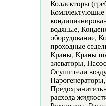
Коллекторы (гре
Комплектуюшие к
кондицианирова
водяные, Конден
оборудование, К
проходные седел
Краны, Краны ш
элеваторы, Насо
Осушители возду
Парогенераторы,
Предохранительн
расхода жидкост
Радиаторы, Расх