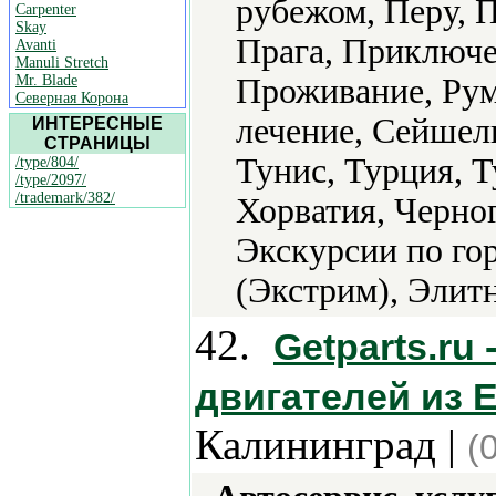
рубежом, Перу, П
Carpenter
Skay
Прага, Приключе
Avanti
Manuli Stretch
Mr. Blade
Проживание, Рум
Северная Корона
лечение, Сейшел
ИНТЕРЕСНЫЕ
СТРАНИЦЫ
Тунис, Турция, 
/type/804/
/type/2097/
/trademark/382/
Хорватия, Черно
Экскурсии по го
(Экстрим), Элит
42.
Getparts.ru
двигателей из 
Калининград |
(