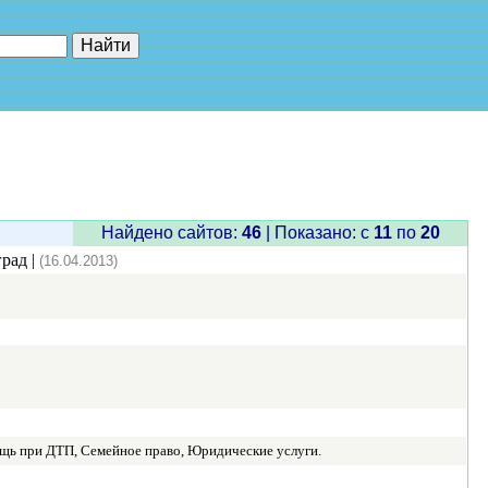
е"
Найдено сайтов:
46
| Показано: c
11
по
20
рад |
(16.04.2013)
ощь при ДТП, Семейное право, Юридические услуги.