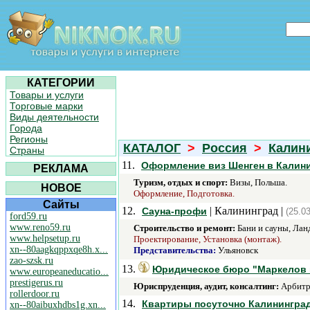
КАТЕГОРИИ
Товары и услуги
Торговые марки
Виды деятельности
Города
Регионы
КАТАЛОГ
>
Россия
>
Калини
Страны
11.
Оформление виз Шенген в Калин
РЕКЛАМА
Туризм, отдых и спорт:
Визы, Польша.
НОВОЕ
Оформление, Подготовка.
Сайты
12.
| Калининград |
Сауна-профи
(25.0
ford59.ru
www.reno59.ru
Строительство и ремонт:
Бани и сауны, Лан
www.helpsetup.ru
Проектирование, Установка (монтаж).
xn--80aagkqppxqe8h.x...
Представительства:
Ульяновск
zao-szsk.ru
13.
Юридическое бюро "Маркелов 
www.europeaneducatio...
prestigerus.ru
Юриспруденция, аудит, консалтинг:
Арбитра
rollerdoor.ru
14.
Квартиры посуточно Калининград
xn--80aibuxhdbs1g.xn...