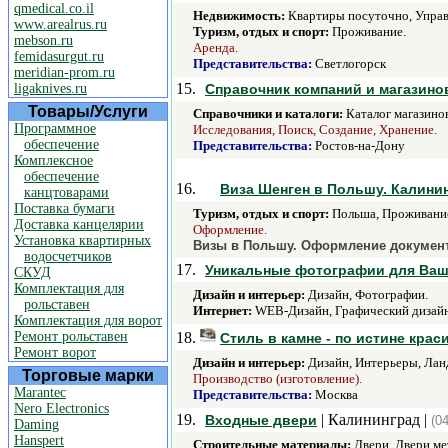
qmedical.co.il
Недвижимость:
Квартиры посуточно, Упра
www.arealrus.ru
Туризм, отдых и спорт:
Проживание.
mebson.ru
Аренда.
femidasurgut.ru
Представительства:
Светлогорск
meridian-prom.ru
15.
ligaknives.ru
Справочник компаний и магазино
Товары/Услуги
Справочники и каталоги:
Каталог магазинов
Программное
Исследования, Поиск, Создание, Хранение.
обеспечение
Представительства:
Ростов-на-Дону
Комплексное
обеспечение
16.
Виза Шенген в Польшу. Калини
канцтоварами
Поставка бумаги
Туризм, отдых и спорт:
Польша, Проживани
Доставка канцелярии
Оформление.
Установка квартирных
Визы в Польшу. Оформление документо
водосчетчиков
17.
Уникальные фотографии для Ваше
СКУД
Комплектация для
Дизайн и интерьер:
Дизайн, Фотографии.
рольставен
Интернет:
WEB-Дизайн, Графический дизайн
Комплектация для ворот
Ремонт рольставен
18.
Стиль в камне - по истине крас
Ремонт ворот
Дизайн и интерьер:
Дизайн, Интерьеры, Лан
Торговые марки
Производство (изготовление).
Marantec
Представительства:
Москва
Nero Electronics
19.
| Калининград |
Входные двери
(0
Daming
Hanspert
Строительные материалы:
Двери, Двери ме