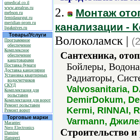
qmedical.co.il
www.arealrus.ru
2.
Монтаж ото
mebson.ru
femidasurgut.ru
meridian-prom.ru
канализации - 
ligaknives.ru
Товары/Услуги
Волоколамск |
(
Программное
обеспечение
Комплексное
Сантехника, отоп
обеспечение
канцтоварами
Бойлеры, Водона
Поставка бумаги
Доставка канцелярии
Радиаторы, Сист
Установка квартирных
водосчетчиков
СКУД
Valvosanitaria, 
Комплектация для
рольставен
DemirDokum, Dem
Комплектация для ворот
Ремонт рольставен
Kermi, RINNAI, R
Ремонт ворот
Торговые марки
Varmann, Джиле
Marantec
Nero Electronics
Строительство и
Daming
Hanspert