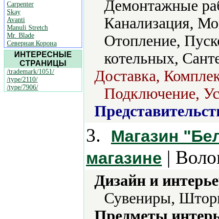
Демонтажные ра
Carpenter
Skay
Канализация, Мо
Avanti
Manuli Stretch
Mr. Blade
Отопление, Пуск
Северная Корона
котельных, Сант
ИНТЕРЕСНЫЕ
СТРАНИЦЫ
Доставка, Компле
/trademark/1051/
/type/2110/
/type/7906/
Подключение, Ус
Представительст
3.
Магазин "Бе
| Воло
магазине
Дизайн и интерье
Сувениры, Штор
Предметы интерь