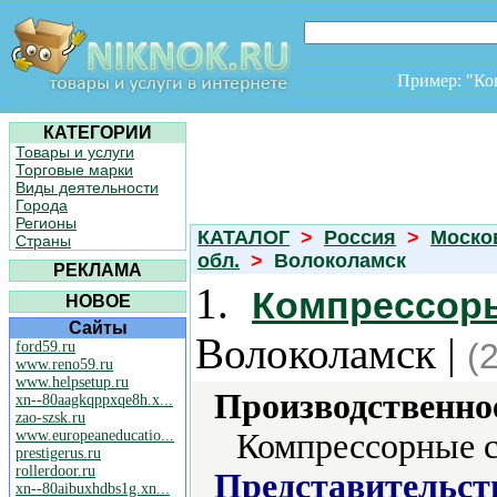
Пример: "К
КАТЕГОРИИ
Товары и услуги
Торговые марки
Виды деятельности
Города
Регионы
КАТАЛОГ
>
Россия
>
Моско
Страны
обл.
>
Волоколамск
РЕКЛАМА
1.
Компрессоры
НОВОЕ
Сайты
Волоколамск |
(
ford59.ru
www.reno59.ru
www.helpsetup.ru
Производственно
xn--80aagkqppxqe8h.x...
zao-szsk.ru
www.europeaneducatio...
Компрессорные с
prestigerus.ru
rollerdoor.ru
Представительст
xn--80aibuxhdbs1g.xn...