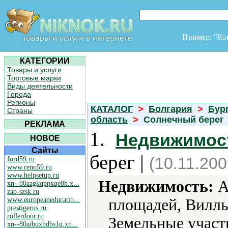
Пример: "К
КАТЕГОРИИ
Товары и услуги
Торговые марки
Виды деятельности
Города
Регионы
КАТАЛОГ
>
Болгария
>
Бур
Страны
область
>
Солнечный берег
РЕКЛАМА
1.
Недвижимост
НОВОЕ
Сайты
берег |
(10.11.200
ford59.ru
www.reno59.ru
www.helpsetup.ru
Недвижимость:
А
xn--80aagkqppxqe8h.x...
zao-szsk.ru
www.europeaneducatio...
площадей, Виллы
prestigerus.ru
rollerdoor.ru
Земельные участ
xn--80aibuxhdbs1g.xn...