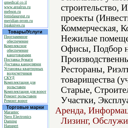
qmedical.co.il
строительство, 
www.arealrus.ru
mebson.ru
проекты (Инвест
femidasurgut.ru
meridian-prom.ru
ligaknives.ru
Коммерческая, К
Товары/Услуги
Нежилые помещен
Программное
обеспечение
Комплексное
Офисы, Подбор 
обеспечение
канцтоварами
Производственны
Поставка бумаги
Доставка канцелярии
Рестораны, Риэл
Установка квартирных
водосчетчиков
товарищества (у
СКУД
Комплектация для
рольставен
Старые, Строите
Комплектация для ворот
Ремонт рольставен
Участки, Эксплу
Ремонт ворот
Торговые марки
Аренда, Информац
Marantec
Nero Electronics
Лизинг, Обслужи
Daming
Hanspert