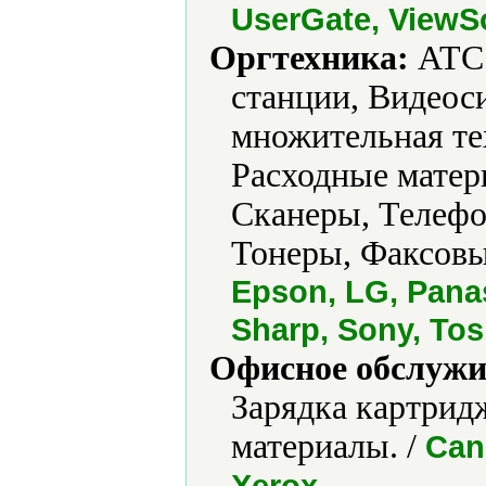
UserGate, ViewS
Оргтехника:
АТС 
станции, Видеос
множительная те
Расходные матер
Сканеры, Телефо
Тонеры, Факсовы
Epson, LG, Pana
Sharp, Sony, Tos
Офисное обслужи
Зарядка картрид
материалы. /
Can
.
Xerox