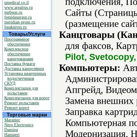
подключения, По
qmedical.co.il
www.arealrus.ru
Сайты (Страницы
mebson.ru
femidasurgut.ru
(размещение сайт
meridian-prom.ru
ligaknives.ru
Канцтовары (Кан
Товары/Услуги
Программное
для факсов, Карт
обеспечение
Комплексное
обеспечение
Pilot, Svetocopy
канцтоварами
Поставка бумаги
Компьютеры:
Авт
Доставка канцелярии
Установка квартирных
Администрирова
водосчетчиков
СКУД
Апгрейд, Видеом
Комплектация для
рольставен
Замена внешних 
Комплектация для ворот
Ремонт рольставен
Ремонт ворот
Заправка картри
Торговые марки
Компьютерная по
Marantec
Nero Electronics
Daming
Модернизация, Н
Hanspert