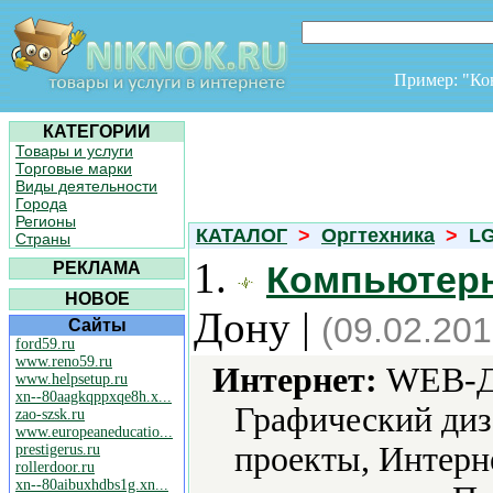
Пример: "К
КАТЕГОРИИ
Товары и услуги
Торговые марки
Виды деятельности
Города
Регионы
КАТАЛОГ
>
Оргтехника
>
L
Страны
1.
РЕКЛАМА
Компьютер
НОВОЕ
Дону |
(09.02.201
Сайты
ford59.ru
www.reno59.ru
Интернет:
WEB-Ди
www.helpsetup.ru
xn--80aagkqppxqe8h.x...
Графический диз
zao-szsk.ru
www.europeaneducatio...
проекты, Интерн
prestigerus.ru
rollerdoor.ru
xn--80aibuxhdbs1g.xn...