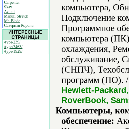
Carpenter
компьютера, Обн
Skay
Avanti
Подключение ко
Manuli Stretch
Mr. Blade
Программное обе
Северная Корона
ИНТЕРЕСНЫЕ
компьютера (ПК)
СТРАНИЦЫ
/type/239/
охлаждения, Рем
/type/7463/
/type/1929/
обслуживание, С
(СНПЧ), Техобсл
программ (ПО). 
Hewlett-Packard, 
RoverBook, Sams
Компьютеры, ко
обеспечение:
Акс