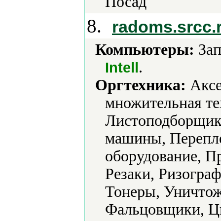
Посад
8.
radoms.srcc.
Компьютеры:
Зап
.
Intell
Оргтехника:
Аксе
множительная те
Листоподборщик
машины, Перепле
оборудование, П
Резаки, Ризогра
Тонеры, Уничтож
Фальцовщики, Ц