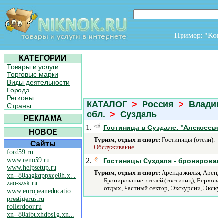
Пример: "К
КАТЕГОРИИ
Товары и услуги
Торговые марки
Виды деятельности
Города
Регионы
КАТАЛОГ
>
Россия
>
Влади
Страны
обл.
>
Суздаль
РЕКЛАМА
1.
Гостиница в Суздале. "Алексеев
НОВОЕ
Туризм, отдых и спорт:
Гостиницы (отели).
Сайты
Обслуживание.
ford59.ru
www.reno59.ru
2.
Гостиницы Суздаля - бронирова
www.helpsetup.ru
Туризм, отдых и спорт:
Аренда жилья, Аренд
xn--80aagkqppxqe8h.x...
Бронирование отелей (гостиниц), Верхов
zao-szsk.ru
отдых, Частный сектор, Экскурсии, Экск
www.europeaneducatio...
prestigerus.ru
rollerdoor.ru
xn--80aibuxhdbs1g.xn...