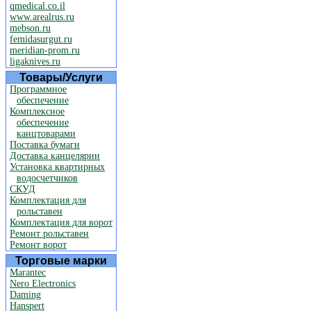
qmedical.co.il
www.arealrus.ru
mebson.ru
femidasurgut.ru
meridian-prom.ru
ligaknives.ru
Товары/Услуги
Программное
обеспечение
Комплексное
обеспечение
канцтоварами
Поставка бумаги
Доставка канцелярии
Установка квартирных
водосчетчиков
СКУД
Комплектация для
рольставен
Комплектация для ворот
Ремонт рольставен
Ремонт ворот
Торговые марки
Marantec
Nero Electronics
Daming
Hanspert