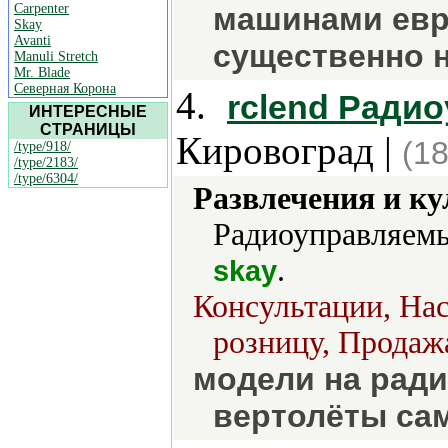
Carpenter
машинами евро
Skay
Avanti
существенно 
Manuli Stretch
Mr. Blade
Северная Корона
4.
rclend Ради
ИНТЕРЕСНЫЕ
СТРАНИЦЫ
Кировоград |
(18
/type/918/
/type/2183/
/type/6304/
Развлечения и ку
Радиоуправляемы
.
skay
Консультации, Нас
розницу, Продажа
модели на рад
вертолёты са