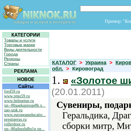
Пример: "К
КАТЕГОРИИ
Товары и услуги
Торговые марки
Виды деятельности
Города
Регионы
КАТАЛОГ
>
Украина
>
Киров
Страны
обл.
>
Кировоград
РЕКЛАМА
1.
«Золотое ш
НОВОЕ
Сайты
(20.01.2011)
ford59.ru
www.reno59.ru
www.helpsetup.ru
Сувениры, подар
xn--80aagkqppxqe8h.x...
zao-szsk.ru
Геральдика, Дра
www.europeaneducatio...
prestigerus.ru
сборки митр, Ми
rollerdoor.ru
xn--80aibuxhdbs1g.xn...