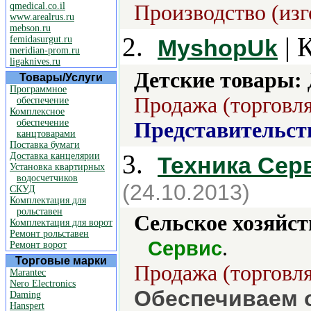
qmedical.co.il
Производство (изг
www.arealrus.ru
mebson.ru
2.
| 
femidasurgut.ru
MyshopUk
meridian-prom.ru
ligaknives.ru
Детские товары:
Товары/Услуги
Программное
Продажа (торговля
обеспечение
Комплексное
обеспечение
Представительст
канцтоварами
Поставка бумаги
3.
Доставка канцелярии
Техника Сер
Установка квартирных
водосчетчиков
(24.10.2013)
СКУД
Комплектация для
рольставен
Сельское хозяйст
Комплектация для ворот
Ремонт рольставен
.
Сервис
Ремонт ворот
Торговые марки
Продажа (торговля
Marantec
Nero Electronics
Обеспечиваем 
Daming
Hanspert