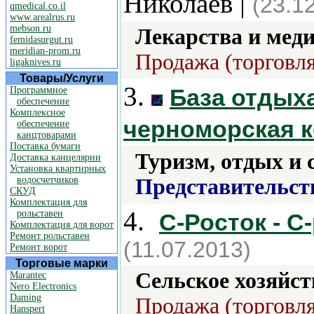
Николаев |
(23.1
qmedical.co.il
www.arealrus.ru
mebson.ru
Лекарства и мед
femidasurgut.ru
meridian-prom.ru
Продажа (торговля
ligaknives.ru
Товары/Услуги
3.
База отдыха
Программное
обеспечение
Комплексное
черноморская к
обеспечение
канцтоварами
Поставка бумаги
Туризм, отдых и 
Доставка канцелярии
Установка квартирных
водосчетчиков
Представительст
СКУД
Комплектация для
4.
рольставен
С-Росток - C
Комплектация для ворот
Ремонт рольставен
(11.07.2013)
Ремонт ворот
Торговые марки
Сельское хозяйст
Marantec
Nero Electronics
Daming
Продажа (торговля
Hanspert