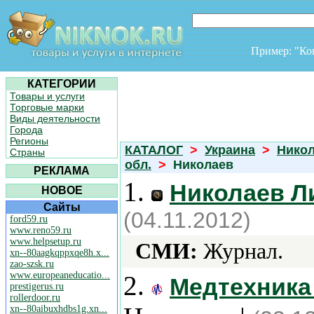
Пример: "К
КАТЕГОРИИ
Товары и услуги
Торговые марки
Виды деятельности
Города
Регионы
КАТАЛОГ
>
Украина
>
Никол
Страны
обл.
>
Николаев
РЕКЛАМА
1.
Николаев Л
НОВОЕ
Сайты
(04.11.2012)
ford59.ru
www.reno59.ru
www.helpsetup.ru
СМИ:
Журнал.
xn--80aagkqppxqe8h.x...
zao-szsk.ru
www.europeaneducatio...
2.
Медтехника
prestigerus.ru
rollerdoor.ru
xn--80aibuxhdbs1g.xn...