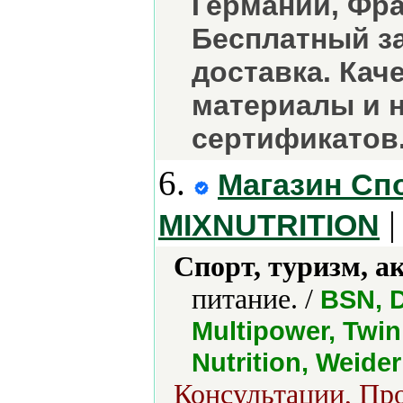
Германии, Фра
Бесплатный за
доставка. Кач
материалы и н
сертификатов
6.
Магазин Сп
|
MIXNUTRITION
Спорт, туризм, а
питание. /
BSN, 
Multipower, Twinl
Nutrition, Weider
Консультации, Про