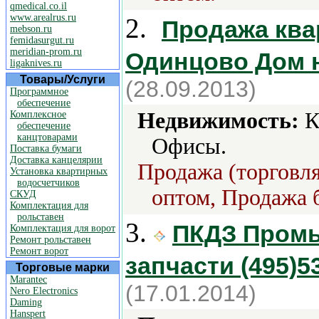
qmedical.co.il
www.arealrus.ru
2.
Продажа ква
mebson.ru
femidasurgut.ru
meridian-prom.ru
Одинцово Дом 
ligaknives.ru
Товары/Услуги
(28.09.2013)
Программное
обеспечение
Недвижимость:
К
Комплексное
обеспечение
канцтоварами
Офисы.
Поставка бумаги
Доставка канцелярии
Продажа (торговля
Установка квартирных
водосчетчиков
оптом, Продажа б
СКУД
Комплектация для
рольставен
3.
ПКДЗ Промы
Комплектация для ворот
Ремонт рольставен
Ремонт ворот
запчасти (495)5
Торговые марки
Marantec
(17.01.2014)
Nero Electronics
Daming
Hanspert