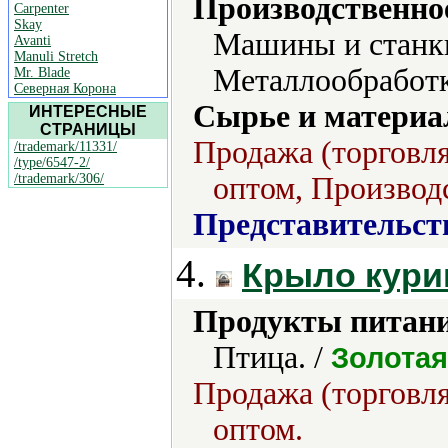
Производственно
Carpenter
Skay
Машины и станки
Avanti
Manuli Stretch
Металлообработк
Mr. Blade
Северная Корона
Сырье и материа
ИНТЕРЕСНЫЕ
СТРАНИЦЫ
Продажа (торговля
/trademark/11331/
/type/6547-2/
/trademark/306/
оптом, Производс
Представительст
4.
Крыло кури
Продукты питани
Птица. /
Золотая
Продажа (торговля
оптом.