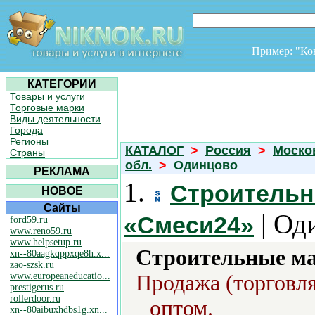
Пример: "К
КАТЕГОРИИ
Товары и услуги
Торговые марки
Виды деятельности
Города
Регионы
КАТАЛОГ
>
Россия
>
Моско
Страны
обл.
>
Одинцово
РЕКЛАМА
1.
Строительн
НОВОЕ
Сайты
| Од
«Смеси24»
ford59.ru
www.reno59.ru
www.helpsetup.ru
Строительные ма
xn--80aagkqppxqe8h.x...
zao-szsk.ru
www.europeaneducatio...
Продажа (торговля
prestigerus.ru
rollerdoor.ru
оптом.
xn--80aibuxhdbs1g.xn...