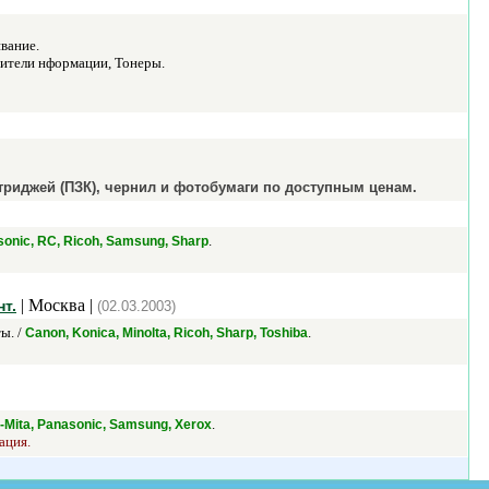
вание.
ители нформации, Тонеры.
риджей (ПЗК), чернил и фотобумаги по доступным ценам.
.
asonic, RC, Ricoh, Samsung, Sharp
| Москва |
т.
(02.03.2003)
ы. /
.
Canon, Konica, Minolta, Ricoh, Sharp, Toshiba
.
a-Mita, Panasonic, Samsung, Xerox
ация.