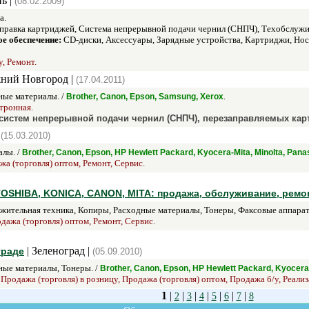
ь |
(08.02.2009)
а.
равка картриджей, Система непрерывной подачи чернил (СНПЧ), Техобслужи
е обеспечение:
CD-диски, Аксессуары, Зарядные устройства, Картриджи, Нос
, Ремонт.
ний Новгород |
(17.04.2011)
ые материалы. /
.
Brother, Canon, Epson, Samsung, Xerox
ктронная.
истем непрерывной подачи чернил (СНПЧ), перезаправляемых карт
|
(15.03.2010)
лы. /
Brother, Canon, Epson, HP Hewlett Packard, Kyocera-Mita, Minolta, Pan
жа (торговля) оптом, Ремонт, Сервис.
OSHIBA, KONICA, CANON, MITA: продажа, обслуживание, ремон
ительная техника, Копиры, Расходные материалы, Тонеры, Факсовые аппарат
дажа (торговля) оптом, Ремонт, Сервис.
| Зеленоград |
граде
(05.09.2010)
ые материалы, Тонеры. /
Brother, Canon, Epson, HP Hewlett Packard, Kyocer
 Продажа (торговля) в розницу, Продажа (торговля) оптом, Продажа б/у, Реализ
1
|
|
|
|
|
|
|
2
3
4
5
6
7
8