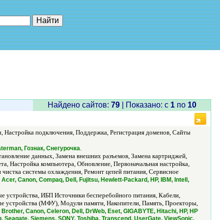
е"
Найдено сайтов:
79
| Показано: c
1
по
10
ы, Настройка подключения, Поддержка, Регистрация доменов, Сайты
.
aterman, Гознак, Снегурочка
ановление данных, Замена внешних разъемов, Замена картриджей,
а, Настройка компьютера, Обновление, Первоначальная настройка,
 чистка системы охлаждения, Ремонт цепей питания, Сервисное
/
Acer, Canon, Compaq, Dell, Fujitsu, Hewlett-Packard, HP, IBM, Intell,
е устройства, ИБП Источники бесперебойного питания, Кабели,
 устройства (МФУ), Модули памяти, Накопители, Память, Проекторы,
 Brother, Canon, Celeron, Dell, DrWeb, Eset, GIGABYTE, Hitachi, HP, HP
g, Seagate, Siemens, SONY, Toshiba, Transcend, UserGate, ViewSonic,