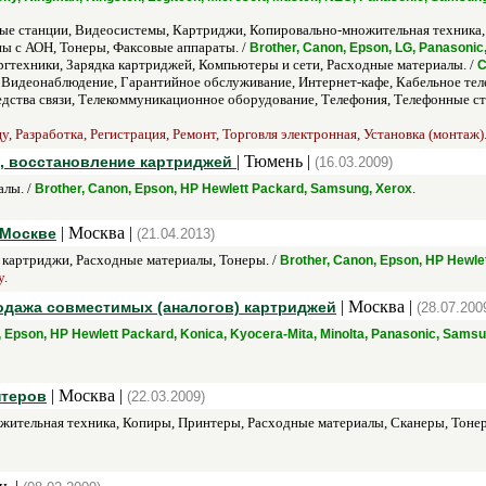
е станции, Видеосистемы, Картриджи, Копировально-множительная техника,
ы с АОН, Тонеры, Факсовые аппараты. /
Brother, Canon, Epson, LG, Panasonic
ргтехники, Зарядка картриджей, Компьютеры и сети, Расходные материалы. /
C
Видеонаблюдение, Гарантийное обслуживание, Интернет-кафе, Кабельное тел
едства связи, Телекоммуникационное оборудование, Телефония, Телефонные ст
, Разработка, Регистрация, Ремонт, Торговля электронная, Установка (монтаж)
| Тюмень |
й, восстановление картриджей
(16.03.2009)
лы. /
.
Brother, Canon, Epson, HP Hewlett Packard, Samsung, Xerox
| Москва |
 Москве
(21.04.2013)
картриджи, Расходные материалы, Тонеры. /
Brother, Canon, Epson, HP Hewle
у.
| Москва |
одажа совместимых (аналогов) картриджей
(28.07.200
 Epson, HP Hewlett Packard, Konica, Kyocera-Mita, Minolta, Panasonic, Samsu
| Москва |
нтеров
(22.03.2009)
ительная техника, Копиры, Принтеры, Расходные материалы, Сканеры, Тонер