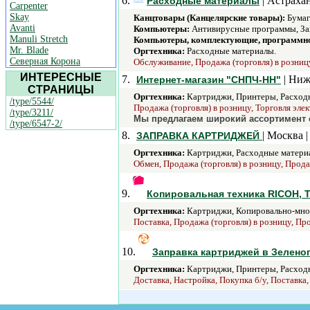
6.
| Астрахан
Расходные материалы
Carpenter
Skay
Канцтовары (Канцелярские товары):
Бумаг
Avanti
Компьютеры:
Антивирусные программы, Зап
Manuli Stretch
Компьютеры, комплектующие, программно
Mr. Blade
Оргтехника:
Расходные материалы.
Северная Корона
Обслуживание, Продажа (торговля) в розницу
ИНТЕРЕСНЫЕ
7.
| Ниж
Интернет-магазин "СНПЧ-НН"
СТРАНИЦЫ
Оргтехника:
Картриджи, Принтеры, Расходн
/type/5544/
Продажа (торговля) в розницу, Торговля эле
/type/3211/
Мы предлагаем широкий ассортимент с
/type/6547-2/
8.
| Москва 
ЗАПРАВКА КАРТРИДЖЕЙ
Оргтехника:
Картриджи, Расходные материа
Обмен, Продажа (торговля) в розницу, Прода
9.
Копировальная техника RICOH, T
Оргтехника:
Картриджи, Копировально-множ
Поставка, Продажа (торговля) в розницу, Про
10.
Заправка картриджей в Зелено
Оргтехника:
Картриджи, Принтеры, Расходн
Доставка, Настройка, Покупка б/у, Поставка,