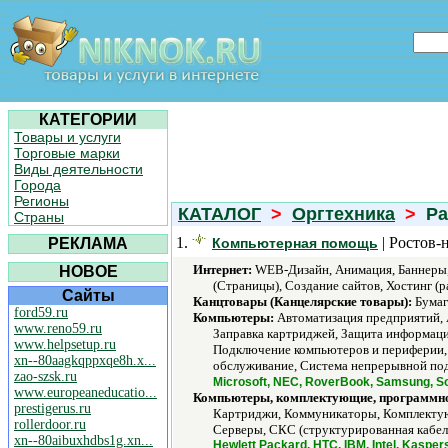
КАТЕГОРИИ
Товары и услуги
Торговые марки
Виды деятельности
Города
Регионы
КАТАЛОГ
>
Оргтехника
>
Ра
Страны
1.
| Ростов-
РЕКЛАМА
Компьютерная помощь
Интернет:
WEB-Дизайн, Анимация, Баннеры, 
НОВОЕ
(Страницы), Создание сайтов, Хостинг (р
Сайты
Канцтовары (Канцелярские товары):
Бумага
ford59.ru
Компьютеры:
Автоматизация предприятий, 
www.reno59.ru
Заправка картриджей, Защита информаци
www.helpsetup.ru
Подключение компьютеров и периферии, 
xn--80aagkqppxqe8h.x...
обслуживание, Система непрерывной пода
zao-szsk.ru
Microsoft, NEC, RoverBook, Samsung, So
www.europeaneducatio...
Компьютеры, комплектующие, программно
prestigerus.ru
Картриджи, Коммуникаторы, Комплектую
rollerdoor.ru
Серверы, СКС (структурированная кабель
xn--80aibuxhdbs1g.xn...
Hewlett Packard, HTC, IBM, Intel, Kaspe