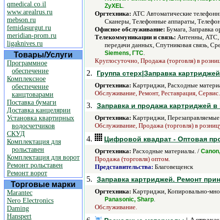
qmedical.co.il
.
ZyXEL
www.arealrus.ru
Оргтехника:
АТС Автоматические телефонны
mebson.ru
Сканеры, Телефонные аппараты, Телефон
femidasurgut.ru
Офисное обслуживание:
Бумага, Заправка о
meridian-prom.ru
Телекоммуникации и связь:
Антенны, АТС, 
ligaknives.ru
передачи данных, Спутниковая связь, Ср
.
Siemens, ГТС
Товары/Услуги
Круглосуточно, Продажа (торговля) в розницу
Программное
обеспечение
2.
Группа стерх|Заправка картридже
Комплексное
Оргтехника:
Картриджи, Расходные материа
обеспечение
Обслуживание, Ремонт, Реставрация, Сервис.
канцтоварами
Поставка бумаги
3.
Заправка и продажа картриджей в
Доставка канцелярии
Оргтехника:
Картриджи, Перезаправляемые 
Установка квартирных
Обслуживание, Продажа (торговля) в розниц
водосчетчиков
СКУД
4.
Цифровой квадрат - Оптовая пр
Комплектация для
рольставен
Оргтехника:
Расходные материалы. /
Canon,
Комплектация для ворот
Продажа (торговля) оптом.
Ремонт рольставен
Представительства:
Благовещенск
Ремонт ворот
5.
Заправка картриджей. Ремонт при
Торговые марки
Оргтехника:
Картриджи, Копировально-множ
Marantec
.
Panasonic, Sharp
Nero Electronics
Обслуживание.
Daming
Hanspert