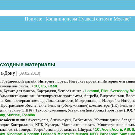
Пример: "Кондиционеры Hyundai оптом в Москв
сходные материалы
на-Дону |
(09.02.2010)
Графический дизайн, Интернет портал, Интернет проекты, Интернет-магазин
азмещение сайта) . /
.
1С, CS, Flash
, Бумага для факсов, Картриджи, Чековая лента. /
Lomond, Pilot, Svetocopy, W
Администрирование, Антивирусные программы, Апгрейд, Видеомонтаж, Восст
и, Компьютерная помощь, Локальные сети, Модернизация, Настройка Интернет
Программное обеспечение, Ремонт (обслуживание) компьютера (ПК), Ремонт и
чи чернил (СНПЧ), Техобслуживание, Установка (настройка) программ (ПО). 
.
ny, Sunrise, Toshiba
е обеспечение:
Аксессуары, Антивирусы, Вебкамеры, Жесткие диски, Зарядны
щие, Контроллеры, КПК, Куллеры, Материнские платы, Многофункциональные
ная сеть), Тонеры, Устройства видеозахвата, Шнуры. /
1С, Acer, Acorp, ASUS,
rsky, Kingmax, Kingston, Logitech, Microsoft, Mustek, NEC, Panasonic, Samsun