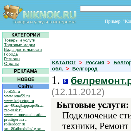
Пример: "К
КАТЕГОРИИ
Товары и услуги
Торговые марки
Виды деятельности
Города
Регионы
КАТАЛОГ
>
Россия
>
Белго
Страны
обл.
>
Белгород
РЕКЛАМА
1.
белремонт.
НОВОЕ
Сайты
(12.11.2012)
ford59.ru
www.reno59.ru
www.helpsetup.ru
Бытовые услуги:
xn--80aagkqppxqe8h.x...
zao-szsk.ru
Подключение ст
www.europeaneducatio...
prestigerus.ru
техники, Ремонт
rollerdoor.ru
xn--80aibuxhdbs1g.xn...