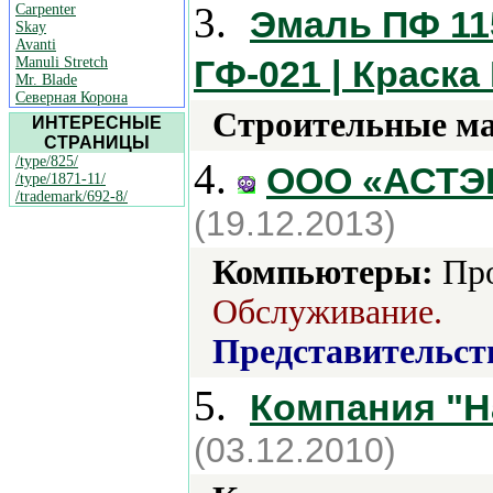
3.
Carpenter
Эмаль ПФ 115
Skay
Avanti
ГФ-021 | Краска
Manuli Stretch
Mr. Blade
Северная Корона
Строительные м
ИНТЕРЕСНЫЕ
СТРАНИЦЫ
/type/825/
4.
ООО «АСТЭ
/type/1871-11/
/trademark/692-8/
(19.12.2013)
Компьютеры:
Про
Обслуживание.
Представительст
5.
Компания "Ha
(03.12.2010)