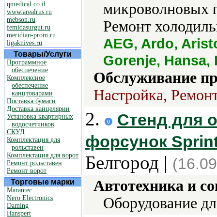
qmedical.co.il
микроволновых п
www.arealrus.ru
mebson.ru
Ремонт холодиль
femidasurgut.ru
meridian-prom.ru
AEG, Ardo, Arist
ligaknives.ru
Товары/Услуги
Gorenje, Hansa,
Программное
обеспечение
Обслуживание пр
Комплексное
обеспечение
Настройка, Ремонт
канцтоварами
Поставка бумаги
Доставка канцелярии
2.
Стенд для 
Установка квартирных
водосчетчиков
СКУД
форсунок Sprint
Комплектация для
рольставен
Комплектация для ворот
Белгород |
(16.09
Ремонт рольставен
Ремонт ворот
Автотехника и с
Торговые марки
Marantec
Nero Electronics
Оборудование дл
Daming
Hanspert