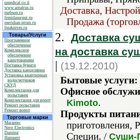
qmedical.co.il
Доставка, Настрой
www.arealrus.ru
mebson.ru
femidasurgut.ru
Продажа (торгов
meridian-prom.ru
ligaknives.ru
2.
Доставка суш
Товары/Услуги
Программное
обеспечение
на доставка су
Комплексное
обеспечение
канцтоварами
|
(19.12.2010)
Поставка бумаги
Доставка канцелярии
Установка квартирных
Бытовые услуги:
водосчетчиков
СКУД
Офисное обслужи
Комплектация для
рольставен
.
Kimoto
Комплектация для ворот
Ремонт рольставен
Ремонт ворот
Продукты питани
Торговые марки
приготовления, 
Marantec
Nero Electronics
Daming
Специи. /
Суши-
Hanspert