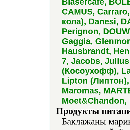
Blasercafe, BO
CAMUS, Carraro
кола), Danesi, D
Perignon, DOUW
Gaggia, Glenmor
Hausbrandt, Henn
7, Jacobs, Juliu
(Косоухофф), La
Lipton (Липтон),
Maromas, MARTEL
Moet&Chandon, 
Продукты питани
Баклажаны марин