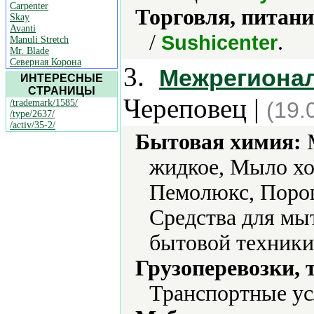
Carpenter
Торговля, питани
Skay
Avanti
/
.
Sushicenter
Manuli Stretch
Mr. Blade
Северная Корона
3.
Межрегиона
ИНТЕРЕСНЫЕ
СТРАНИЦЫ
Череповец |
/trademark/1585/
(19.
/type/2637/
/activ/35-2/
Бытовая химия:
М
жидкое, Мыло хо
Пемолюкс, Порош
Средства для мы
бытовой техники
Грузоперевозки, 
Транспортные ус