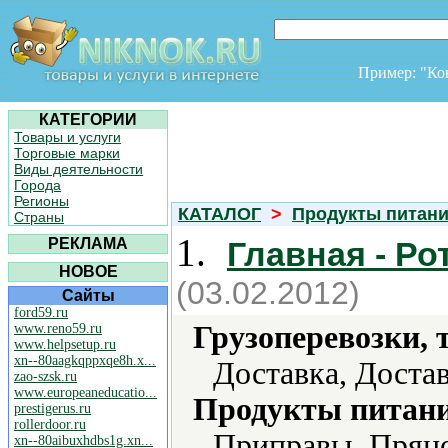
Пример: "К
КАТЕГОРИИ
Товары и услуги
Торговые марки
Виды деятельности
Города
Регионы
КАТАЛОГ
>
Продукты питан
Страны
1.
РЕКЛАМА
Главная - Ро
НОВОЕ
(03.02.2012)
Сайты
ford59.ru
Грузоперевозки, 
www.reno59.ru
www.helpsetup.ru
xn--80aagkqppxqe8h.x...
Доставка, Достав
zao-szsk.ru
www.europeaneducatio...
Продукты питани
prestigerus.ru
rollerdoor.ru
Приправы, Пряно
xn--80aibuxhdbs1g.xn...