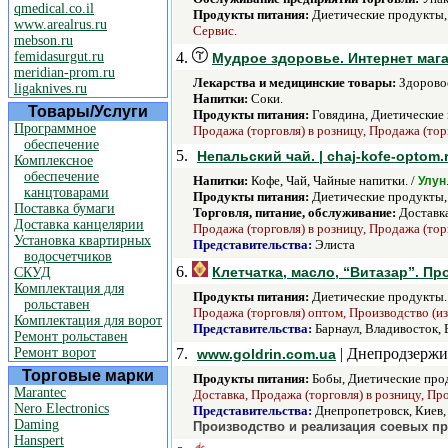
qmedical.co.il
Продукты питания:
Диетические продукты,
www.arealrus.ru
Сервис.
mebson.ru
femidasurgut.ru
4.
Мудрое здоровье. Интернет мага
meridian-prom.ru
Лекарства и медицинские товары:
Здоровое
ligaknives.ru
Напитки:
Соки.
Товары/Услуги
Продукты питания:
Говядина, Диетические
Программное
Продажа (торговля) в розницу, Продажа (тор
обеспечение
5.
Непальский чай. | chaj-kofe-optom.
Комплексное
обеспечение
Напитки:
Кофе, Чай, Чайные напитки. /
Улун
канцтоварами
Продукты питания:
Диетические продукты,
Поставка бумаги
Торговля, питание, обслуживание:
Доставка
Доставка канцелярии
Продажа (торговля) в розницу, Продажа (тор
Установка квартирных
Представительства:
Элиста
водосчетчиков
6.
Клетчатка, масло, “Витазар”. П
СКУД
Комплектация для
Продукты питания:
Диетические продукты.
рольставен
Продажа (торговля) оптом, Производство (из
Комплектация для ворот
Представительства:
Барнаул, Владивосток, 
Ремонт рольставен
Ремонт ворот
7.
| Днепродзержи
www.goldrin.com.ua
Торговые марки
Продукты питания:
Бобы, Диетические прод
Marantec
Доставка, Продажа (торговля) в розницу, Пр
Nero Electronics
Представительства:
Днепропетровск, Киев,
Daming
Производство и реализация соевых пр
Hanspert