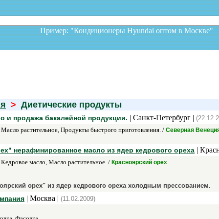
Пример: "Кондиционеры Hyundai оптом в Москв
ия
>
Диетические продукты
| Санкт-Петербург |
во и продажа бакалейной продукции.
(22.12.
Масло растительное, Продукты быстрого приготовления. /
Северная Венеци
| Крас
ех" нерафинированное масло из ядер кедрового ореха
Кедровое масло, Масло растительное. /
.
Красноярский орех
оярский орех" из ядер кедрового ореха холодным прессованием.
| Москва |
мпания
(11.02.2009)
овка, Фасовка.