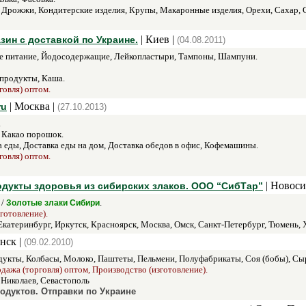
 Дрожжи, Кондитерские изделия, Крупы, Макаронные изделия, Орехи, Сахар,
| Киев |
зин с доставкой по Украине.
(04.08.2011)
 питание, Йодосодержащие, Лейкопластыри, Тампоны, Шампуни.
 продукты, Каша.
говля) оптом.
| Москва |
ru
(27.10.2013)
.
 Какао порошок.
 еды, Доставка еды на дом, Доставка обедов в офис, Кофемашины.
говля) оптом.
| Новоси
родукты здоровья из сибирских злаков. ООО “СибТар”
 /
.
Золотые злаки Сибири
готовление).
Екатеринбург, Иркутск, Красноярск, Москва, Омск, Санкт-Петербург, Тюмень, 
нск |
(09.02.2010)
укты, Колбасы, Молоко, Паштеты, Пельмени, Полуфабрикаты, Соя (бобы), Сы
одажа (торговля) оптом, Производство (изготовление).
 Николаев, Севастополь
одуктов. Отправки по Украине