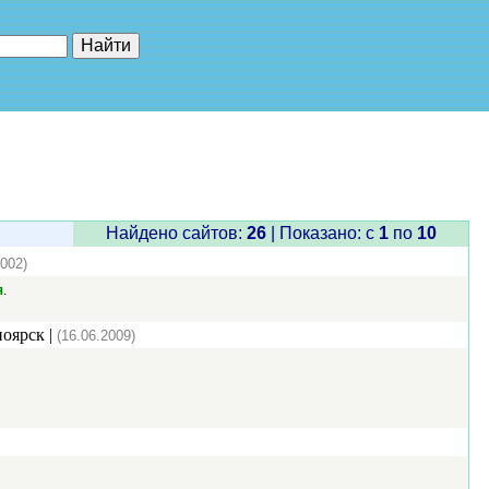
е"
Найдено сайтов:
26
| Показано: c
1
по
10
2002)
.
я
ноярск |
(16.06.2009)