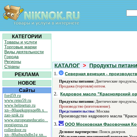
КАТЕГОРИИ
Товары и услуги
Торговые марки
Виды деятельности
Города
Регионы
КАТАЛОГ
>
Продукты питан
Страны
1.
Северная венеция - производст
РЕКЛАМА
Продукты питания:
Диетические продукты, 
НОВОЕ
Продажа (торговля) оптом.
Сайты
2.
Кедровое масло "Красноярский ор
ford59.ru
www.reno59.ru
Продукты питания:
Диетические продукты, 
www.helpsetup.ru
Производство (изготовление).
xn--80aagkqppxqe8h.x...
Представительства:
Москва
zao-szsk.ru
Производство кедрового масла "Красн
www.europeaneducatio...
3.
ООО Московская Фасовочная Ко
prestigerus.ru
rollerdoor.ru
Деловое партнерство:
Поиск дилеров.
xn--80aibuxhdbs1g.xn...
Обслуживание предприятий торговли:
Упак