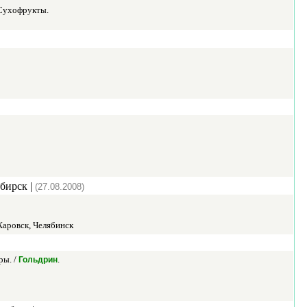
 Сухофрукты.
бирск |
(27.08.2008)
Харовск, Челябинск
ры. /
.
Гольдрин