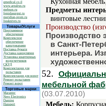
Кухонная мебель,
qmedical.co.il
www.arealrus.ru
Предметы интерь
mebson.ru
femidasurgut.ru
винтовые лестни
meridian-prom.ru
ligaknives.ru
Производство (изг
Товары/Услуги
Программное
Производство э
обеспечение
Комплексное
обеспечение
в Санкт-Петер
канцтоварами
Поставка бумаги
интерьера. Из
Доставка канцелярии
Установка квартирных
художественно
водосчетчиков
СКУД
Комплектация для
52.
Официальн
рольставен
Комплектация для ворот
Ремонт рольставен
мебельной фаб
Ремонт ворот
Торговые марки
(03.07.2010)
Marantec
Nero Electronics
Daming
Мебель:
Корпусная
Hanspert