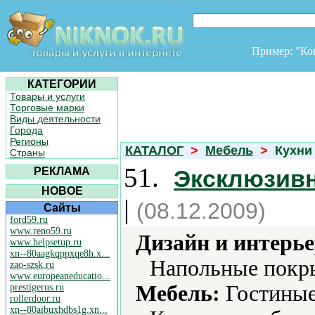
Пример: "К
КАТЕГОРИИ
Товары и услуги
Торговые марки
Виды деятельности
Города
Регионы
КАТАЛОГ
>
Мебель
>
Кухн
Страны
51.
РЕКЛАМА
Эксклюзив
НОВОЕ
|
(08.12.2009)
Сайты
ford59.ru
www.reno59.ru
Дизайн и интерье
www.helpsetup.ru
xn--80aagkqppxqe8h.x...
Напольные покры
zao-szsk.ru
www.europeaneducatio...
Мебель:
Гостиные,
prestigerus.ru
rollerdoor.ru
xn--80aibuxhdbs1g.xn...