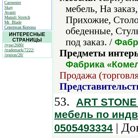
Carpenter
мебель, На заказ
Skay
Avanti
Прихожие, Столо
Manuli Stretch
Mr. Blade
Северная Корона
обеденные, Стул
ИНТЕРЕСНЫЕ
под заказ. /
Фабр
СТРАНИЦЫ
/type/2680/
/trademark/7222/
Предметы интерь
/region/20/
Фабрика «Коме
Продажа (торговля
Представительст
53.
ART STONE 
мебель по инд
| До
0505493334